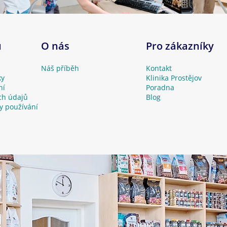
u
O nás
Pro zákazníky
Náš příběh
Kontakt
ky
Klinika Prostějov
ní
Poradna
ch údajů
Blog
y používání