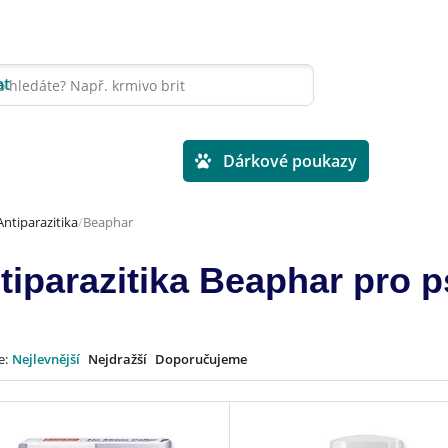
at
Veterinární diety
Dárkové poukazy
Antiparazitika
Beaphar
tiparazitika Beaphar pro p
e:
Nejlevnější
Nejdražší
Doporučujeme