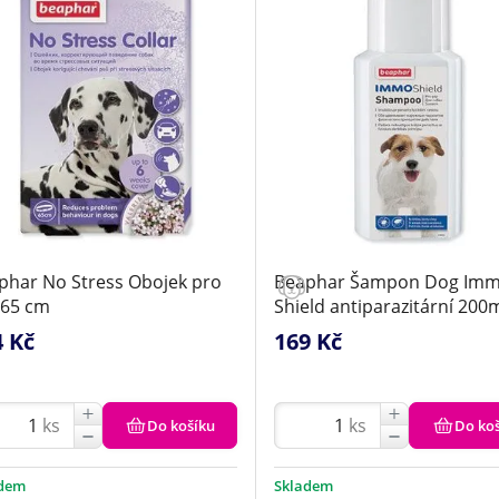
phar No Stress Obojek pro
Beaphar Šampon Dog Im
 65 cm
Shield antiparazitární 200
4 Kč
169 Kč
ks
ks
Do košíku
Do ko
adem
Skladem