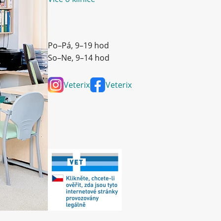
Po–Pá, 9–19 hod
So–Ne, 9–14 hod
Veterix
Veterix