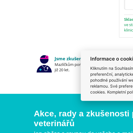
Skl
ve st
klini
Jsme zkušení veterináři
Informace o cook
Mazlíčkům pomáháme denně
Kliknutím na Souhlasí
již 20 let.
preferenční, analytic
pohodlné používání we
reklamou. Své prefere
cookies. Kompletní pol
Akce, rady a zkušenosti
veterinářů