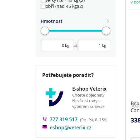
velký (26 - 45 kg)
(2)
v pon
obří (nad 45 kg)
(2)
Hmotnost
až
Potřebujete poradit?
E-shop Veterix
Chcete objednat?
Nevíte si rady s
Bea
výběrem krmiva?
Can
777 319 517
33
(Po–Pá, 8–15h)
eshop@veterix.cz