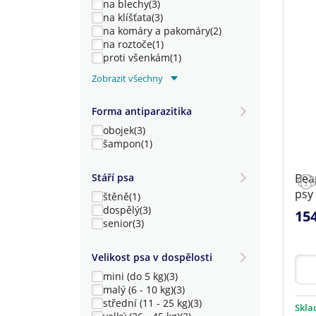
na blechy
(3)
na klíšťata
(3)
na komáry a pakomáry
(2)
na roztoče
(1)
proti všenkám
(1)
proti vším
(1)
Zobrazit všechny
Forma antiparazitika
obojek
(3)
šampon
(1)
Stáří psa
Bea
psy
štěně
(1)
dospělý
(3)
15
senior
(3)
Velikost psa v dospělosti
mini (do 5 kg)
(3)
malý (6 - 10 kg)
(3)
střední (11 - 25 kg)
(3)
Skl