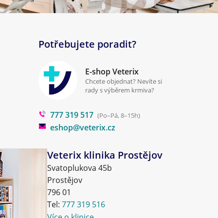
Potřebujete poradit?
E-shop Veterix
Chcete objednat? Nevíte si
rady s výběrem krmiva?
777 319 517
(Po–Pá, 8–15h)
eshop@veterix.cz
Veterix klinika Prostějov
Svatoplukova 45b
Prostějov
796 01
Tel:
777 319 516
Více o klinice