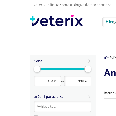
O Veterixu
Klinika
Kontakt
Blog
Reklamace
Kariéra
Hled
Akce
Psi
Kočky
Psi
Cena
An
až
Řadit dl
určení parazitika