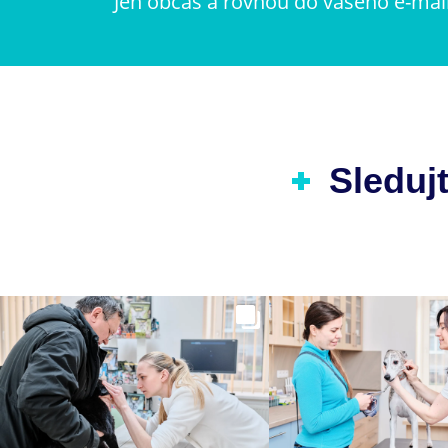
Jen občas a rovnou do vašeho e-mai
Sledujt