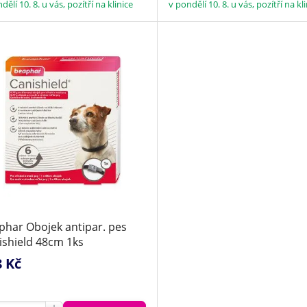
dělí 10. 8. u vás, pozítří na klinice
v pondělí 10. 8. u vás, pozítří na kl
phar Obojek antipar. pes
ishield 48cm 1ks
8 Kč