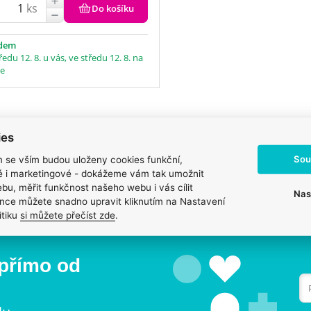
ks
Do košíku
adem
ředu 12. 8. u vás, ve středu 12. 8. na
ce
Prodáváme to, č
Vždy odborně poradíme
ies
věříme
Pomůžeme s výběrem, výživou
Zdravé zvíře a spokojen
Sou
m se vším budou uloženy cookies funkční,
i problémem.
na prvním místě.
ké i marketingové - dokážeme vám tak umožnit
bu, měřit funkčnost našeho webu i vás cílit
Nas
nce můžete snadno upravit kliknutím na Nastavení
itiku
si můžete přečíst zde
.
 přímo od