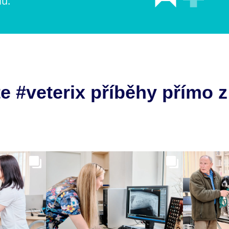
lu.
e #veterix příběhy přímo z