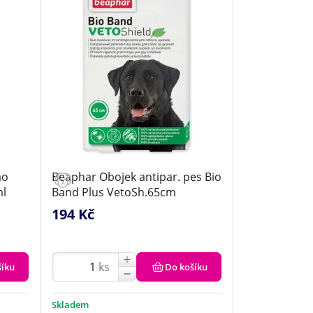
mo
Beaphar Obojek antipar. pes Bio
ml
Band Plus VetoSh.65cm
194 Kč
ks
šíku
Do košíku
Skladem