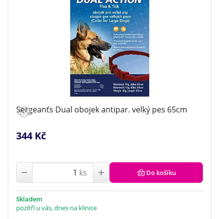
Sergeanťs Dual obojek antipar. velký pes 65cm
344 Kč
ks
Do košíku
Skladem
pozítří u vás, dnes na klinice