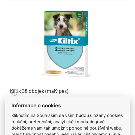
Kiltix 38 obojek (malý pes)
Informace o cookies
405 Kč
Kliknutím na Souhlasím se vším budou uloženy cookies
funkční, preferenční, analytické i marketingové -
dokážeme vám tak umožnit pohodlné používání webu,
ks
Do košíku
měřit funkčnost našeho webu i vás cílit reklamou. Své