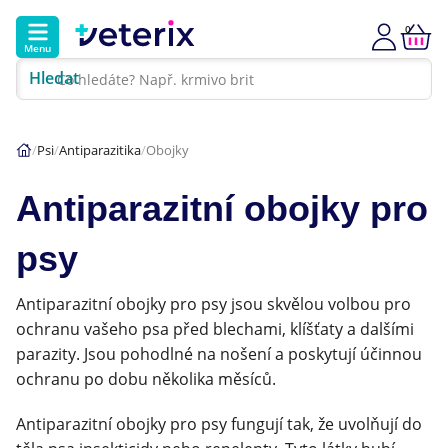
0
Menu
Hledat
Kontakt
Poradna
Klinika
Psi
Antiparazitika
Obojky
Hlavní kategorie
Antiparazitní obojky pro
Akce
psy
Psi
Antiparazitní obojky pro psy jsou skvělou volbou pro
Kočky
ochranu vašeho psa před blechami, klíšťaty a dalšími
parazity. Jsou pohodlné na nošení a poskytují účinnou
Veterinární diety
ochranu po dobu několika měsíců.
Antiparazitní obojky pro psy fungují tak, že uvolňují do
Dárkové poukazy