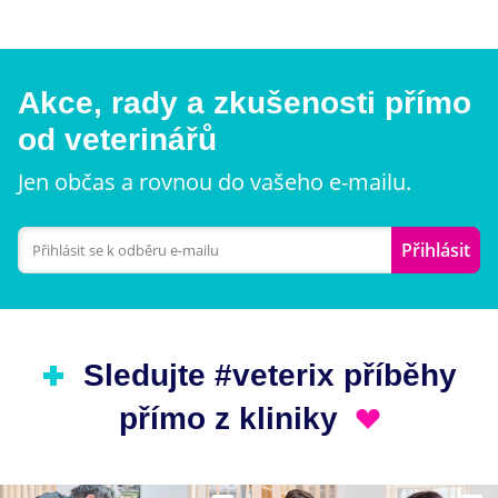
Akce, rady a zkušenosti přímo
od veterinářů
Jen občas a rovnou do vašeho e-mailu.
Přihlásit
Sledujte #veterix příběhy
přímo z kliniky