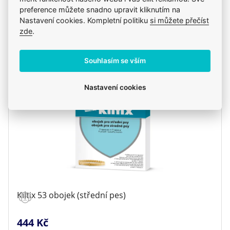
preference můžete snadno upravit kliknutím na
Skladem
Nastavení cookies. Kompletní politiku
si můžete přečíst
pozítří u vás, dnes na klinice
zde
.
Souhlasím se vším
Nastavení cookies
Kiltix 53 obojek (střední pes)
444 Kč