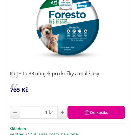
Foresto 38 obojek pro kočky a malé psy
765 Kč
ks
Do košíku
Skladem
ve středu 12. 8. u vás, pozítří na klinice