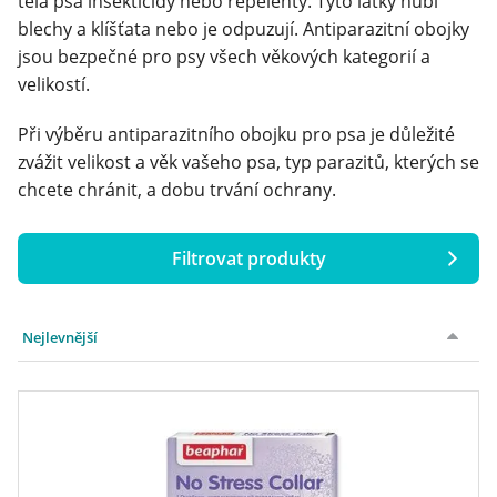
těla psa insekticidy nebo repelenty. Tyto látky hubí
blechy a klíšťata nebo je odpuzují. Antiparazitní obojky
Klinika Veterix
jsou bezpečné pro psy všech věkových kategorií a
velikostí.
777 319 516
(Po–Pá, 9–19h; So–Ne, 9–14h)
Při výběru antiparazitního obojku pro psa je důležité
info@veterix.cz
zvážit velikost a věk vašeho psa, typ parazitů, kterých se
chcete chránit, a dobu trvání ochrany.
E-shop Veterix
777 319 517
(Po–Pá, 8–15h)
Filtrovat produkty
eshop@veterix.cz
Cena
Nejlevnější
Značka
určení parazitika
Beaphar
(3)
až
Elanco
(7)
Intervet MSD
(2)
Stáří psa
na blechy
(11)
Sergeanťs
(2)
na klíšťata
(13)