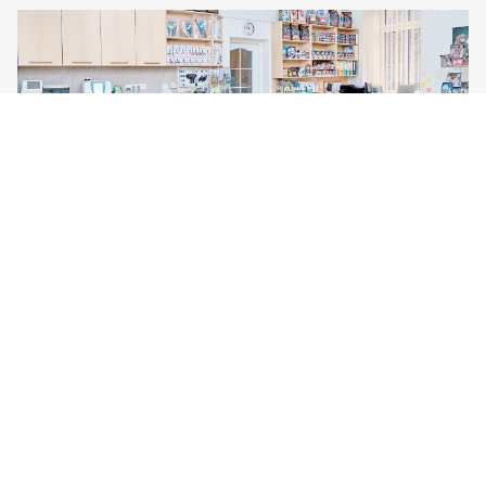
Veterix klinika Prostějov
Svatoplukova 45b
Prostějov
796 01
Tel:
777 319 516
Více o klinice
Po–Pá, 9–19 hod
So–Ne, 9–14 hod
Veterix
Veterix