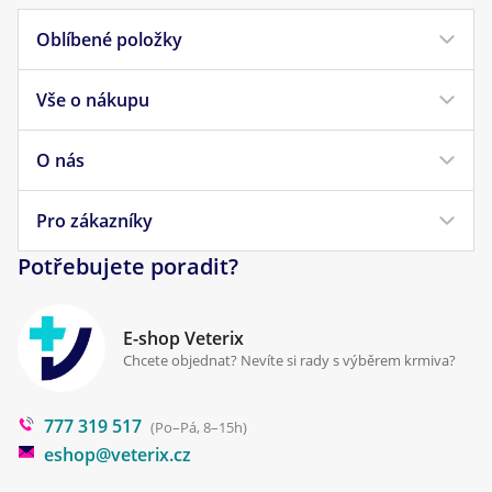
Oblíbené položky
Vše o nákupu
Krmivo pro psy
Krmivo pro kočky
O nás
Doprava a platba
Veterinární diety
Obchodní podmínky
Pro zákazníky
Náš příběh
Pamlsky pro psy
Reklamace a vrácení
Potřebujete poradit?
Kontakt
Antiparazitika
Zpracování osobních údajů
Klinika Prostějov
E-shop Veterix
Cookies a podmínky používání
Chcete objednat? Nevíte si rady s výběrem krmiva?
Poradna
777 319 517
Blog
(Po–Pá, 8–15h)
eshop@veterix.cz