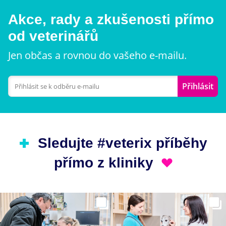
Akce, rady a zkušenosti přímo
od veterinářů
Jen občas a rovnou do vašeho e-mailu.
Přihlásit
Sledujte #veterix příběhy
přímo z kliniky