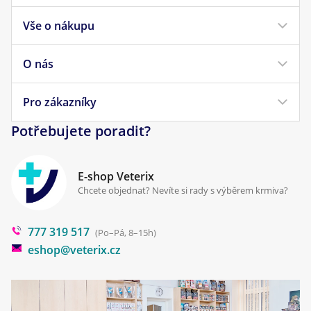
Vše o nákupu
Krmivo pro psy
Krmivo pro kočky
O nás
Doprava a platba
Veterinární diety
Obchodní podmínky
Pro zákazníky
Náš příběh
Pamlsky pro psy
Reklamace a vrácení
Potřebujete poradit?
Kontakt
Antiparazitika
Zpracování osobních údajů
Klinika Prostějov
E-shop Veterix
Cookies a podmínky používání
Chcete objednat? Nevíte si rady s výběrem krmiva?
Poradna
777 319 517
Blog
(Po–Pá, 8–15h)
eshop@veterix.cz