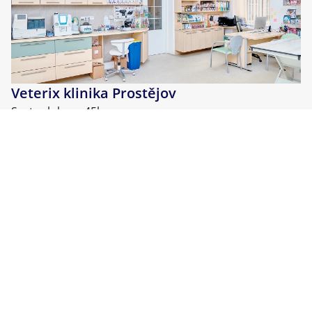
Veterix klinika Prostějov
Svatoplukova 45b
Prostějov
796 01
Tel:
777 319 516
Více o klinice
Po–Pá, 9–19 hod
So–Ne, 9–14 hod
Veterix
Veterix