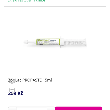
zítra u vás, zítra na klinice
ZooLac PROPASTE 15ml
269 Kč