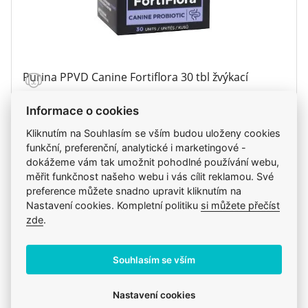
Purina PPVD Canine Fortiflora 30 tbl žvýkací
Informace o cookies
638 Kč
Kliknutím na Souhlasím se vším budou uloženy cookies
funkční, preferenční, analytické i marketingové -
dokážeme vám tak umožnit pohodlné používání webu,
ks
Do košíku
měřit funkčnost našeho webu i vás cílit reklamou. Své
preference můžete snadno upravit kliknutím na
Skladem
Nastavení cookies. Kompletní politiku
si můžete přečíst
zítra u vás, zítra na klinice
zde
.
Souhlasím se vším
Nastavení cookies