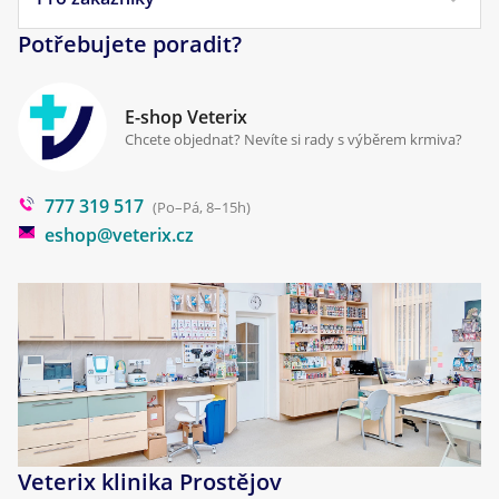
Pamlsky pro psy
Reklamace a vrácení
Potřebujete poradit?
Kontakt
Antiparazitika
Zpracování osobních údajů
Klinika Prostějov
E-shop Veterix
Cookies a podmínky používání
Chcete objednat? Nevíte si rady s výběrem krmiva?
Poradna
777 319 517
Blog
(Po–Pá, 8–15h)
eshop@veterix.cz
Veterix klinika Prostějov