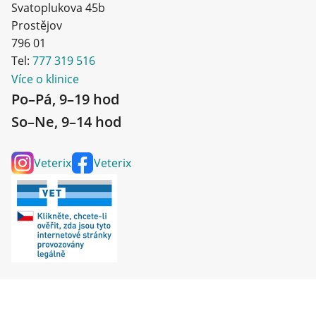
Svatoplukova 45b
Prostějov
796 01
Tel:
777 319 516
Více o klinice
Po–Pá, 9–19 hod
So–Ne, 9–14 hod
Veterix
Veterix
© 2020–2025 Veterix - všechna práva vyhrazena. Provozuje VETERIX,
a.s., Příkop 843/4, 602 00 Brno Zábrdovice