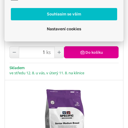
Souhlasím se vším
Specific CKD Heart & Kidney Support 2 kg
Nastavení cookies
419 Kč
ks
Do košíku
Skladem
ve středu 12. 8. u vás, v úterý 11. 8. na klinice