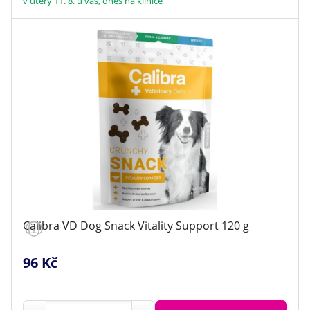
křupavé pamlsky
(2)
v úterý 11. 8. u vás, dnes na klinice
se sníženým obsahem tuku
(1)
piškoty, sušenky, křupky
(2)
Zobrazit všechny
Calibra VD Dog Snack Vitality Support 120 g
96 Kč