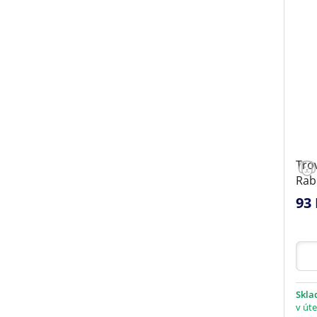
Tro
Rab
93 
Skl
v úte