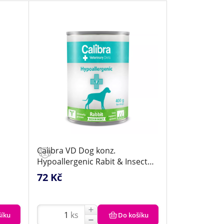
Calibra VD Dog konz.
Hypoallergenic Rabit & Insect
400 g
72 Kč
ks
šíku
Do košíku