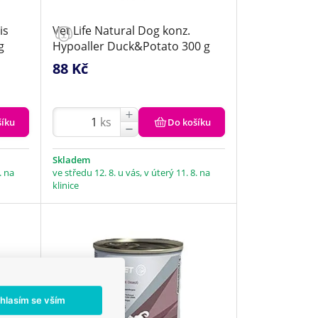
is
Vet Life Natural Dog konz.
g
Hypoaller Duck&Potato 300 g
88 Kč
ks
šíku
Do košíku
Skladem
. na
ve středu 12. 8. u vás, v úterý 11. 8. na
klinice
hlasím se vším