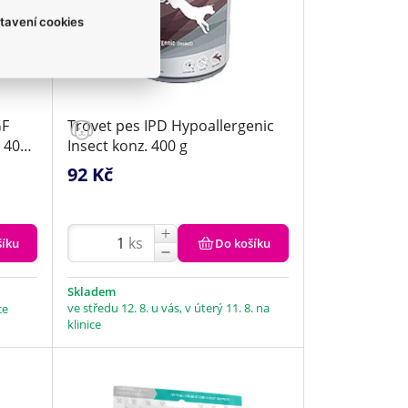
tavení cookies
GF
Trovet pes IPD Hypoallergenic
 400
Insect konz. 400 g
92 Kč
ks
šíku
Do košíku
Skladem
ve středu 12. 8. u vás, v úterý 11. 8. na
ce
klinice