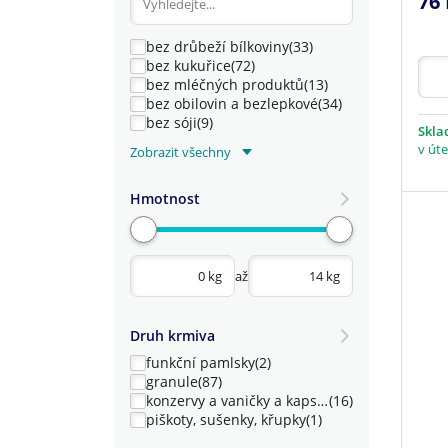
76 
bez drůbeží bílkoviny
(33)
bez kukuřice
(72)
bez mléčných produktů
(13)
bez obilovin a bezlepkové
(34)
bez sóji
(9)
Skl
v úte
bezmasé
(3)
Zobrazit všechny
bezlepkové
(1)
české
(12)
Hmotnost
extrudované
(40)
hydrolyzovaný protein
(3)
hypoalergenní
(27)
měkké
(15)
až
monoprotein
(17)
pro citlivé zažívání
(26)
s vysokým obsahem masa
(4)
Druh krmiva
se sníženým obsahem tuku
(2)
funkční pamlsky
(2)
granule
(87)
konzervy a vaničky a kapsičky
(16)
piškoty, sušenky, křupky
(1)