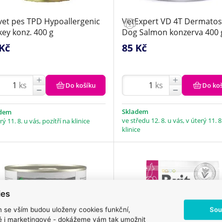
vet pes TPD Hypoallergenic
VetExpert VD 4T Dermatos
key konz. 400 g
Dog Salmon konzerva 400 
Kč
85 Kč
ks
ks
Do košíku
Do ko
Skladem
adem
ve středu 12. 8. u vás, v úterý 11. 8
rý 11. 8. u vás, pozítří na klinice
klinice
ies
Sou
m se vším budou uloženy cookies funkční,
ké i marketingové - dokážeme vám tak umožnit