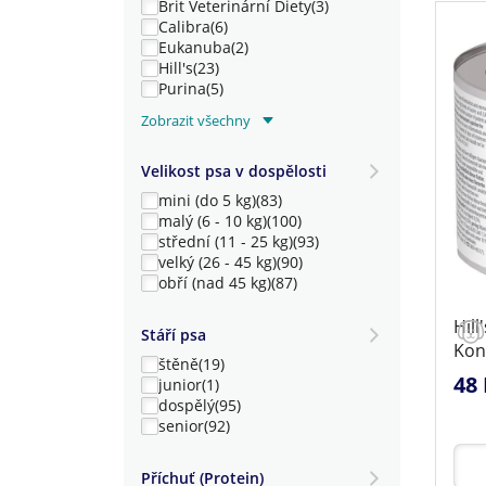
Brit Veterinární Diety
(3)
Calibra
(6)
Eukanuba
(2)
Hill's
(23)
Purina
(5)
Royal Canin
(21)
Zobrazit všechny
Specific
(11)
Trovet
(16)
Velikost psa v dospělosti
VetExpert
(8)
mini (do 5 kg)
(83)
Vet Life Natural (Farmina Pet Foods)
(10)
malý (6 - 10 kg)
(100)
střední (11 - 25 kg)
(93)
velký (26 - 45 kg)
(90)
obří (nad 45 kg)
(87)
Hil
Stáří psa
Kon
štěně
(19)
48 
junior
(1)
dospělý
(95)
senior
(92)
Příchuť (Protein)