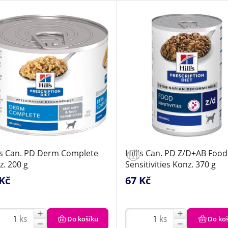
l's Can. PD Derm Complete
Hill's Can. PD Z/D+AB Food
z. 200 g
Sensitivities Konz. 370 g
Kč
67 Kč
ks
ks
Do košíku
Do ko