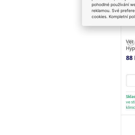
pohodlné používání we
reklamou. Své prefere
cookies. Kompletní pol
Vet 
Hyp
88 
Skl
ve st
klini