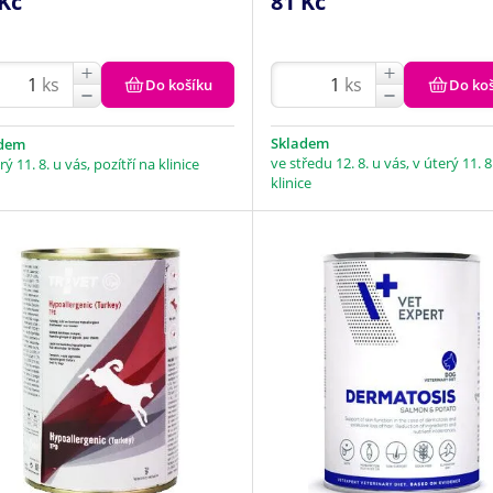
Kč
81 Kč
ks
ks
Do košíku
Do ko
Skladem
adem
ve středu 12. 8. u vás, v úterý 11. 8
rý 11. 8. u vás, pozítří na klinice
klinice