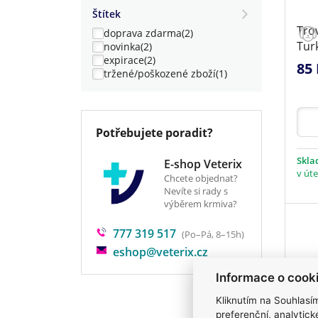
Štítek
Tro
doprava zdarma
(2)
Tur
novinka
(2)
expirace
(2)
85 
tržené/poškozené zboží
(1)
Potřebujete poradit?
Skl
E-shop Veterix
v úte
Chcete objednat?
Nevíte si rady s
výběrem krmiva?
777 319 517
(Po–Pá, 8–15h)
eshop@veterix.cz
Informace o cook
Kliknutím na Souhlasí
preferenční, analytic