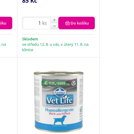
85 Kč
ks
šíku
Do košíku
Skladem
. na
ve středu 12. 8. u vás, v úterý 11. 8. na
klinice