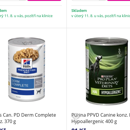
adem
Skladem
rý 11. 8. u vás, pozítří na klinice
v úterý 11. 8. u vás, pozítří na klini
l's Can. PD Derm Complete
Purina PPVD Canine konz. HA
z. 370 g
Hypoallergenic 400 g