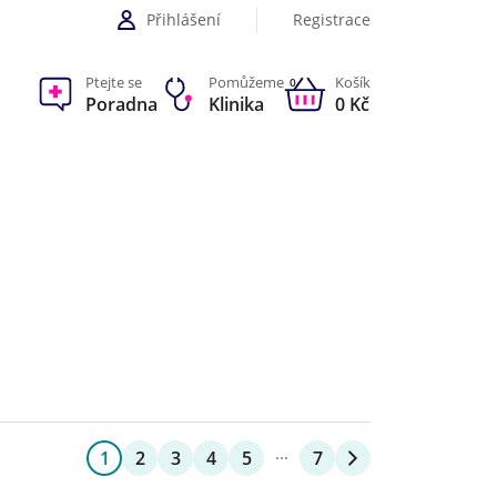
Přihlášení
Registrace
Ptejte se
Pomůžeme
Košík
0
Poradna
Klinika
0 Kč
1
2
3
4
5
7