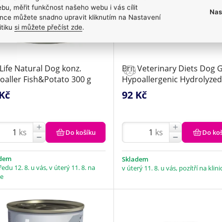
bu, měřit funkčnost našeho webu i vás cílit
Nas
nce můžete snadno upravit kliknutím na Nastavení
itiku
si můžete přečíst zde
.
Life Natural Dog konz.
Brit Veterinary Diets Dog 
oaller Fish&Potato 300 g
Hypoallergenic Hydrolyzed
g
Kč
92 Kč
ks
ks
Do košíku
Do ko
adem
Skladem
ředu 12. 8. u vás, v úterý 11. 8. na
v úterý 11. 8. u vás, pozítří na klini
ce