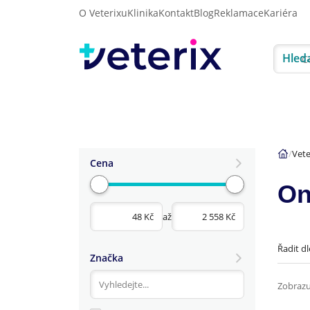
O Veterixu
Klinika
Kontakt
Blog
Reklamace
Kariéra
Hled
Akce
Psi
Kočky
Vete
Cena
On
až
Řadit dl
Značka
Zobrazu