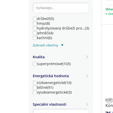
Skl
v úte
drůbeží
(5)
hmyz
(8)
hydrolyzovaný drůbeží protein
(3)
jehněčí
(4)
kachní
(6)
koňské
(3)
Zobrazit všechny
králičí
(5)
krůtí
(7)
Kvalita
kuřecí
(16)
losos
superprémiové
(3)
(103)
mix více zdrojů
(18)
ostatní
(4)
Energetická hodnota
rostlinný
(5)
nízkoenergetické
(10)
rybí
(21)
běžné
(91)
štěpená bílkovina
(20)
vysokoenergetické
(3)
vejce
(8)
vepřové
(2)
Hil
zvěřina
(3)
Speciální vlastnosti
Kon