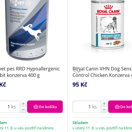
vet pes RRD Hypoallergenic
Royal Canin VHN Dog Sensi
bit konzerva 400 g
Control Chicken Konzerva 
Kč
95 Kč
ks
ks
Do košíku
Do ko
adem
Skladem
rý 11. 8. u vás, pozítří na klinice
v úterý 11. 8. u vás, pozítří na klini