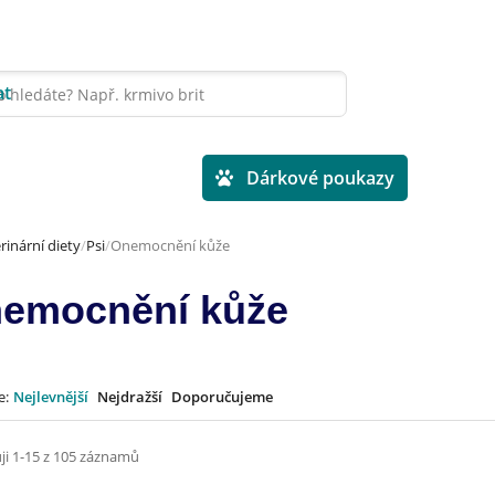
at
Veterinární diety
Dárkové poukazy
rinární diety
Psi
Onemocnění kůže
emocnění kůže
e:
Nejlevnější
Nejdražší
Doporučujeme
ji 1-15 z 105 záznamů