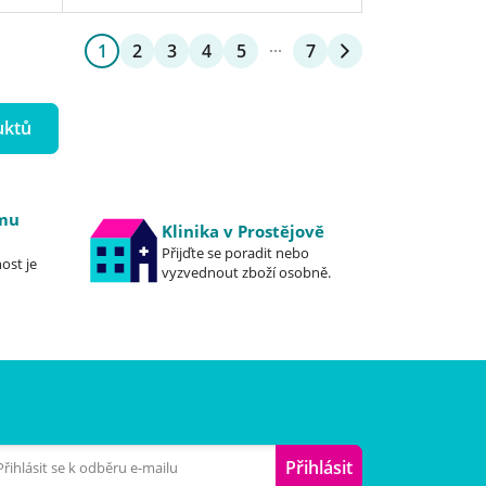
1
2
3
4
5
7
uktů
emu
Klinika v Prostějově
Přijďte se poradit nebo
ost je
vyzvednout zboží osobně.
Přihlásit