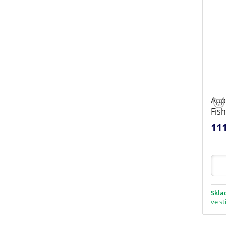
App
Fis
11
Skl
ve st