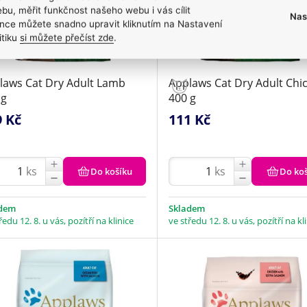
bu, měřit funkčnost našeho webu i vás cílit
Nas
nce můžete snadno upravit kliknutím na Nastavení
itiku
si můžete přečíst zde
.
laws Cat Dry Adult Lamb
Applaws Cat Dry Adult Chi
 g
400 g
9 Kč
111 Kč
ks
ks
Do košíku
Do ko
adem
Skladem
ředu 12. 8. u vás, pozítří na klinice
ve středu 12. 8. u vás, pozítří na kl