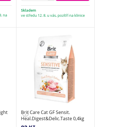
Skladem
8. na
ve středu 12. 8. u vás, pozítří na klinice
ight
Brit Care Cat GF Sensit.
Heal.Digest&Delic.Taste 0,4kg