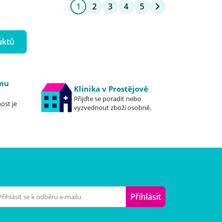
1
2
3
4
5
uktů
emu
Klinika v Prostějově
Přijďte se poradit nebo
ost je
vyzvednout zboží osobně.
Přihlásit