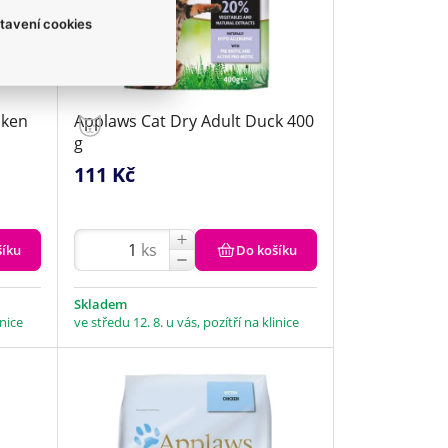
tavení cookies
cken
Applaws Cat Dry Adult Duck 400
g
111 Kč
ks
šíku
Do košíku
Skladem
inice
ve středu 12. 8. u vás, pozítří na klinice