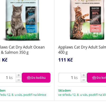
laws Cat Dry Adult Ocean
Applaws Cat Dry Adult Sa
h & Salmon 350 g
400 g
1 Kč
111 Kč
ks
ks
Do košíku
Do ko
adem
Skladem
ředu 12. 8. u vás, pozítří na klinice
ve středu 12. 8. u vás, pozítří na kl