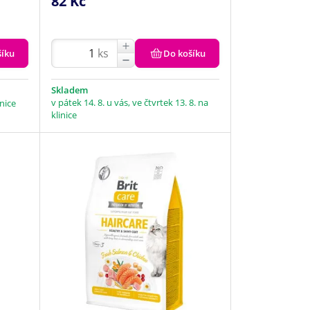
82 Kč
ks
šíku
Do košíku
Skladem
v pátek 14. 8. u vás, ve čtvrtek 13. 8. na
inice
klinice