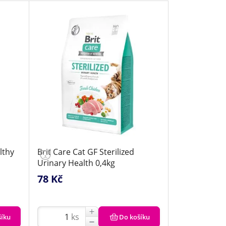
lthy
Brit Care Cat GF Sterilized
Urinary Health 0,4kg
78 Kč
ks
šíku
Do košíku