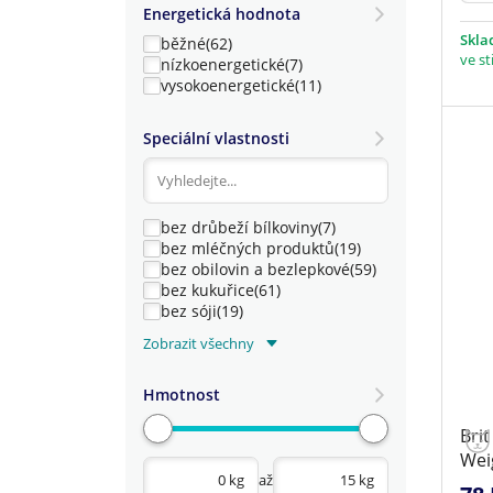
Energetická hodnota
Skl
běžné
(62)
ve st
nízkoenergetické
(7)
vysokoenergetické
(11)
Speciální vlastnosti
bez drůbeží bílkoviny
(7)
bez mléčných produktů
(19)
bez obilovin a bezlepkové
(59)
bez kukuřice
(61)
bez sóji
(19)
české
(24)
Zobrazit všechny
extrudované
(9)
holistické
(9)
Hmotnost
hypoalergenní
(3)
monoprotein
(11)
Brit
pro citlivé zažívání
(6)
Wei
s vysokým obsahem masa
(53)
až
se sníženým obsahem tuku
(1)