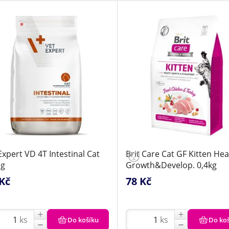
xpert VD 4T Intestinal Cat
Brit Care Cat GF Kitten Hea
 g
Growth&Develop. 0,4kg
Kč
78 Kč
ks
ks
Do košíku
Do ko