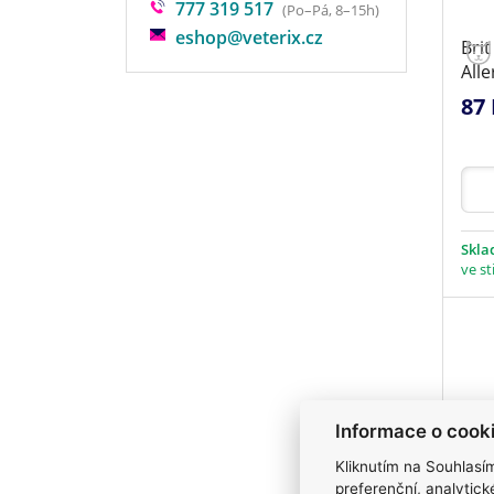
777 319 517
(Po–Pá, 8–15h)
eshop@veterix.cz
Brit
All
87 
Skl
ve st
Informace o cook
Kliknutím na Souhlasí
preferenční, analytic