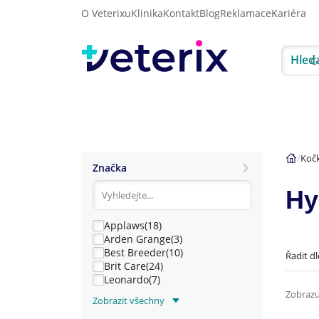
O Veterixu
Klinika
Kontakt
Blog
Reklamace
Kariéra
Hled
Akce
Psi
Kočky
Koč
Značka
Hy
Applaws
(18)
Arden Grange
(3)
Best Breeder
(10)
Řadit dl
Brit Care
(24)
Leonardo
(7)
Zobrazu
N&D (Farmina Pet Foods)
(8)
Zobrazit všechny
Trovet
(1)