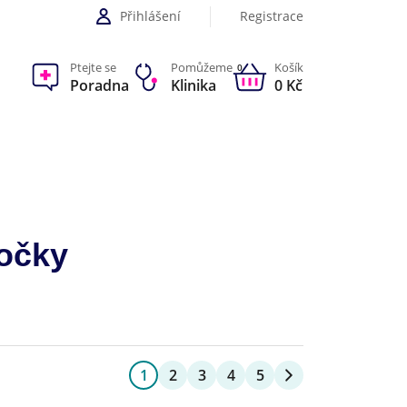
Přihlášení
Registrace
Ptejte se
Pomůžeme
Košík
0
Poradna
Klinika
0 Kč
kočky
1
2
3
4
5