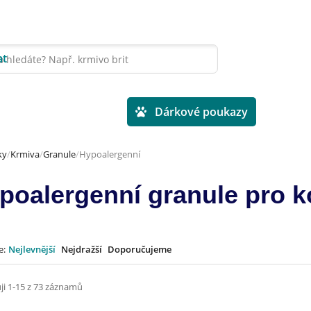
at
Veterinární diety
Dárkové poukazy
ky
Krmiva
Granule
Hypoalergenní
poalergenní granule pro 
e:
Nejlevnější
Nejdražší
Doporučujeme
ji 1-15 z 73 záznamů