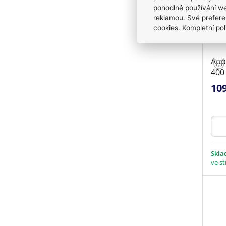
pohodlné používání we
reklamou. Své prefere
cookies. Kompletní pol
App
400
10
Skl
ve st