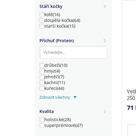
VetExpert
(2)
Stáří kočky
kotě
(16)
dospělá kočka
(64)
starší kočka
(15)
Příchuť (Protein)
drůbeží
(10)
hmyz
(4)
jehněčí
(7)
kachní
(11)
kuřecí
(44)
VetE
krůtí
(10)
Zobrazit všechny
250
rybí
(23)
71 
Kvalita
holistické
(28)
superprémiové
(47)