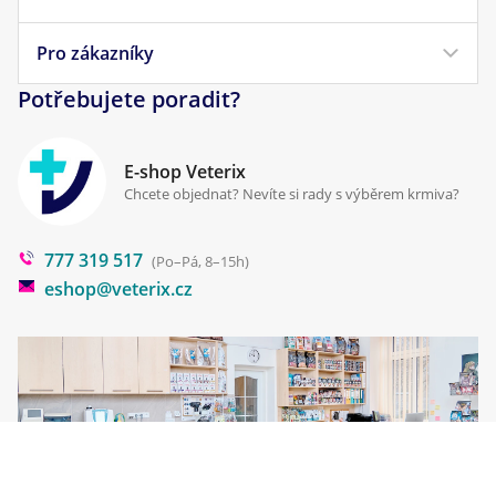
Veterinární diety
Obchodní podmínky
Pro zákazníky
Náš příběh
Pamlsky pro psy
Reklamace a vrácení
Potřebujete poradit?
Kontakt
Antiparazitika
Zpracování osobních údajů
Klinika Prostějov
E-shop Veterix
Cookies a podmínky používání
Chcete objednat? Nevíte si rady s výběrem krmiva?
Poradna
777 319 517
Blog
(Po–Pá, 8–15h)
eshop@veterix.cz