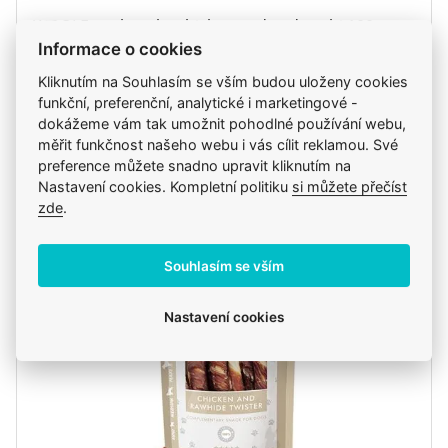
WOOLF pochoutka chicken and cod sushi 100g
Informace o cookies
49 Kč
Kliknutím na Souhlasím se vším budou uloženy cookies
funkční, preferenční, analytické i marketingové -
dokážeme vám tak umožnit pohodlné používání webu,
měřit funkčnost našeho webu i vás cílit reklamou. Své
ks
Do košíku
preference můžete snadno upravit kliknutím na
Nastavení cookies. Kompletní politiku
si můžete přečíst
zde
.
Skladem
v pátek 14. 8. u vás, ve čtvrtek 13. 8. na klinice
Souhlasím se vším
Nastavení cookies