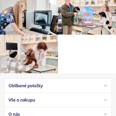
Oblíbené položky
Vše o nákupu
Krmivo pro psy
Krmivo pro kočky
O nás
Doprava a platba