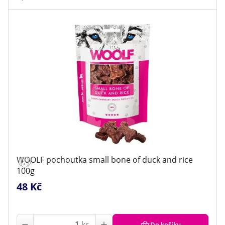
WOOLF pochoutka small bone of duck and rice
100g
48 Kč
ks
Do košíku