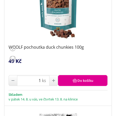
WOOLF pochoutka duck chunkies 100g
49 Kč
ks
Do košíku
Skladem
v pátek 14. 8. u vás, ve čtvrtek 13. 8. na klinice