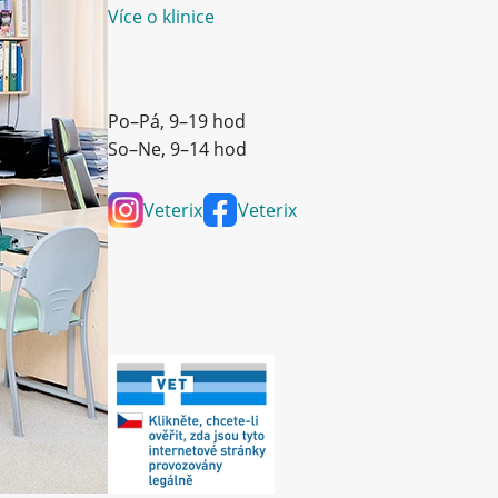
Více o klinice
Po–Pá, 9–19 hod
So–Ne, 9–14 hod
Veterix
Veterix