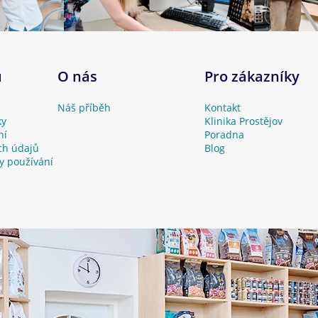
u
O nás
Pro zákazníky
Náš příběh
Kontakt
ky
Klinika Prostějov
ní
Poradna
ch údajů
Blog
y používání