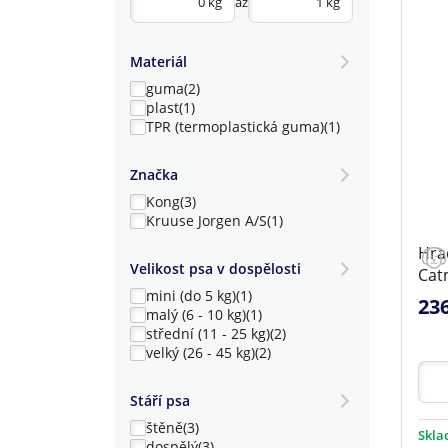
až
Materiál
guma
(2)
plast
(1)
TPR (termoplastická guma)
(1)
Značka
Kong
(3)
Kruuse Jorgen A/S
(1)
Hra
Velikost psa v dospělosti
Cat
mini (do 5 kg)
(1)
23
malý (6 - 10 kg)
(1)
střední (11 - 25 kg)
(2)
velký (26 - 45 kg)
(2)
Stáří psa
štěně
(3)
Skl
dospělý
(3)