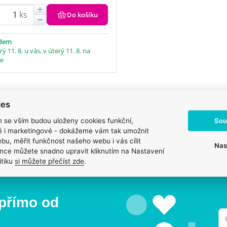
ks
Do košíku
adem
rý 11. 8. u vás, v úterý 11. 8. na
ce
Prodáváme to, č
ies
Vždy odborně poradíme
věříme
Pomůžeme s výběrem, výživou
Sou
m se vším budou uloženy cookies funkční,
Zdravé zvíře a spokojen
i problémem.
ké i marketingové - dokážeme vám tak umožnit
na prvním místě.
bu, měřit funkčnost našeho webu i vás cílit
Nas
nce můžete snadno upravit kliknutím na Nastavení
itiku
si můžete přečíst zde
.
 přímo od