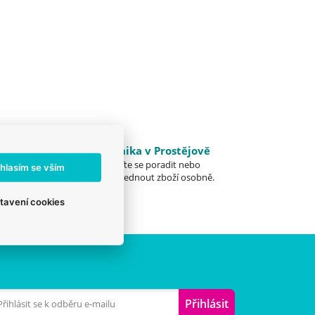
emu
Klinika v Prostějově
Přijďte se poradit nebo
hlasím se vším
ost je
vyzvednout zboží osobně.
tavení cookies
Přihlásit