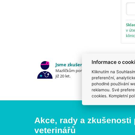
Skl
v úte
klini
Informace o cook
Jsme zkušení veterináři
Mazlíčkům pomáháme denně
Kliknutím na Souhlasí
již 20 let.
preferenční, analytic
pohodlné používání we
reklamou. Své prefere
cookies. Kompletní pol
Akce, rady a zkušenosti
veterinářů