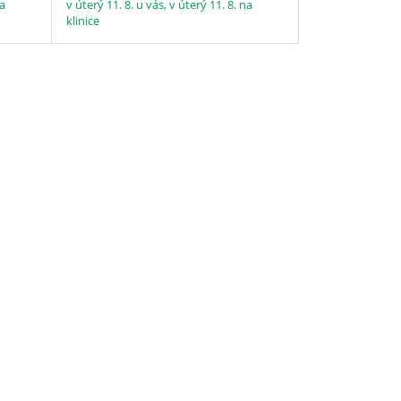
na
v úterý 11. 8. u vás, v úterý 11. 8. na
klinice