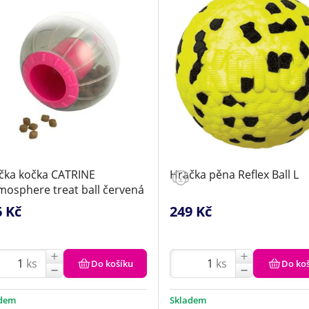
čka kočka CATRINE
Hračka pěna Reflex Ball L
mosphere treat ball červená
6 Kč
249 Kč
ks
ks
Do košíku
Do ko
adem
Skladem