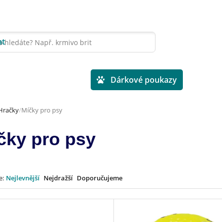
at
Veterinární diety
Dárkové poukazy
Hračky
Míčky pro psy
čky pro psy
e:
Nejlevnější
Nejdražší
Doporučujeme