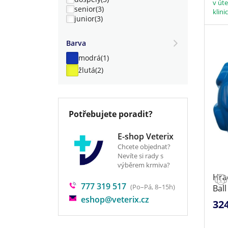
v úte
senior
(3)
klini
junior
(3)
Barva
modrá
(1)
žlutá
(2)
Potřebujete poradit?
E-shop Veterix
Chcete objednat?
Nevíte si rady s
výběrem krmiva?
Hra
777 319 517
(Po–Pá, 8–15h)
Ball
eshop@veterix.cz
32