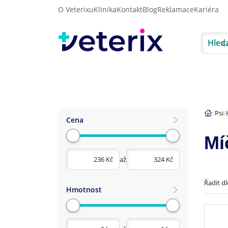
O Veterixu
Klinika
Kontakt
Blog
Reklamace
Kariéra
Hled
Akce
Psi
Kočky
Psi
Cena
Mí
až
Řadit dl
Hmotnost