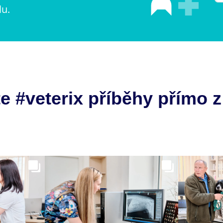
lu.
e #veterix příběhy přímo z