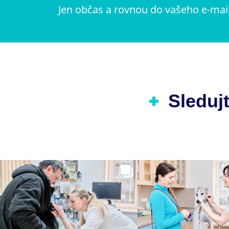
Jen občas a rovnou do vašeho e-mai
Sledujt