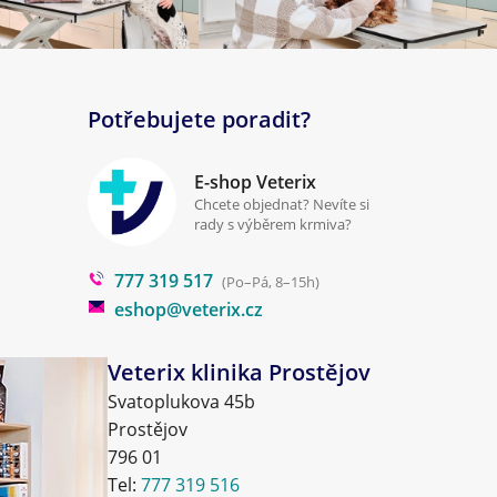
Potřebujete poradit?
E-shop Veterix
Chcete objednat? Nevíte si
rady s výběrem krmiva?
777 319 517
(Po–Pá, 8–15h)
eshop@veterix.cz
Veterix klinika Prostějov
Svatoplukova 45b
Prostějov
796 01
Tel:
777 319 516