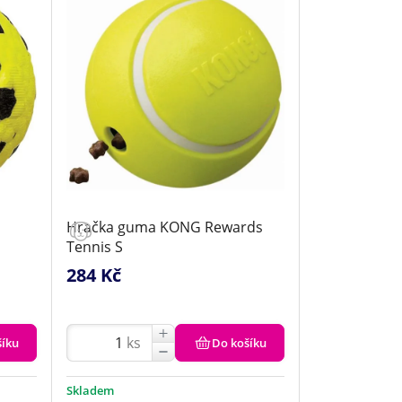
Hračka guma KONG Rewards
Tennis S
284 Kč
ks
šíku
Do košíku
Skladem