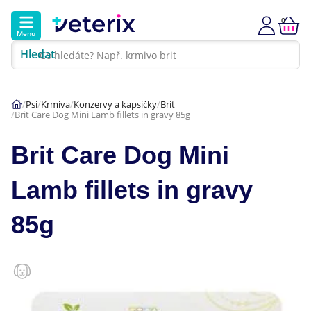
0
Menu
Hledat
Kontakt
Poradna
Klinika
Psi
Krmiva
Konzervy a kapsičky
Brit
Brit Care Dog Mini Lamb fillets in gravy 85g
Hlavní kategorie
Brit Care Dog Mini
Akce
Lamb fillets in gravy
Psi
85g
Kočky
Veterinární diety
Dárkové poukazy