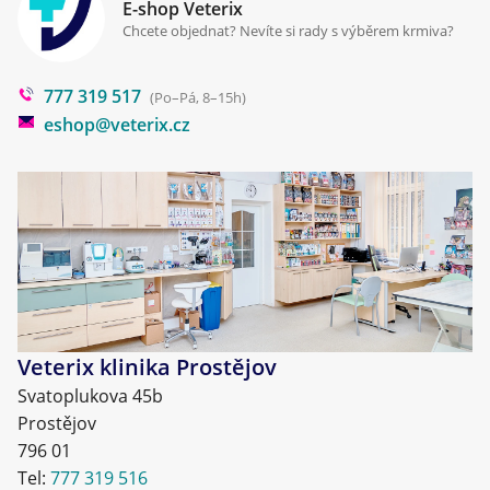
Klinika Prostějov
E-shop Veterix
Cookies a podmínky používání
Chcete objednat? Nevíte si rady s výběrem krmiva?
Poradna
777 319 517
Blog
(Po–Pá, 8–15h)
eshop@veterix.cz
Veterix klinika Prostějov
Svatoplukova 45b
Prostějov
796 01
Tel:
777 319 516