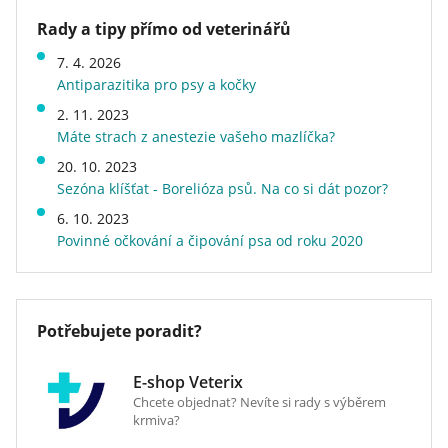
mangan (3b502) 3 mg, jód (3b201) 0,75 mg, měď
Obsahuje rozmarýn, kurkumu, hřebíček, citrusy
olej, 0,5% mannan-oligosacharidy, 0,5% frukto-
(E4) 0.5 mg, biotin (3a880) 0,2 mg. Bez umělých
Rady a tipy přímo od veterinářů
a borůvky
oligosacharidy, 0,4% inulin.
Značka
Brit Care
aromat. Bez konzervantů.
7. 4. 2026
Velikost psa v dospělosti
mini (do 5 kg), malý (6 - 10 kg)
Maximálně vhodné pro vybíravé pejsky
Antiparazitika pro psy a kočky
Stáří psa
dospělý
Vyrobeno v České republice
2. 11. 2023
Příchuť (Protein)
jehněčí
Máte strach z anestezie vašeho mazlíčka?
Kvalita
superprémiové
20. 10. 2023
Energetická hodnota
běžné
Sezóna klíšťat - Borelióza psů. Na co si dát pozor?
Speciální vlastnosti
bez kukuřice, bez obilovin a
bezlepkové, české, měkké
6. 10. 2023
Povinné očkování a čipování psa od roku 2020
Hmotnost
0,085 kg
Druh krmiva
konzervy a vaničky a
kapsičky
Veterinární dieta
ne
Potřebujete poradit?
E-shop Veterix
Chcete objednat? Nevíte si rady s výběrem
krmiva?