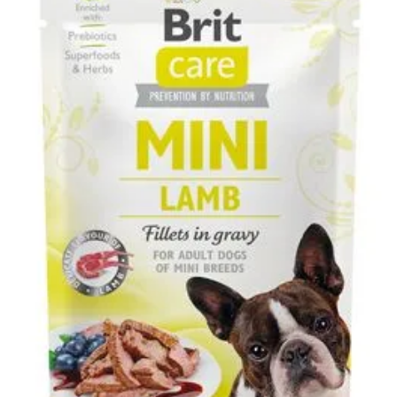
Klinika Veterix
777 319 516
(Po–Pá, 9–19h; So–Ne, 9–14h)
info@veterix.cz
E-shop Veterix
777 319 517
(Po–Pá, 8–15h)
eshop@veterix.cz