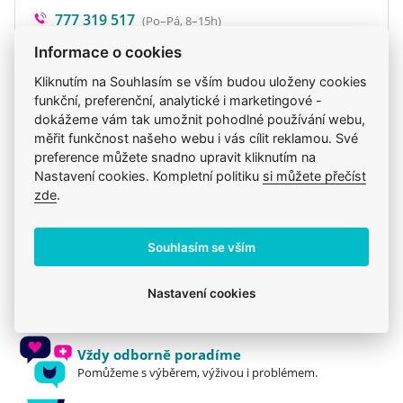
777 319 517
(Po–Pá, 8–15h)
eshop@veterix.cz
Informace o cookies
Kliknutím na Souhlasím se vším budou uloženy cookies
funkční, preferenční, analytické i marketingové -
dokážeme vám tak umožnit pohodlné používání webu,
Produkt také v těchto kategoriích
7
měřit funkčnost našeho webu i vás cílit reklamou. Své
preference můžete snadno upravit kliknutím na
Brit
Krmiva
Brit Care
Mého psa trápí
Nastavení cookies. Kompletní politiku
si můžete přečíst
zde
.
Pro dospělé
Konzervy a kapsičky
Brit
Souhlasím se vším
Jsme zkušení veterináři
Nastavení cookies
Mazlíčkům pomáháme denně již 20 let.
Vždy odborně poradíme
Pomůžeme s výběrem, výživou i problémem.