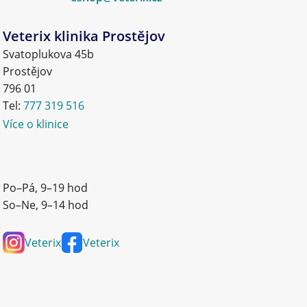
Veterix klinika Prostějov
Svatoplukova 45b
Prostějov
796 01
Tel:
777 319 516
Více o klinice
Po–Pá, 9–19 hod
So–Ne, 9–14 hod
Veterix
Veterix