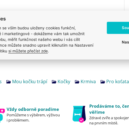
ies
Sou
m se vším budou uloženy cookies funkční,
ké i marketingové - dokážeme vám tak umožnit
bu, měřit funkčnost našeho webu i vás cílit
Nas
nce můžete snadno upravit kliknutím na Nastavení
itiku
si můžete přečíst zde
.
s
Mou kočku trápí
Kočky
Krmiva
Pro koťata
Prodáváme to, č
Vždy odborně poradíme
věříme
Pomůžeme s výběrem, výživou
Zdravé zvíře a spokojen
i problémem.
na prvním místě.