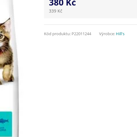
380 Kč
339 Kč
Kód produktu:
P22011244
Výrobce:
Hill's