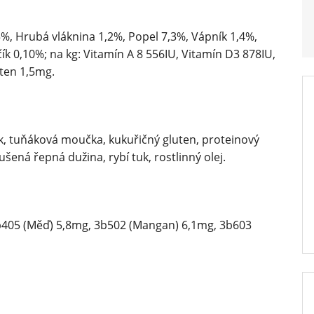
%, Hrubá vláknina 1,2%, Popel 7,3%, Vápník 1,4%,
ík 0,10%; na kg: Vitamín A 8 556IU, Vitamín D3 878IU,
ten 1,5mg.
uk, tuňáková moučka, kukuřičný gluten, proteinový
ušená řepná dužina, rybí tuk, rostlinný olej.
3b405 (Měď) 5,8mg, 3b502 (Mangan) 6,1mg, 3b603