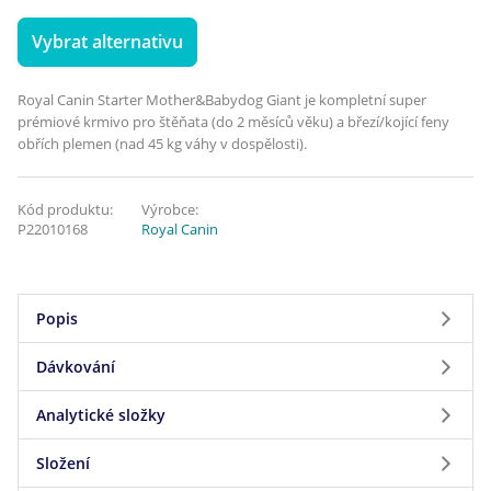
Vybrat alternativu
Royal Canin Starter Mother&Babydog Giant je kompletní super
prémiové krmivo pro štěňata (do 2 měsíců věku) a březí/kojící feny
obřích plemen (nad 45 kg váhy v dospělosti).
Kód produktu:
Výrobce:
P22010168
Royal Canin
Popis
Dávkování
Pokud je vaše fena březí, nebo pokud právě
porodila, je důležité, aby ona i její štěňata měla tu
Analytické složky
Dávkování
správnou výživu, která udrží fenu zdravou a
štěňatům poskytne ten nejlepší možný start do
Složení
Analytické složky
Věk v
45kg
60kg
80kg
9
života. Krmivo ROYAL CANIN® Giant Starter