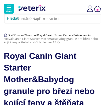
0
Menu
Hledat
Kontakt
Poradna
Klinika
Psi
Krmiva
Granule
Royal Canin
Royal Canin - Běžné krmivo
Royal Canin Giant Starter Mother&Babydog granule pro březí nebo
Hlavní kategorie
kojící feny a štěňata obřích plemen 15 Kg
Akce
Royal Canin Giant
Psi
Starter
Kočky
Mother&Babydog
Veterinární diety
granule pro březí nebo
kojící feny a štěňata
Dárkové poukazy