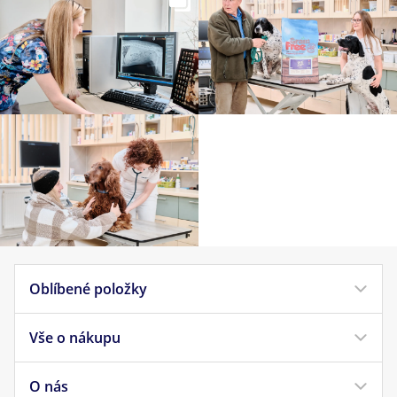
Oblíbené položky
Vše o nákupu
Krmivo pro psy
Krmivo pro kočky
O nás
Doprava a platba