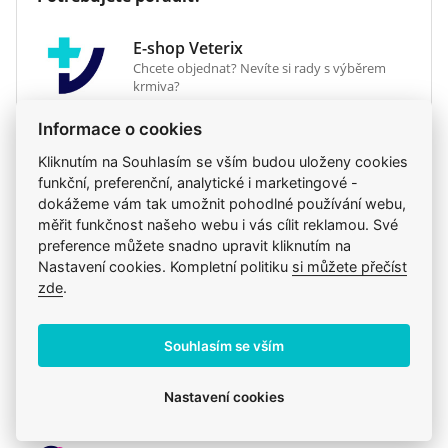
v
čímž vznikne kašovitá hmota, která je chutná pro
týdnech
fenu i její štěňata v odstavu. Štěňatům tato kaše
E-shop Veterix
ulehčuje přechod z mateřského mléka na pevnou
6
503g
584g
662g
8
Chcete objednat? Nevíte si rady s výběrem
stravu.
krmiva?
7
548g
637g
722g
8
Aby si mohl každý pes vybrat podle sebe, krmivo
Informace o cookies
777 319 517
(Po–Pá, 8–15h)
8
594g
690g
783g
9
ROYAL CANIN® Starter Mother & Babydog je také
eshop@veterix.cz
Kliknutím na Souhlasím se vším budou uloženy cookies
dostupné ve formě velmi jemné pěny, která
9
640g
744g
843g
1
funkční, preferenční, analytické i marketingové -
poskytuje stejnou výživu a je stejně dobře
dokážeme vám tak umožnit pohodlné používání webu,
měřit funkčnost našeho webu i vás cílit reklamou. Své
stravitelná, ale je ještě o něco chutnější.
preference můžete snadno upravit kliknutím na
Nastavení cookies. Kompletní politiku
si můžete přečíst
Produkt také v těchto kategoriích
6
zde
.
Royal Canin - Běžné krmivo
Krmiva
Mého psa trápí
Royal Canin
Granule
Souhlasím se vším
Royal Canin
Nastavení cookies