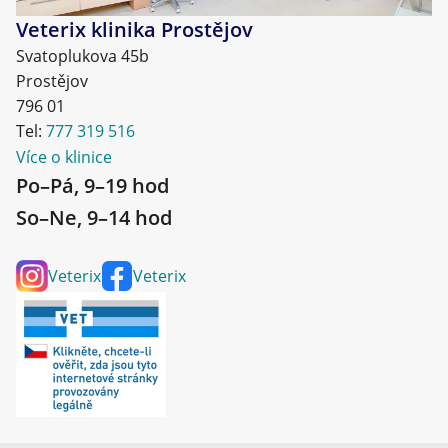
Veterix klinika Prostějov
Svatoplukova 45b
Prostějov
796 01
Tel:
777 319 516
Více o klinice
Po–Pá, 9–19 hod
So–Ne, 9–14 hod
Veterix
Veterix