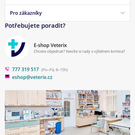
Veterinární diety
Obchodní podmínky
Pro zákazníky
Náš příběh
Pamlsky pro psy
Reklamace a vrácení
Potřebujete poradit?
Kontakt
Antiparazitika
Zpracování osobních údajů
Klinika Prostějov
E-shop Veterix
Cookies a podmínky používání
Chcete objednat? Nevíte si rady s výběrem krmiva?
Poradna
777 319 517
Blog
(Po–Pá, 8–15h)
eshop@veterix.cz