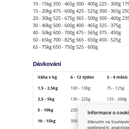
10 - 15kg 350 - 465g 300 - 400g 225 - 300g 17
15 - 20kg 475 - 600g 425 - 525g 300 - 365g 25
20 - 30kg 525 - 675g 365 - 500g 300 - 400g 23
30 - 40kg 500 - 600g 400 - 465g 325 - 375g
40 - 50kg 600 - 700g 475 - 565g 375 - 450g
50 - 65kg 700 - 825g 565 - 650g 450 - 525g
65 - 75kg 650 - 750g 525 - 600g
Dávkování
Váha v kg
6 - 12 týden
3 - 4 měsíc
1,5 - 2,5kg
100 - 130g
75 - 125g
2,5 - 5kg
130 - 225g
125 - 200g
5 - 10kg
225 - 350g
200 - 300g
Informace o cook
10 - 15kg
350 - 465g
300 - 400g
Kliknutím na Souhlasí
preferenční, analytic