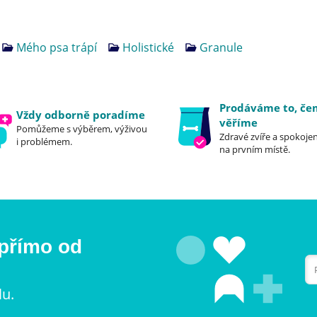
Mého psa trápí
Holistické
Granule
Prodáváme to, č
Vždy odborně poradíme
věříme
Pomůžeme s výběrem, výživou
Zdravé zvíře a spokojen
i problémem.
na prvním místě.
 přímo od
lu.