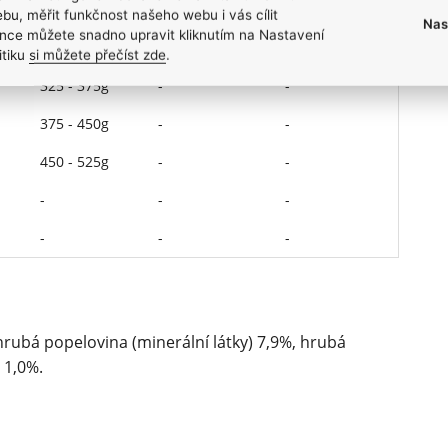
300 - 365g
250 - 300g
200 - 235g
bu, měřit funkčnost našeho webu i vás cílit
Nas
nce můžete snadno upravit kliknutím na Nastavení
300 - 400g
235 - 325g
-
itiku
si můžete přečíst zde
.
325 - 375g
-
-
375 - 450g
-
-
450 - 525g
-
-
-
-
-
-
-
-
hrubá popelovina (minerální látky) 7,9%, hrubá
 1,0%.