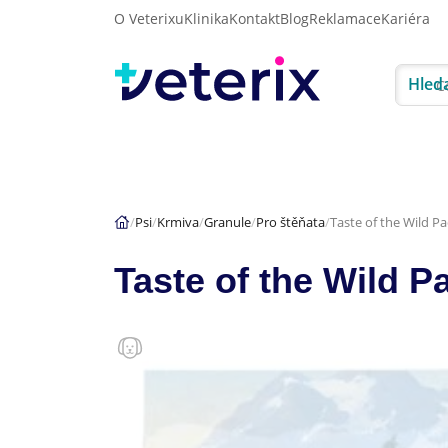
O Veterixu
Klinika
Kontakt
Blog
Reklamace
Kariéra
Hled
Akce
Psi
Kočky
Psi
Krmiva
Granule
Pro štěňata
Taste of the Wild P
Taste of the Wild P