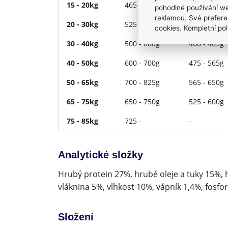
15 - 20kg
465 - 600g
425 - 525g
pohodlné používání we
reklamou. Své prefere
20 - 30kg
525 - 675g
365 - 500g
cookies. Kompletní pol
30 - 40kg
500 - 600g
400 - 465g
40 - 50kg
600 - 700g
475 - 565g
50 - 65kg
700 - 825g
565 - 650g
65 - 75kg
650 - 750g
525 - 600g
75 - 85kg
725 -
-
Analytické složky
Hrubý protein 27%, hrubé oleje a tuky 15%, 
vláknina 5%, vlhkost 10%, vápník 1,4%, fosfor
Složení