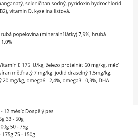
manganatý, seleničitan sodný, pyridoxin hydrochlorid
B2), vitamin D, kyselina listová.
hrubá popelovina (minerální látky) 7,9%, hrubá
r 1,0%
 Vitamín E 175 IU/kg, železo proteinát 60 mg/kg, měď
 síran měďnatý 7 mg/kg, jodid draselný 1,5mg/kg,
 20 mg/kg, omega6 - 2,4%, omega3 - 0,3%, DHA
7 - 12 měsíc Dospělý pes
65g 33 - 50g
100g 50 - 75g
- 175g 75 - 150g