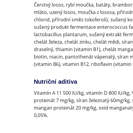
Čerstvý losos, rybí moučka, batáty, brambory
mláto, uzený losos, moučka z lososa, přírodní
chlorid, přírodní směs tokoferolů, sušený koř
sušený produkt fermentace enterococcus faeci
lactobacillus plantarum, sušený extrakt fe
chelát železa, chelát zinku, chelát mědi, síra
draselný, thiamin (vitamin B1), chelát mang
biotin, niacin, pantothenát vápenatý, síran 
(vitamin B6), vitamin B12, riboflavin (vitamin 
Nutriční aditiva
Vitamín A 11 500 IU/kg, vitamín D 800 IU/kg,
proteinát 7 mg/kg, síran železnatý 60mg/kg,
mangan proteinát 20 mg/kg, oxid manganatý
0,05%.