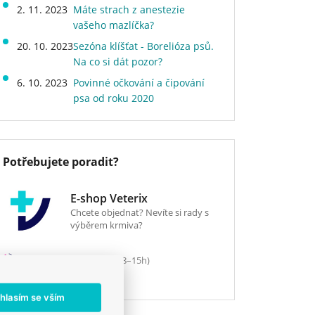
2. 11. 2023
Máte strach z anestezie
vašeho mazlíčka?
20. 10. 2023
Sezóna klíšťat - Borelióza psů.
Na co si dát pozor?
6. 10. 2023
Povinné očkování a čipování
psa od roku 2020
Potřebujete poradit?
E-shop Veterix
Chcete objednat? Nevíte si rady s
výběrem krmiva?
777 319 517
(Po–Pá, 8–15h)
eshop@veterix.cz
hlasím se vším