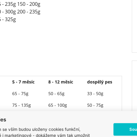
5 - 235g 150 - 200g
0 - 300g 200 - 235g
5 - 325g
5 - 7 měsíc
8 - 12 měsíc
dospělý pes
65 - 75g
50 - 65g
33 - 50g
75 - 135g
65 - 100g
50 - 75g
135 - 225g
100 - 175g
75 - 150g
ies
225 - 300g
175 - 235g
150 - 200g
Sou
m se vším budou uloženy cookies funkční,
ké i marketingové - dokážeme vám tak umožnit