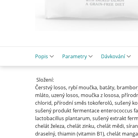
Popis
Parametry
Dávkování
Složení:
Čerstvý losos, rybí moučka, batáty, brambory
mláto, uzený losos, moučka z lososa, přírodní
chlorid, přírodní směs tokoferolů, sušený koř
sušený produkt fermentace enterococcus faeci
lactobacillus plantarum, sušený extrakt fe
chelát železa, chelát zinku, chelát mědi, síra
draselný, thiamin (vitamin B1), chelát mang