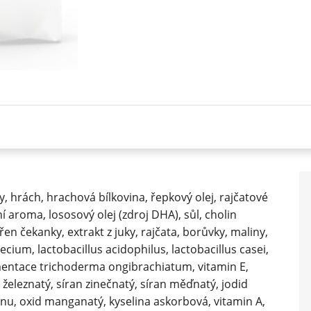
, hrách, hrachová bílkovina, řepkový olej, rajčatové
 aroma, lososový olej (zdroj DHA), sůl, cholin
en čekanky, extrakt z juky, rajčata, borůvky, maliny,
um, lactobacillus acidophilus, lactobacillus casei,
rmentace trichoderma ongibrachiatum, vitamin E,
n železnatý, síran zinečnatý, síran měďnatý, jodid
anu, oxid manganatý, kyselina askorbová, vitamin A,