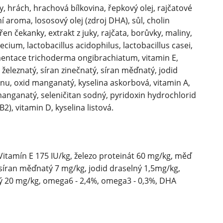
, hrách, hrachová bílkovina, řepkový olej, rajčatové
 aroma, lososový olej (zdroj DHA), sůl, cholin
en čekanky, extrakt z juky, rajčata, borůvky, maliny,
um, lactobacillus acidophilus, lactobacillus casei,
rmentace trichoderma ongibrachiatum, vitamin E,
n železnatý, síran zinečnatý, síran měďnatý, jodid
anu, oxid manganatý, kyselina askorbová, vitamin A,
manganatý, seleničitan sodný, pyridoxin hydrochlorid
B2), vitamin D, kyselina listová.
 Vitamín E 175 IU/kg, železo proteinát 60 mg/kg, měď
 síran měďnatý 7 mg/kg, jodid draselný 1,5mg/kg,
 20 mg/kg, omega6 - 2,4%, omega3 - 0,3%, DHA