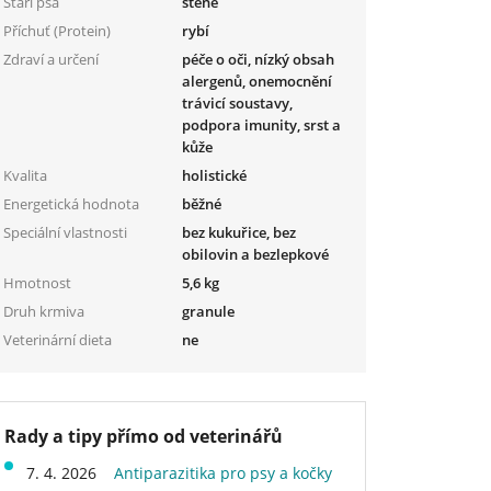
Stáří psa
štěně
Příchuť (Protein)
rybí
Zdraví a určení
péče o oči, nízký obsah
alergenů, onemocnění
trávicí soustavy,
podpora imunity, srst a
kůže
Kvalita
holistické
Energetická hodnota
běžné
Speciální vlastnosti
bez kukuřice, bez
obilovin a bezlepkové
Hmotnost
5,6 kg
Druh krmiva
granule
Veterinární dieta
ne
Rady a tipy přímo od veterinářů
7. 4. 2026
Antiparazitika pro psy a kočky