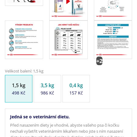
+2
Velikost balení: 1,5 kg
1,5 kg
3,5 kg
0,4 kg
498 Kč
986 Kč
157 Kč
Jedná se o veterinární dietu.
Před nasazením diety je vhodné, abyste vašeho psa či kočku
nechali vyšetřit veterinárním lékařem nebo jste s ním nasazení