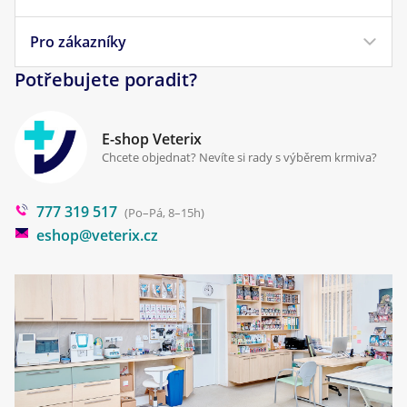
Veterinární diety
Obchodní podmínky
Pro zákazníky
Náš příběh
Pamlsky pro psy
Reklamace a vrácení
Potřebujete poradit?
Kontakt
Antiparazitika
Zpracování osobních údajů
Klinika Prostějov
E-shop Veterix
Cookies a podmínky používání
Chcete objednat? Nevíte si rady s výběrem krmiva?
Poradna
777 319 517
Blog
(Po–Pá, 8–15h)
eshop@veterix.cz