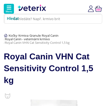
0
Menu
Hledat
Kontakt
Poradna
Klinika
Kočky
Krmiva
Granule
Royal Canin
Royal Canin - veterinární krmivo
Hlavní kategorie
Royal Canin VHN Cat Sensitivity Control 1,5 kg
Akce
Royal Canin VHN Cat
Psi
Sensitivity Control 1,5
Kočky
kg
Veterinární diety
Dárkové poukazy