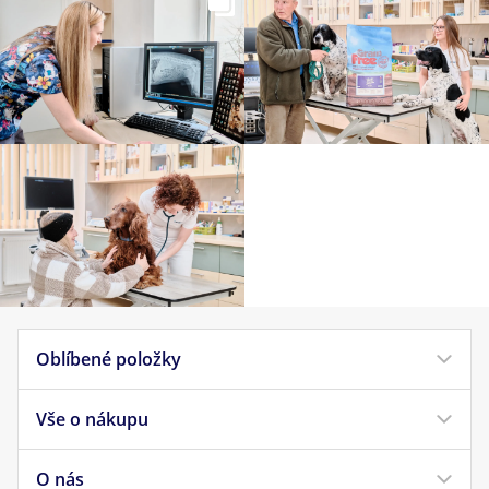
Oblíbené položky
Vše o nákupu
Krmivo pro psy
Krmivo pro kočky
O nás
Doprava a platba