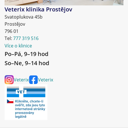
Veterix klinika Prostějov
Svatoplukova 45b
Prostějov
796 01
Tel:
777 319 516
Více o klinice
Po–Pá, 9–19 hod
So–Ne, 9–14 hod
Veterix
Veterix