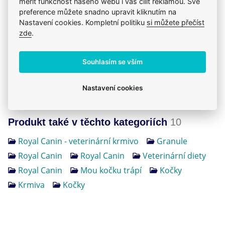
měřit funkčnost našeho webu i vás cílit reklamou. Své
Druh krmiva
granule
E-shop Veterix
preference můžete snadno upravit kliknutím na
Veterinární dieta
ano
Chronický průjem
Chcete objednat? Nevíte si rady s výběrem
Nastavení cookies. Kompletní politiku
si můžete přečíst
krmiva?
zde
.
Kontraindikace:
777 319 517
(Po–Pá, 8–15h)
Souhlasím se vším
Růst, březost / laktace
eshop@veterix.cz
Nastavení cookies
Produkt také v těchto kategoriích
10
Royal Canin - veterinární krmivo
Granule
Royal Canin
Royal Canin
Veterinární diety
Royal Canin
Mou kočku trápí
Kočky
Krmiva
Kočky