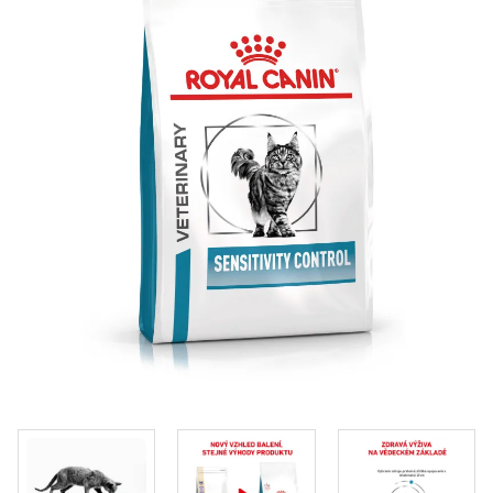
Klinika Veterix
777 319 516
(Po–Pá, 9–19h; So–Ne, 9–14h)
info@veterix.cz
E-shop Veterix
777 319 517
(Po–Pá, 8–15h)
eshop@veterix.cz