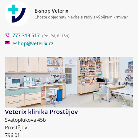
Zpracování osobních údajů
Klinika Prostějov
E-shop Veterix
Cookies a podmínky používání
Chcete objednat? Nevíte si rady s výběrem krmiva?
Poradna
777 319 517
Blog
(Po–Pá, 8–15h)
eshop@veterix.cz
Veterix klinika Prostějov
Svatoplukova 45b
Prostějov
796 01