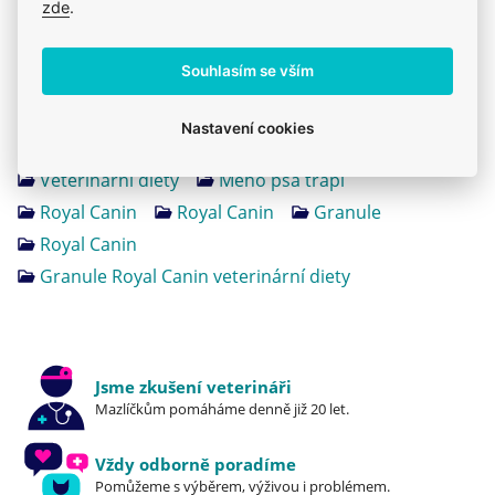
zde
.
Produkt také v těchto kategoriích
12
Souhlasím se vším
Onemocnění ledvin
Royal Canin - Veterinární diety
Nastavení cookies
Ledviny a močové cesty
Psi
Krmiva
Veterinární diety
Mého psa trápí
Royal Canin
Royal Canin
Granule
Royal Canin
Granule Royal Canin veterinární diety
Jsme zkušení veterináři
Mazlíčkům pomáháme denně již 20 let.
Vždy odborně poradíme
Pomůžeme s výběrem, výživou i problémem.