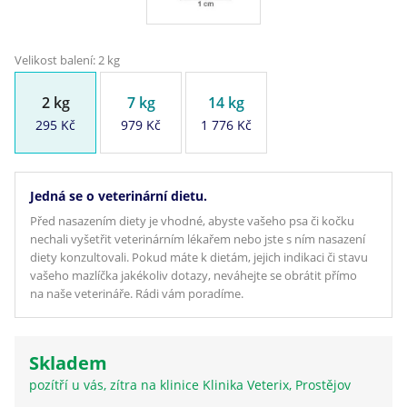
Velikost balení: 2 kg
2 kg
7 kg
14 kg
295 Kč
979 Kč
1 776 Kč
Jedná se o veterinární dietu.
Před nasazením diety je vhodné, abyste vašeho psa či kočku
nechali vyšetřit veterinárním lékařem nebo jste s ním nasazení
diety konzultovali. Pokud máte k dietám, jejich indikaci či stavu
vašeho mazlíčka jakékoliv dotazy, neváhejte se obrátit přímo
na naše veterináře. Rádi vám poradíme.
Skladem
pozítří u vás, zítra na klinice Klinika Veterix, Prostějov