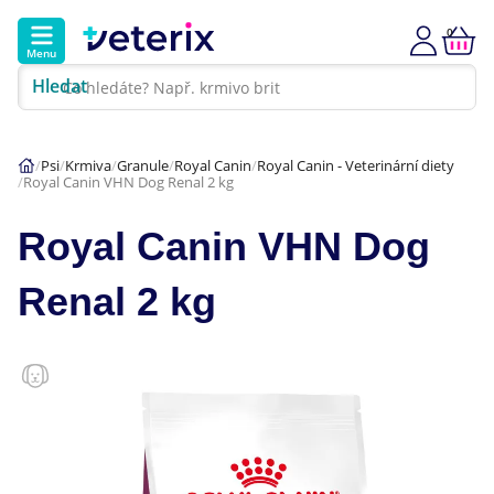
0
Menu
Hledat
Kontakt
Poradna
Klinika
Psi
Krmiva
Granule
Royal Canin
Royal Canin - Veterinární diety
Royal Canin VHN Dog Renal 2 kg
Hlavní kategorie
Royal Canin VHN Dog
Akce
Renal 2 kg
Psi
Kočky
Veterinární diety
Dárkové poukazy