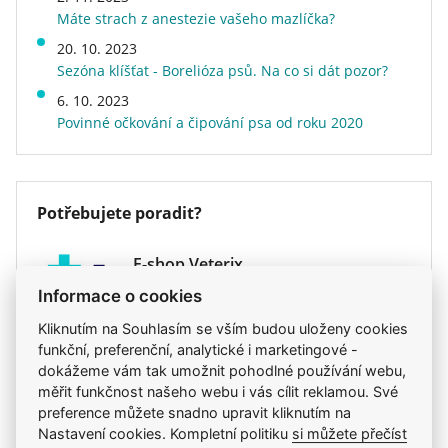
Stáří psa
dospělý, senior
Kontraindikace
Máte strach z anestezie vašeho mazlíčka?
30 kg
402 g
354 g
305 g
Příchuť (Protein)
mix více zdrojů, štěpená
20. 10. 2023
Růst, březost / laktace
bílkovina
35 kg
451 g
397 g
343 g
Sezóna klíšťat - Borelióza psů. Na co si dát pozor?
Zdraví a určení
onemocnění ledvin
6. 10. 2023
40 kg
499 g
439 g
379 g
Kvalita
superprémiové
Povinné očkování a čipování psa od roku 2020
Energetická hodnota
běžné
50 kg
589 g
519 g
448 g
Speciální vlastnosti
extrudované
60 kg
676 g
595 g
514 g
Hmotnost
2 kg
Potřebujete poradit?
Druh krmiva
granule
70 kg
759 g
668 g
579 g
Veterinární dieta
ano
80 kg
838 g
738 g
637 g
E-shop Veterix
Chcete objednat? Nevíte si rady s výběrem
Informace o cookies
krmiva?
Kliknutím na Souhlasím se vším budou uloženy cookies
funkční, preferenční, analytické i marketingové -
777 319 517
(Po–Pá, 8–15h)
dokážeme vám tak umožnit pohodlné používání webu,
eshop@veterix.cz
měřit funkčnost našeho webu i vás cílit reklamou. Své
preference můžete snadno upravit kliknutím na
Nastavení cookies. Kompletní politiku
si můžete přečíst