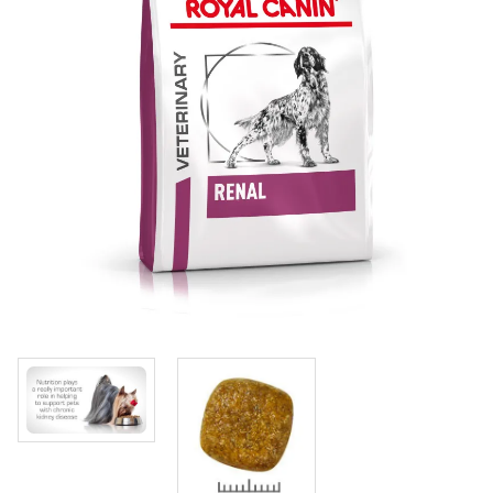
Klinika Veterix
777 319 516
(Po–Pá, 9–19h; So–Ne, 9–14h)
info@veterix.cz
E-shop Veterix
777 319 517
(Po–Pá, 8–15h)
eshop@veterix.cz