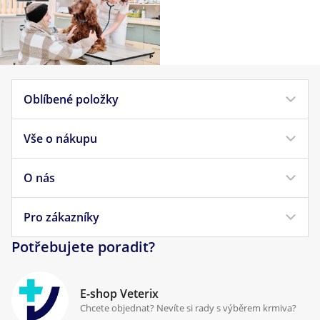
Oblíbené položky
Vše o nákupu
Krmivo pro psy
Krmivo pro kočky
O nás
Doprava a platba
Veterinární diety
Obchodní podmínky
Pro zákazníky
Náš příběh
Pamlsky pro psy
Reklamace a vrácení
Potřebujete poradit?
Kontakt
Antiparazitika
Zpracování osobních údajů
Klinika Prostějov
E-shop Veterix
Cookies a podmínky používání
Chcete objednat? Nevíte si rady s výběrem krmiva?