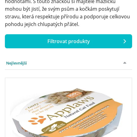
hodnotami. S touto značkou si majitelé mazlíčků
mohou být jistí, že svým psům a kočkám poskytují
stravu, která respektuje přírodu a podporuje celkovou
pohodu jejich chlupatých přátel.
Filtrovat produkty
Cena
Nejlevnější
Hmotnost
až
až