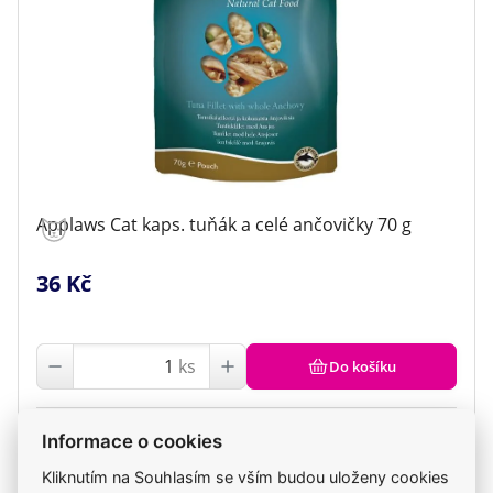
Applaws Cat kaps. tuňák a celé ančovičky 70 g
36 Kč
ks
Do košíku
Skladem
Informace o cookies
ve středu 12. 8. u vás, v úterý 11. 8. na klinice
Kliknutím na Souhlasím se vším budou uloženy cookies