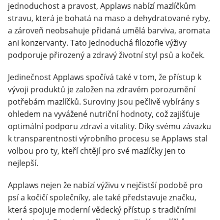
jednoduchost a pravost, Applaws nabízí mazlíčkům
stravu, která je bohatá na maso a dehydratované ryby,
Klinika Veterix
a zároveň neobsahuje přidaná umělá barviva, aromata
ani konzervanty. Tato jednoduchá filozofie výživy
777 319 516
(Po–Pá, 9–19h; So–Ne, 9–14h)
podporuje přirozený a zdravý životní styl psů a koček.
info@veterix.cz
Jedinečnost Applaws spočívá také v tom, že přístup k
E-shop Veterix
vývoji produktů je založen na zdravém porozumění
potřebám mazlíčků. Suroviny jsou pečlivě vybírány s
777 319 517
(Po–Pá, 8–15h)
ohledem na vyvážené nutriční hodnoty, což zajišťuje
optimální podporu zdraví a vitality. Díky svému závazku
eshop@veterix.cz
k transparentnosti výrobního procesu se Applaws stal
volbou pro ty, kteří chtějí pro své mazlíčky jen to
nejlepší.
Applaws nejen že nabízí výživu v nejčistší podobě pro
psí a kočičí společníky, ale také představuje značku,
která spojuje moderní vědecký přístup s tradičními