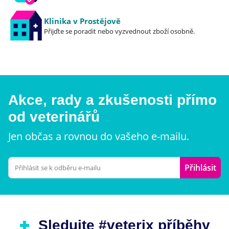
Klinika v Prostějově
Přijďte se poradit nebo vyzvednout zboží osobně.
Akce, rady a zkušenosti přímo
od veterinářů
Jen občas a rovnou do vašeho e-mailu.
Přihlásit
Sledujte #veterix příběhy