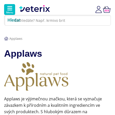
0
Menu
Hledat
Kontakt
Poradna
Klinika
Applaws
Hlavní kategorie
Applaws
Akce
Psi
Kočky
Veterinární diety
Applaws je výjimečnou značkou, která se vyznačuje
závazkem k přírodním a kvalitním ingrediencím ve
Dárkové poukazy
svých produktech. S hlubokým důrazem na