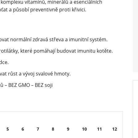
, komplexu vitamínů, minerálů a esenciálních
ťat a působí preventivně proti křivici.
at normální zdravá střeva a imunitní systém.
ilátky, které pomáhají budovat imunitu kotěte.
dce.
 růst a vývoj svalové hmoty.
tů – BEZ GMO – BEZ soji
5
6
7
8
9
10
11
12