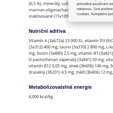
(0,5 %), minerály, sušený rakytník (0,3 %), su
pohodlné používání we
reklamou. Své prefere
mannan-oligosacharidy (0,02 %), juka schidig
cookies. Kompletní pol
inaktivované (15x109buněk/kg).
Nutriční aditiva
Vitamín A (3a672a) 23 000 IU, vitamín D3 (E67
(3a312) 400 mg, taurin (3a370) 2 800 mg, L-k
mg, biotin (3a880) 2,5 mg, vitamín B1 (3a821
D-pantothenan vápenatý (3a841) 50 mg, vitam
vitamín B12 0,05 mg, zinek (3b606) 140 mg, 
draselný (3b201) 4,5 mg, měď (3b406) 12 mg,
Metabolizovatelná energie
4,000 kcal/kg