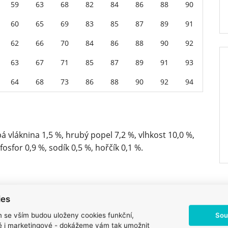
59
63
68
82
84
86
88
90
60
65
69
83
85
87
89
91
62
66
70
84
86
88
90
92
63
67
71
85
87
89
91
93
64
68
73
86
88
90
92
94
á vláknina 1,5 %, hrubý popel 7,2 %, vlhkost 10,0 %,
osfor 0,9 %, sodík 0,5 %, hořčík 0,1 %.
 maso (26 %), drůbeží tuk (chráněno tokoferoly, 12
ies
olej (3 %), hydrolyzovaná kuřecí játra (2 %), lněné
Sou
m se vším budou uloženy cookies funkční,
ké kvasnice (1 %), kolostrum (0,5 %), sušený heřmánek
ké i marketingové - dokážeme vám tak umožnit