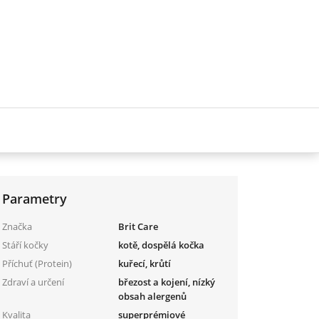
Parametry
Značka
Brit Care
Stáří kočky
kotě, dospělá kočka
Příchuť (Protein)
kuřecí, krůtí
Zdraví a určení
březost a kojení, nízký
obsah alergenů
Kvalita
superprémiové