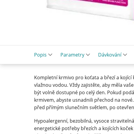
Popis
Parametry
Dávkování
Kompletní krmivo pro koťata a březí a kojíc
vlažnou vodou. Vždy zajistěte, aby měla vaš
být volně dostupné po celý den. Pokud podá
krmivem, abyste usnadnili přechod na nové.
před přímým slunečním světlem, po otevření
Hypoalergenní, bezobilná, vysoce straviteln
energetické potřeby březích a kojících koče