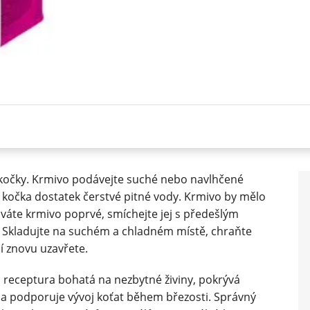
í kočky. Krmivo podávejte suché nebo navlhčené
e kočka dostatek čerstvé pitné vody. Krmivo by mělo
váte krmivo poprvé, smíchejte jej s předešlým
 Skladujte na suchém a chladném místě, chraňte
 znovu uzavřete.
á receptura bohatá na nezbytné živiny, pokrývá
k a podporuje vývoj koťat během březosti. Správný