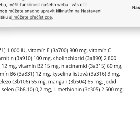
šené brusinky (0,2 %), frukto-oligosacharidy (0,025 %),
bu, měřit funkčnost našeho webu i vás cílit
Nas
nce můžete snadno upravit kliknutím na Nastavení
era (0,01%), Lactobacillus acidophilus HA – 122
itiku
si můžete přečíst zde
.
1) 1 000 IU, vitamín E (3a700) 800 mg, vitamín C
arnitin (3a910) 100 mg, cholinchlorid (3a890) 2 800
) 12 mg, vitamín B2 15 mg, niacinamid (3a315) 60 mg,
ín B6 (3a831) 12 mg, kyselina listová (3a316) 3 mg,
železo (3b106) 55 mg, mangan (3b504) 65 mg, jodid
 selen (3b8.10) 0,2 mg, L-methionin (3c305) 2 500 mg.