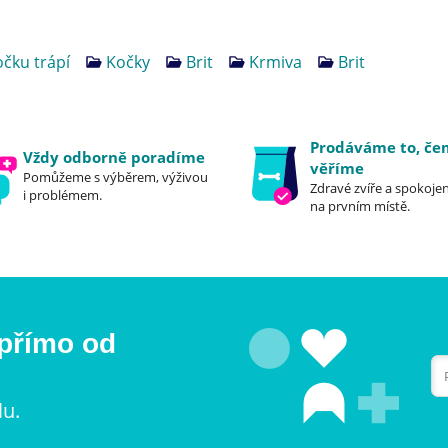
čku trápí
Kočky
Brit
Krmiva
Brit
Prodáváme to, č
Vždy odborně poradíme
věříme
Pomůžeme s výběrem, výživou
Zdravé zvíře a spokojen
i problémem.
na prvním místě.
 přímo od
lu.