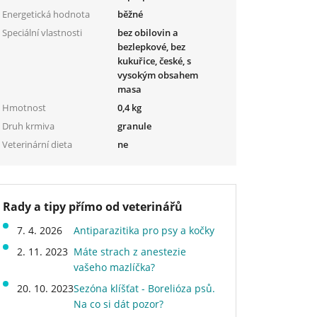
Energetická hodnota
běžné
Speciální vlastnosti
bez obilovin a
bezlepkové, bez
kukuřice, české, s
vysokým obsahem
masa
Hmotnost
0,4 kg
Druh krmiva
granule
Veterinární dieta
ne
Rady a tipy přímo od veterinářů
7. 4. 2026
Antiparazitika pro psy a kočky
2. 11. 2023
Máte strach z anestezie
vašeho mazlíčka?
20. 10. 2023
Sezóna klíšťat - Borelióza psů.
Na co si dát pozor?