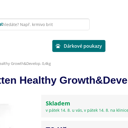
at
Veterinární diety
Dárkové poukazy
 Healthy Growth&Develop. 0,4kg
itten Healthy Growth&Deve
Skladem
v pátek 14. 8. u vás, v pátek 14. 8. na klinic