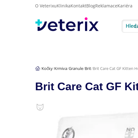
O Veterixu
Klinika
Kontakt
Blog
Reklamace
Kariéra
Hled
Akce
Psi
Kočky
Kočky
Krmiva
Granule
Brit
Brit Care Cat GF Kitten
Brit Care Cat GF K