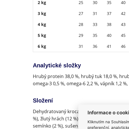
2 kg
25
30
35
40
3 kg
27
31
37
42
4 kg
28
33
38
43
5 kg
29
35
40
45
6 kg
31
36
41
46
Analytické složky
Hrubý protein 38,0 %, hrubý tuk 18,0 %, hrub
omega-3 0,5 %, omega-6 2,2 %, vápník 1,2 %, f
Složení
Dehydratovaný krocan (30 %), čerstvé kuřecí
Informace o cook
%), žlutý hrách (12 %), cizrna (8 %), lososový 
Kliknutím na Souhlasí
semínko (2 %), sušená jablka (2 %), pivovars
preferenční, analytic