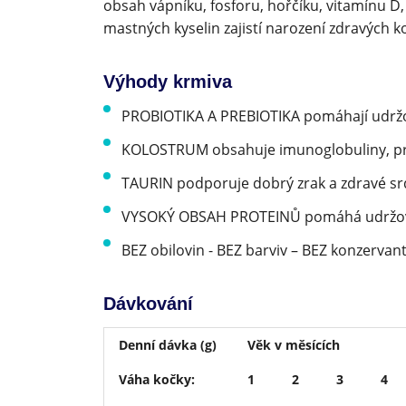
obsah vápníku, fosforu, hořčíku, vitamínu D
mastných kyselin zajistí narození zdravých ko
Výhody krmiva
PROBIOTIKA A PREBIOTIKA pomáhají udržov
KOLOSTRUM obsahuje imunoglobuliny, prot
TAURIN podporuje dobrý zrak a zdravé sr
VYSOKÝ OBSAH PROTEINŮ pomáhá udržovat
BEZ obilovin - BEZ barviv – BEZ konzervan
Dávkování
Denní dávka (g)
Věk v měsících
Váha kočky:
1
2
3
4