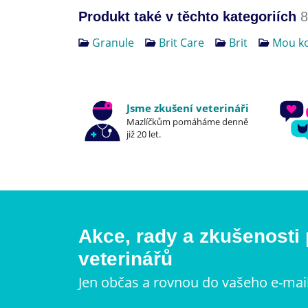
Produkt také v těchto kategoriích
8
Granule
Brit Care
Brit
Mou ko
Jsme zkušení veterináři
Mazlíčkům pomáháme denně
již 20 let.
Akce, rady a zkušenosti
veterinářů
Jen občas a rovnou do vašeho e-mai