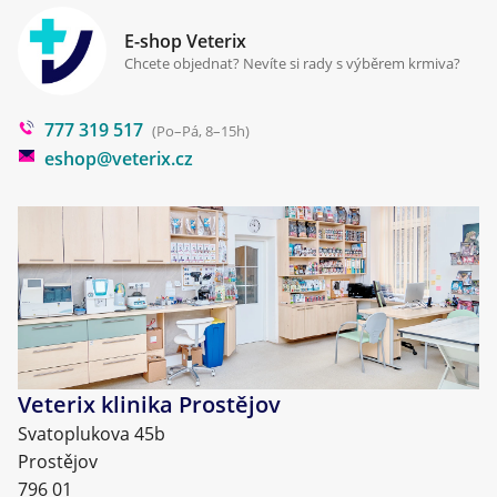
Zpracování osobních údajů
Klinika Prostějov
E-shop Veterix
Cookies a podmínky používání
Chcete objednat? Nevíte si rady s výběrem krmiva?
Poradna
777 319 517
Blog
(Po–Pá, 8–15h)
eshop@veterix.cz
Veterix klinika Prostějov
Svatoplukova 45b
Prostějov
796 01