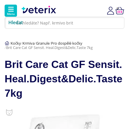
0
Menu
Hledat
Kontakt
Poradna
Klinika
Kočky
Krmiva
Granule
Pro dospělé kočky
Brit Care Cat GF Sensit. Heal.Digest&Delic.Taste 7kg
Hlavní kategorie
Brit Care Cat GF Sensit.
Akce
Heal.Digest&Delic.Taste
Psi
7kg
Kočky
Veterinární diety
Dárkové poukazy