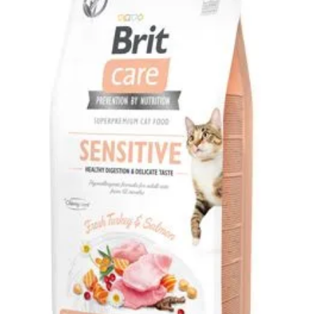
Klinika Veterix
777 319 516
(Po–Pá, 9–19h; So–Ne, 9–14h)
info@veterix.cz
E-shop Veterix
777 319 517
(Po–Pá, 8–15h)
eshop@veterix.cz