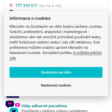
RAKYTNÍK ŘEŠETLÁKOVÝ přispívá ke zdraví
777 319 517
(Po–Pá, 8–15h)
ledvin a močových cest. Nízký obsah hořčíku a
eshop@veterix.cz
L-metioninu pomáhají udržet optimální pH moči
Informace o cookies
6,0–6,5.
Kliknutím na Souhlasím se vším budou uloženy cookies
BEZ obilovin - BEZ barviv – BEZ konzervantů –
funkční, preferenční, analytické i marketingové -
BEZ GMO – BEZ soji
dokážeme vám tak umožnit pohodlné používání webu,
Produkt také v těchto kategoriích
9
měřit funkčnost našeho webu i vás cílit reklamou. Své
preference můžete snadno upravit kliknutím na
Granule
Pro dospělé kočky
Brit Care
Nastavení cookies. Kompletní politiku
si můžete přečíst
Brit
Mou kočku trápí
Kočky
Brit
zde
.
Krmiva
Brit
Souhlasím se vším
Nastavení cookies
Jsme zkušení veterináři
Mazlíčkům pomáháme denně již 20 let.
Vždy odborně poradíme
Pomůžeme s výběrem, výživou i problémem.