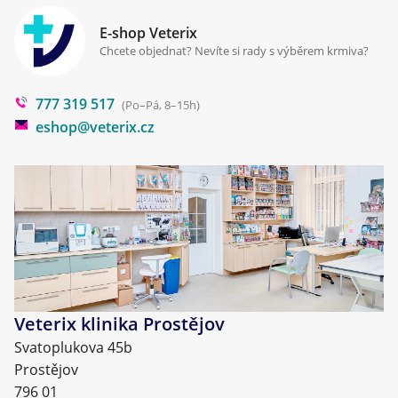
Zpracování osobních údajů
Klinika Prostějov
E-shop Veterix
Cookies a podmínky používání
Chcete objednat? Nevíte si rady s výběrem krmiva?
Poradna
777 319 517
Blog
(Po–Pá, 8–15h)
eshop@veterix.cz
Veterix klinika Prostějov
Svatoplukova 45b
Prostějov
796 01