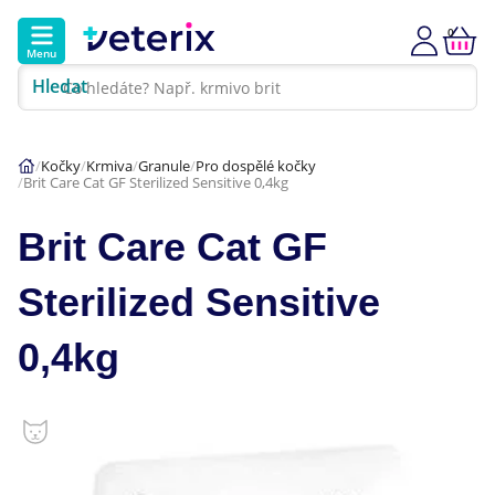
0
Menu
Hledat
Kontakt
Poradna
Klinika
Kočky
Krmiva
Granule
Pro dospělé kočky
Brit Care Cat GF Sterilized Sensitive 0,4kg
Hlavní kategorie
Brit Care Cat GF
Akce
Sterilized Sensitive
Psi
0,4kg
Kočky
Veterinární diety
Dárkové poukazy