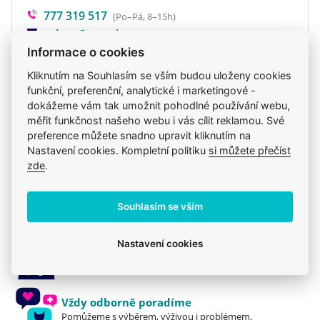
777 319 517
PROBIOTIKA A PREBIOTIKA pomáhají udržovat
(Po–Pá, 8–15h)
eshop@veterix.cz
normální zdravá střeva a imunitní systém.
Informace o cookies
BEZ obilovin - BEZ barviv – BEZ konzervantů –
Kliknutím na Souhlasím se vším budou uloženy cookies
BEZ GMO – BEZ soji
funkční, preferenční, analytické i marketingové -
dokážeme vám tak umožnit pohodlné používání webu,
Krmivo podávejte suché nebo navlhčené vlažnou
Produkt také v těchto kategoriích
9
měřit funkčnost našeho webu i vás cílit reklamou. Své
vodou. Vždy zajistěte, aby měla vaše kočka
preference můžete snadno upravit kliknutím na
Granule
Pro dospělé kočky
Brit Care
dostatek čerstvé pitné vody. Krmivo by mělo být
Nastavení cookies. Kompletní politiku
si můžete přečíst
Brit
Mou kočku trápí
Kočky
Brit
volně dostupné po celý den. Pokud podáváte
zde
.
Krmiva
Brit
krmivo poprvé, smíchejte jej s předešlým krmivem,
abyste usnadnili přechod na nové. Skladujte na
Souhlasím se vším
suchém a chladném místě, chraňte před přímým
slunečním světlem, po otevření znovu uzavřete.
Nastavení cookies
Jsme zkušení veterináři
Mazlíčkům pomáháme denně již 20 let.
Vždy odborně poradíme
Pomůžeme s výběrem, výživou i problémem.