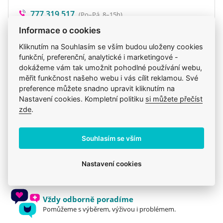
stopových prvků nezbytných pro celkové zdraví,
777 319 517
(Po–Pá, 8–15h)
zejména trávení a pružnost a pevnost kostí. Je
eshop@veterix.cz
bohatá na vitamíny, organicky vázané
Informace o cookies
makroelementy a mikroelementy, které poskytují
Kliknutím na Souhlasím se vším budou uloženy cookies
optimální úroveň minerálů pro zdravý růst štěňat.
funkční, preferenční, analytické i marketingové -
dokážeme vám tak umožnit pohodlné používání webu,
ŠUNKA
měřit funkčnost našeho webu i vás cílit reklamou. Své
Produkt také v těchto kategoriích
5
preference můžete snadno upravit kliknutím na
Hypoalergenní zdroj snadno stravitelného
Krmiva
Brit Care
Mého psa trápí
Nastavení cookies. Kompletní politiku
si můžete přečíst
zde
.
proteinu s vynikající chutí.
Pamlsky
Brit
Souhlasím se vším
Jsme zkušení veterináři
Nastavení cookies
Mazlíčkům pomáháme denně již 20 let.
Vždy odborně poradíme
Pomůžeme s výběrem, výživou i problémem.