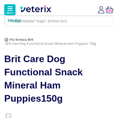
0
Menu
Hledat
Kontakt
Poradna
Klinika
Psi
Krmiva
Brit
Brit Care Dog Functional Snack Mineral Ham Puppies 150g
Hlavní kategorie
Brit Care Dog
Akce
Functional Snack
Psi
Mineral Ham
Kočky
Puppies150g
Veterinární diety
Dárkové poukazy