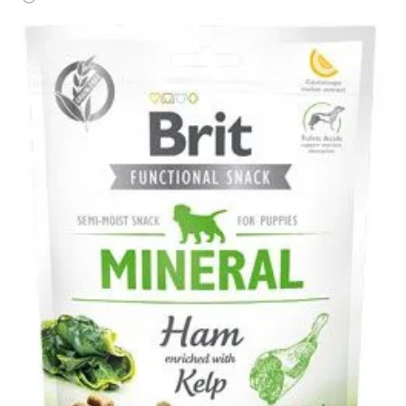
Klinika Veterix
777 319 516
(Po–Pá, 9–19h; So–Ne, 9–14h)
info@veterix.cz
E-shop Veterix
777 319 517
(Po–Pá, 8–15h)
eshop@veterix.cz