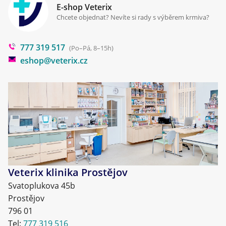
Klinika Prostějov
E-shop Veterix
Cookies a podmínky používání
Chcete objednat? Nevíte si rady s výběrem krmiva?
Poradna
777 319 517
Blog
(Po–Pá, 8–15h)
eshop@veterix.cz
Veterix klinika Prostějov
Svatoplukova 45b
Prostějov
796 01
Tel:
777 319 516