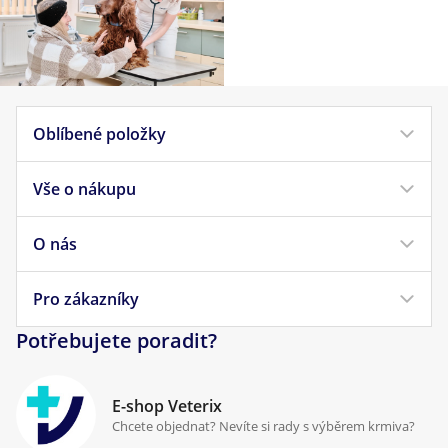
Oblíbené položky
Vše o nákupu
Krmivo pro psy
Krmivo pro kočky
O nás
Doprava a platba
Veterinární diety
Obchodní podmínky
Pro zákazníky
Náš příběh
Pamlsky pro psy
Reklamace a vrácení
Potřebujete poradit?
Kontakt
Antiparazitika
Zpracování osobních údajů
Klinika Prostějov
E-shop Veterix
Cookies a podmínky používání
Chcete objednat? Nevíte si rady s výběrem krmiva?
Poradna