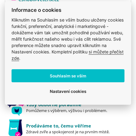
Informace o cookies
Kliknutím na Souhlasím se vším budou uloženy cookies
funkční, preferenční, analytické i marketingové -
Produkt také v těchto kategoriích
6
dokážeme vám tak umožnit pohodlné používání webu,
měřit funkčnost našeho webu i vás cílit reklamou. Své
Brit
Krmiva
Mého psa trápí
Pro dospělé
preference můžete snadno upravit kliknutím na
Konzervy a kapsičky
Brit
Nastavení cookies. Kompletní politiku
si můžete přečíst
zde
.
Souhlasím se vším
Jsme zkušení veterináři
Mazlíčkům pomáháme denně již 20 let.
Nastavení cookies
Vždy odborně poradíme
Pomůžeme s výběrem, výživou i problémem.
Prodáváme to, čemu věříme
Zdravé zvíře a spokojenost je na prvním místě.