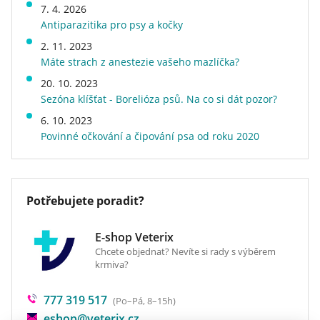
doplnit tekutiny
7. 4. 2026
Velikost psa v dospělosti
velký (26 - 45 kg)
Antiparazitika pro psy a kočky
BEZ OBILOVIN – BEZ SOJI – BEZ GMO
Stáří psa
dospělý
2. 11. 2023
Příchuť (Protein)
kuřecí, rybí
Máte strach z anestezie vašeho mazlíčka?
Kvalita
superprémiové
20. 10. 2023
Energetická hodnota
běžné
Sezóna klíšťat - Borelióza psů. Na co si dát pozor?
Speciální vlastnosti
bez kukuřice, bez obilovin a
bezlepkové, české, měkké, s
6. 10. 2023
vysokým obsahem masa
Povinné očkování a čipování psa od roku 2020
Hmotnost
0,8 kg
Druh krmiva
konzervy a vaničky a
kapsičky
Potřebujete poradit?
Veterinární dieta
ne
E-shop Veterix
Chcete objednat? Nevíte si rady s výběrem
krmiva?
777 319 517
(Po–Pá, 8–15h)
eshop@veterix.cz