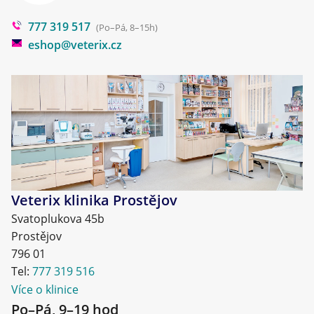
777 319 517
Blog
(Po–Pá, 8–15h)
eshop@veterix.cz
Veterix klinika Prostějov
Svatoplukova 45b
Prostějov
796 01
Tel:
777 319 516
Více o klinice
Po–Pá, 9–19 hod