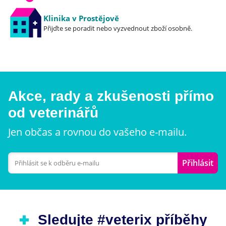
Klinika v Prostějově
Přijďte se poradit nebo vyzvednout zboží osobně.
Akce, rady a zkušenosti přímo
od veterinářů
Jen občas a rovnou do vašeho e-mailu.
Přihlásit
Sledujte #veterix příběhy