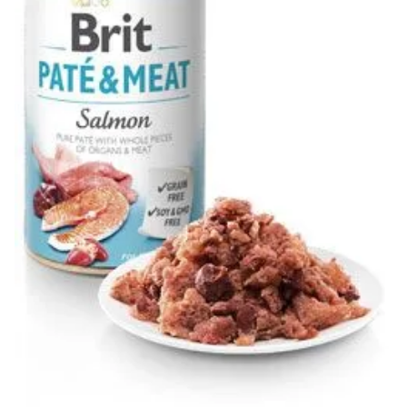
Klinika Veterix
777 319 516
(Po–Pá, 9–19h; So–Ne, 9–14h)
info@veterix.cz
E-shop Veterix
777 319 517
(Po–Pá, 8–15h)
eshop@veterix.cz