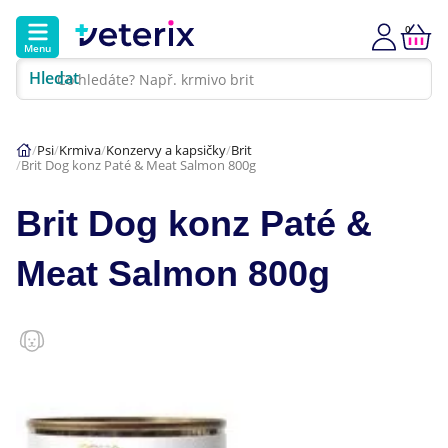
0
Menu
Hledat
Kontakt
Poradna
Klinika
Psi
Krmiva
Konzervy a kapsičky
Brit
Brit Dog konz Paté & Meat Salmon 800g
Hlavní kategorie
Brit Dog konz Paté &
Akce
Meat Salmon 800g
Psi
Kočky
Veterinární diety
Dárkové poukazy