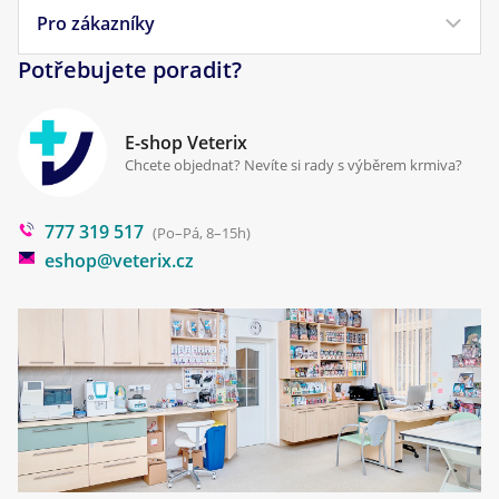
Veterinární diety
Obchodní podmínky
Pro zákazníky
Náš příběh
Pamlsky pro psy
Reklamace a vrácení
Potřebujete poradit?
Kontakt
Antiparazitika
Zpracování osobních údajů
Klinika Prostějov
E-shop Veterix
Cookies a podmínky používání
Chcete objednat? Nevíte si rady s výběrem krmiva?
Poradna
777 319 517
Blog
(Po–Pá, 8–15h)
eshop@veterix.cz