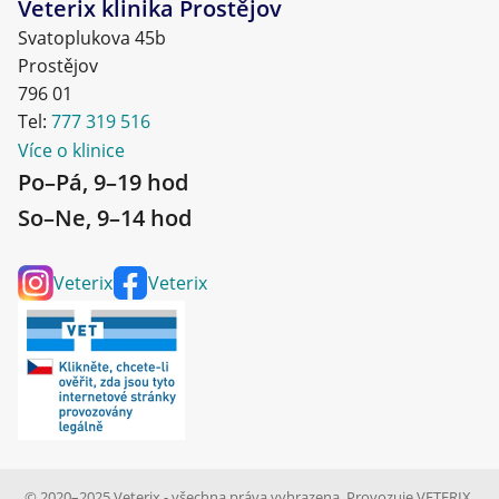
Veterix klinika Prostějov
Svatoplukova 45b
Prostějov
796 01
Tel:
777 319 516
Více o klinice
Po–Pá, 9–19 hod
So–Ne, 9–14 hod
Veterix
Veterix
© 2020–2025 Veterix - všechna práva vyhrazena. Provozuje VETERIX,