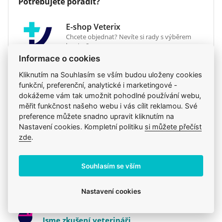
Potřebujete poradit?
Veterinární dieta
ne
E-shop Veterix
Chcete objednat? Nevíte si rady s výběrem
krmiva?
Informace o cookies
777 319 517
(Po–Pá, 8–15h)
Kliknutím na Souhlasím se vším budou uloženy cookies
eshop@veterix.cz
funkční, preferenční, analytické i marketingové -
dokážeme vám tak umožnit pohodlné používání webu,
měřit funkčnost našeho webu i vás cílit reklamou. Své
preference můžete snadno upravit kliknutím na
Nastavení cookies. Kompletní politiku
si můžete přečíst
Produkt také v těchto kategoriích
7
zde
.
Brit
Krmiva
Mého psa trápí
Pro dospělé
Souhlasím se vším
Konzervy a kapsičky
Holistické
Brit
Nastavení cookies
Jsme zkušení veterináři