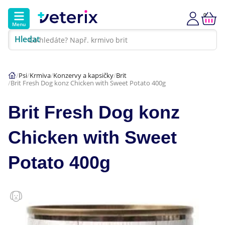
0
Menu
Hledat
Kontakt
Poradna
Klinika
Psi
Krmiva
Konzervy a kapsičky
Brit
Brit Fresh Dog konz Chicken with Sweet Potato 400g
Hlavní kategorie
Brit Fresh Dog konz
Akce
Chicken with Sweet
Psi
Potato 400g
Kočky
Veterinární diety
Dárkové poukazy