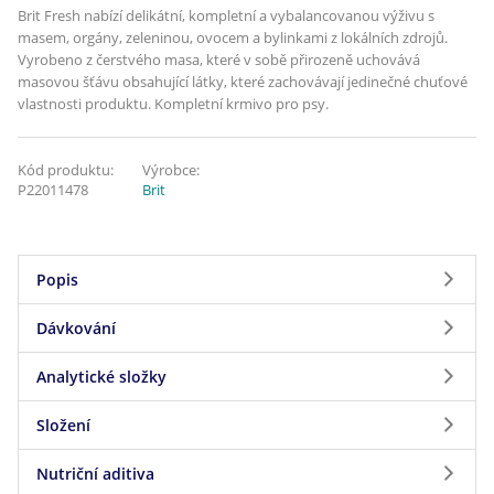
Brit Fresh nabízí delikátní, kompletní a vybalancovanou výživu s
masem, orgány, zeleninou, ovocem a bylinkami z lokálních zdrojů.
Vyrobeno z čerstvého masa, které v sobě přirozeně uchovává
masovou šťávu obsahující látky, které zachovávají jedinečné chuťové
vlastnosti produktu. Kompletní krmivo pro psy.
Kód produktu:
Výrobce:
P22011478
Brit
Popis
Dávkování
Brit Fresh nabízí delikátní, kompletní a
vybalancovanou výživu s masem, orgány,
Analytické složky
Dávkování
zeleninou, ovocem a bylinkami z lokálních zdrojů.
Vyrobeno z čerstvého masa, které v sobě
Složení
Analytické složky
Váha psa
Malá
Střední
Velká
přirozeně uchovává masovou šťávu obsahující
(1-10
(10-30
(30-60
látky, které zachovávají jedinečné chuťové
Nutriční aditiva
Hrubý protein 8%, obsah tuku 6,5%, hrubý popel
Složení
kg)
kg)
kg)