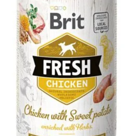
Klinika Veterix
777 319 516
(Po–Pá, 9–19h; So–Ne, 9–14h)
info@veterix.cz
E-shop Veterix
777 319 517
(Po–Pá, 8–15h)
eshop@veterix.cz