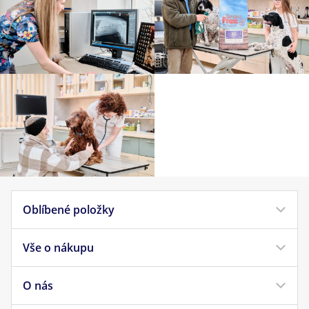
Oblíbené položky
Vše o nákupu
Krmivo pro psy
Krmivo pro kočky
O nás
Doprava a platba