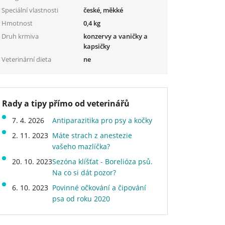
Speciální vlastnosti
české, měkké
Hmotnost
0,4 kg
Druh krmiva
konzervy a vaničky a
kapsičky
Veterinární dieta
ne
Rady a tipy přímo od veterinářů
7. 4. 2026
Antiparazitika pro psy a kočky
2. 11. 2023
Máte strach z anestezie
vašeho mazlíčka?
20. 10. 2023
Sezóna klíšťat - Borelióza psů.
Na co si dát pozor?
6. 10. 2023
Povinné očkování a čipování
psa od roku 2020