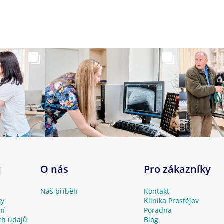
u
O nás
Pro zákazníky
Náš příběh
Kontakt
ky
Klinika Prostějov
ní
Poradna
ch údajů
Blog