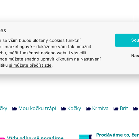
ies
Sou
m se vším budou uloženy cookies funkční,
ké i marketingové - dokážeme vám tak umožnit
bu, měřit funkčnost našeho webu i vás cílit
Nas
nce můžete snadno upravit kliknutím na Nastavení
itiku
si můžete přečíst zde
.
čky
Mou kočku trápí
Kočky
Krmiva
Brit
Prodáváme to, č
Vždy odborně poradíme