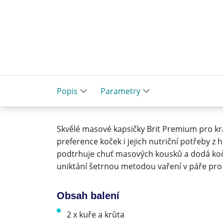
Popis
Parametry
Skvělé masové kapsičky Brit Premium pro krá
preference koček i jejich nutriční potřeby z hl
podtrhuje chuť masových kousků a dodá koč
uniktání šetrnou metodou vaření v páře pro 
Obsah balení
2 x kuře a krůta