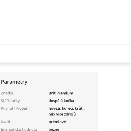
Parametry
Značka
Brit Premium
Stáří kočky
dospělá kočka
Příchuť (Protein)
hovězí, kuřecí, krůtí,
mix více zdrojů
Kvalita
prémiové
Energetická hodnota
běžné