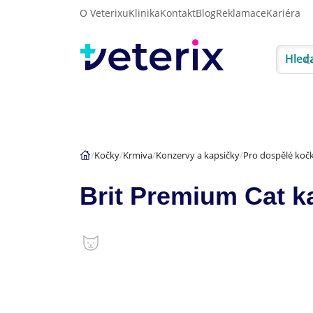
O Veterixu
Klinika
Kontakt
Blog
Reklamace
Kariéra
Hled
Akce
Psi
Kočky
Kočky
Krmiva
Konzervy a kapsičky
Pro dospělé koč
Brit Premium Cat k