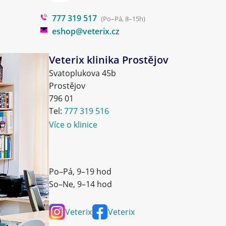
777 319 517
(Po–Pá, 8–15h)
eshop@veterix.cz
Veterix klinika Prostějov
Svatoplukova 45b
Prostějov
796 01
Tel:
777 319 516
Více o klinice
Po–Pá, 9–19 hod
So–Ne, 9–14 hod
Veterix
Veterix