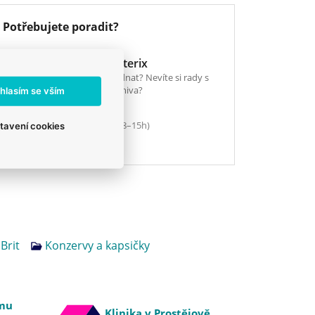
Potřebujete poradit?
E-shop Veterix
Chcete objednat? Nevíte si rady s
výběrem krmiva?
hlasím se vším
777 319 517
(Po–Pá, 8–15h)
tavení cookies
eshop@veterix.cz
Brit
Konzervy a kapsičky
emu
Klinika v Prostějově