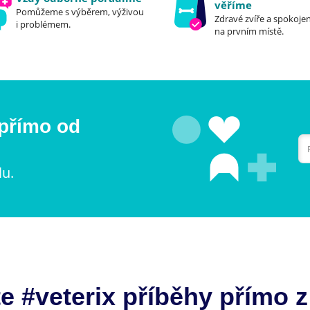
věříme
Pomůžeme s výběrem, výživou
Zdravé zvíře a spokojen
i problémem.
na prvním místě.
 přímo od
lu.
e #veterix příběhy přímo z