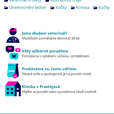
Veterinární diety
Mou kočku trápí
Chaluhy (
Ascophyllum nodosum
) – přírodní zdroj
Onemocnění ledvin
Kočky
Krmiva
Kočky
I
/ K + aminokyselin, zdroj prebiotické vlákniny
2
pro vyváženou střevní mikrofloru
Chitosan – vázání fosforu, podpora funkce
Jsme zkušení veterináři
ledvin
Mazlíčkům pomáháme denně již 20 let.
MOS / FOS / β-glukany – prebiotika pro
optimální střevní mikroflóru
Vždy odborně poradíme
Pomůžeme s výběrem, výživou i problémem.
Rakytník řešetlákový – antioxidační vlastnosti,
podpora imunity
Prodáváme to, čemu věříme
Zdravé zvíře a spokojenost je na prvním místě.
Složení:
Klinika v Prostějově
vejce (26%), žlutý hrách (25%), hydrolyzovaná
Přijďte se poradit nebo vyzvednout zboží osobně.
bílkovina z lososa (10%), hydrolyzovaná bílkovina z
kuřecího masa (8%), kuřecí tuk (8%), pohanka,
jablečná dřeň, lososový olej (2%), hydrolyzovaná