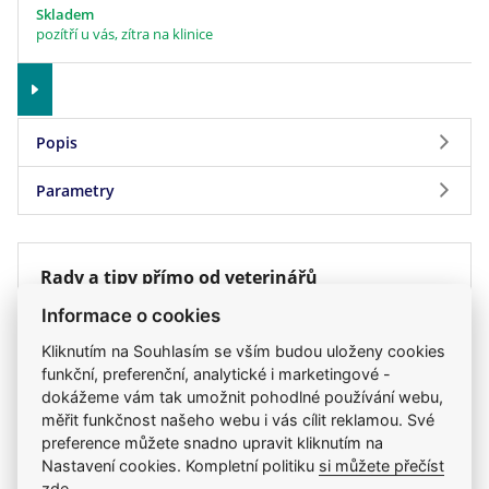
Skladem
pozítří u vás, zítra na klinice
Popis
Parametry
Brit VD Cat Grain free Renal
Eggs & Pea (Vejce a hrášek)
Parametry
Rady a tipy přímo od veterinářů
Kompletní dietní krmivo pro kočky - podpora
Značka
Brit Veterinární Diety
funkce ledvin v případě chronické ledvinové
7. 4. 2026
Informace o cookies
Stáří kočky
dospělá kočka, starší kočka
nedostatečnosti
Antiparazitika pro psy a kočky
Příchuť (Protein)
rybí, vejce
Kliknutím na Souhlasím se vším budou uloženy cookies
2. 11. 2023
Zdraví a určení
onemocnění ledvin
funkční, preferenční, analytické i marketingové -
Indikace:
Máte strach z anestezie vašeho mazlíčka?
dokážeme vám tak umožnit pohodlné používání webu,
Kvalita
superprémiové
Chronická ledvinová nedostatečnost
měřit funkčnost našeho webu i vás cílit reklamou. Své
20. 10. 2023
Energetická hodnota
běžné
preference můžete snadno upravit kliknutím na
Sezóna klíšťat - Borelióza psů. Na co si dát pozor?
Speciální vlastnosti
extrudované
Nastavení cookies. Kompletní politiku
si můžete přečíst
6. 10. 2023
Hmotnost
2 kg
zde
.