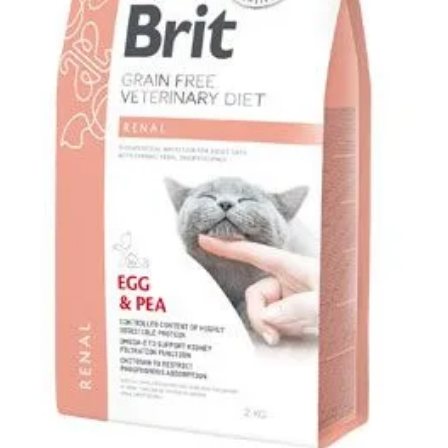
Klinika Veterix
777 319 516
(Po–Pá, 9–19h; So–Ne, 9–14h)
info@veterix.cz
E-shop Veterix
777 319 517
(Po–Pá, 8–15h)
eshop@veterix.cz