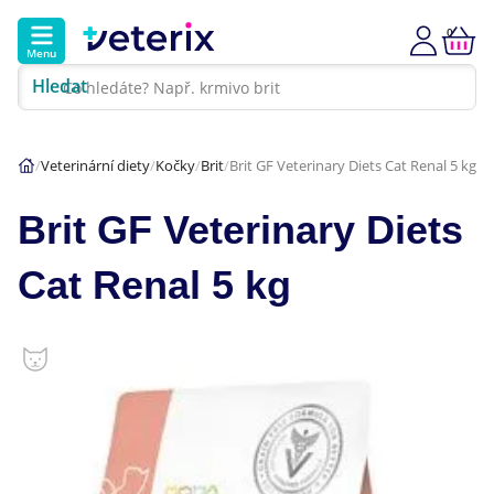
0
Menu
Hledat
Kontakt
Poradna
Klinika
Veterinární diety
Kočky
Brit
Brit GF Veterinary Diets Cat Renal 5 kg
Hlavní kategorie
Brit GF Veterinary Diets
Akce
Cat Renal 5 kg
Psi
Kočky
Veterinární diety
Dárkové poukazy