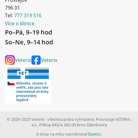
796 01
Tel:
777 319 516
Více o klinice
Po–Pá, 9–19 hod
So–Ne, 9–14 hod
Veterix
Veterix
© 2020–2025 Veterix - všechna práva vyhrazena. Provozuje VETERIX,
a.s., Příkop 843/4, 602 00 Brno Zábrdovice
E-shop na míru naordinoval
Elasticr
.