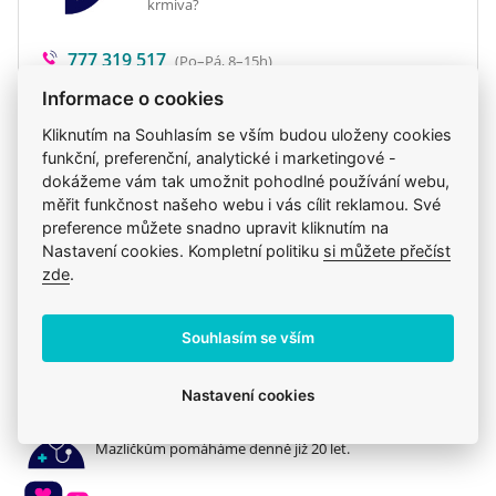
krmiva?
Březí a kojící kočky
777 319 517
(Po–Pá, 8–15h)
Přínosy
eshop@veterix.cz
Informace o cookies
Kliknutím na Souhlasím se vším budou uloženy cookies
Chutná vejce / hydrolyzovaná bílkovina z
funkční, preferenční, analytické i marketingové -
kuřecího masa – zdroj vysoce stravitelných
dokážeme vám tak umožnit pohodlné používání webu,
bílkovin
měřit funkčnost našeho webu i vás cílit reklamou. Své
Produkt také v těchto kategoriích
9
preference můžete snadno upravit kliknutím na
Vyšší obsah tuku 19% – vyšší obsah energie
Veterinární diety
Granule
Brit
Nastavení cookies. Kompletní politiku
si můžete přečíst
4,000 kcal/kg
zde
.
Veterinární diety
Mou kočku trápí
Citronan draselný 8,000 mg / arginin 6,500 mg
Onemocnění ledvin
Kočky
Krmiva
Kočky
Souhlasím se vším
Nízký obsah bílkovin 23% / nízký obsah fosforu
Žlutý hrách / pohanka – bez lepku, vysoká
Nastavení cookies
stravitelnost
Jsme zkušení veterináři
Mazlíčkům pomáháme denně již 20 let.
Chaluhy (
Ascophyllum nodosum
) – přírodní zdroj
I
/ K + aminokyselin, zdroj prebiotické vlákniny
2