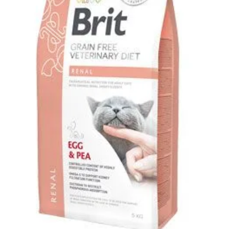
Klinika Veterix
777 319 516
(Po–Pá, 9–19h; So–Ne, 9–14h)
info@veterix.cz
E-shop Veterix
777 319 517
(Po–Pá, 8–15h)
eshop@veterix.cz