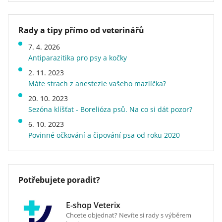
Veterinary Diets Cat Renal 5
Parametry
Rady a tipy přímo od veterinářů
kg
Značka
Brit Veterinární Diety
7. 4. 2026
Stáří kočky
dospělá kočka, starší kočka
Antiparazitika pro psy a kočky
Příchuť (Protein)
Brit VD Cat Grain free Renal
rybí, vejce
2. 11. 2023
Eggs & Pea (Vejce a hrášek)
Zdraví a určení
onemocnění ledvin
Máte strach z anestezie vašeho mazlíčka?
Kvalita
superprémiové
Kompletní dietní krmivo pro kočky - podpora
20. 10. 2023
Energetická hodnota
běžné
Sezóna klíšťat - Borelióza psů. Na co si dát pozor?
funkce ledvin v případě chronické ledvinové
Speciální vlastnosti
bez obilovin a bezlepkové,
bez kukuřice, extrudované
nedostatečnosti
6. 10. 2023
Povinné očkování a čipování psa od roku 2020
Hmotnost
5 kg
Indikace:
Druh krmiva
granule
Chronická ledvinová nedostatečnost
Veterinární dieta
ano
Potřebujete poradit?
Kontraindikace:
E-shop Veterix
Koťata
Chcete objednat? Nevíte si rady s výběrem