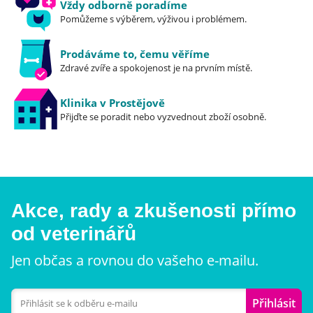
Vždy odborně poradíme
pro vyváženou střevní mikrofloru
Pomůžeme s výběrem, výživou i problémem.
Chitosan – vázání fosforu, podpora funkce
Prodáváme to, čemu věříme
ledvin
Zdravé zvíře a spokojenost je na prvním místě.
MOS / FOS / β-glukany – prebiotika pro
optimální střevní mikroflóru
Klinika v Prostějově
Přijďte se poradit nebo vyzvednout zboží osobně.
Rakytník řešetlákový – antioxidační vlastnosti,
podpora imunity
Složení:
vejce (26%), žlutý hrách (25%), hydrolyzovaná
Akce, rady a zkušenosti přímo
bílkovina z lososa (10%), hydrolyzovaná bílkovina z
od veterinářů
kuřecího masa (8%), kuřecí tuk (8%), pohanka,
Jen občas a rovnou do vašeho e-mailu.
jablečná dřeň, lososový olej (2%), hydrolyzovaná
kuřecí játra (2%), vaječné skořápky (zdroj vápníku),
minerály, pivovarské kvasnice, citronan draselný
Přihlásit
(0.8%), lusky a semena jitrocele indického (0.5%),