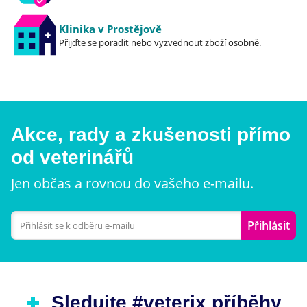
Klinika v Prostějově
Přijďte se poradit nebo vyzvednout zboží osobně.
Akce, rady a zkušenosti přímo
od veterinářů
Jen občas a rovnou do vašeho e-mailu.
Přihlásit
Sledujte #veterix příběhy