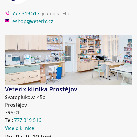
Poradna
777 319 517
Blog
(Po–Pá, 8–15h)
eshop@veterix.cz
Veterix klinika Prostějov
Svatoplukova 45b
Prostějov
796 01
Tel:
777 319 516
Více o klinice
Po–Pá, 9–19 hod