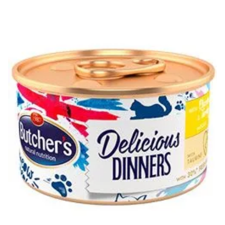
Klinika Veterix
777 319 516
(Po–Pá, 9–19h; So–Ne, 9–14h)
info@veterix.cz
E-shop Veterix
777 319 517
(Po–Pá, 8–15h)
eshop@veterix.cz