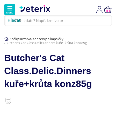
0
Menu
Hledat
Kontakt
Poradna
Klinika
Kočky
Krmiva
Konzervy a kapsičky
Butcher's Cat Class.Delic.Dinners kuře+krůta konz85g
Hlavní kategorie
Butcher's Cat
Akce
Class.Delic.Dinners
Psi
kuře+krůta konz85g
Kočky
Veterinární diety
Dárkové poukazy