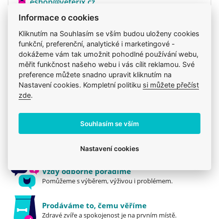
eshop@veterix.cz
Informace o cookies
Kliknutím na Souhlasím se vším budou uloženy cookies
funkční, preferenční, analytické i marketingové -
Produkt také v těchto kategoriích
4
dokážeme vám tak umožnit pohodlné používání webu,
měřit funkčnost našeho webu i vás cílit reklamou. Své
Mou kočku trápí
Kočky
Krmiva
preference můžete snadno upravit kliknutím na
Nastavení cookies. Kompletní politiku
si můžete přečíst
Konzervy a kapsičky
zde
.
Souhlasím se vším
Jsme zkušení veterináři
Mazlíčkům pomáháme denně již 20 let.
Nastavení cookies
Vždy odborně poradíme
Pomůžeme s výběrem, výživou i problémem.
Prodáváme to, čemu věříme
Zdravé zvíře a spokojenost je na prvním místě.