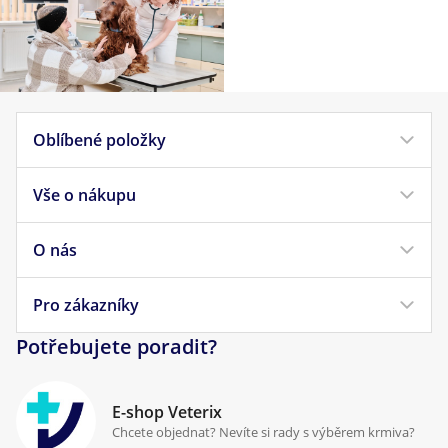
Oblíbené položky
Vše o nákupu
Krmivo pro psy
Krmivo pro kočky
O nás
Doprava a platba
Veterinární diety
Obchodní podmínky
Pro zákazníky
Náš příběh
Pamlsky pro psy
Reklamace a vrácení
Potřebujete poradit?
Kontakt
Antiparazitika
Zpracování osobních údajů
Klinika Prostějov
E-shop Veterix
Cookies a podmínky používání
Chcete objednat? Nevíte si rady s výběrem krmiva?