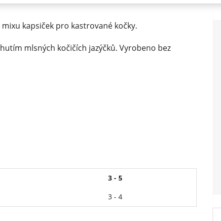
 mixu kapsiček pro kastrované kočky.
utím mlsných kočičích jazýčků. Vyrobeno bez
3 - 5
3 - 4