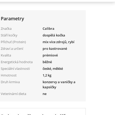
Parametry
Značka
Calibra
Stáří kočky
dospělá kočka
Příchuť (Protein)
mix více zdrojů, rybí
Zdraví a určení
pro kastrované
Kvalita
prémiové
Energetická hodnota
běžné
Speciální vlastnosti
české, měkké
Hmotnost
1,2 kg
Druh krmiva
konzervy a vaničky a
kapsičky
Veterinární dieta
ne