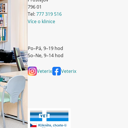
796 01
Tel:
777 319 516
Více o klinice
Po–Pá, 9–19 hod
So–Ne, 9–14 hod
Veterix
Veterix