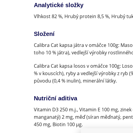
Analytické složky
Vlhkost 82 %, Hrubý protein 8,5 %, Hrubý tuk
Složení
Calibra Cat kapsa játra v omáčce 100g: Maso
toho 10 % játra), vedlejší výrobky rostlinného
Calibra Cat kapsa losos v omáčce 100g: Los
% v kouscích), ryby a vedlejší výrobky z ryb (
původu (0,4 % inulin), minerální látky.
Nutriční aditiva
Vitamin D3 250 m.j., Vitamin E 100 mg, zine
manganatý) 2 mg, měď (síran měďnatý, pentah
450 mg, Biotin 100 µg.