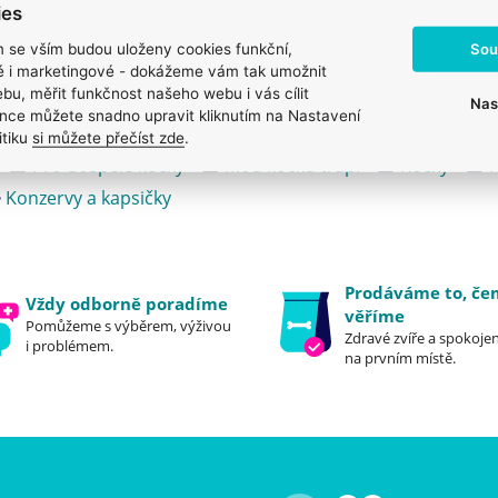
ies
Sou
m se vším budou uloženy cookies funkční,
ké i marketingové - dokážeme vám tak umožnit
bu, měřit funkčnost našeho webu i vás cílit
Nas
nce můžete snadno upravit kliknutím na Nastavení
itiku
si můžete přečíst zde
.
Pro dospělé kočky
Mou kočku trápí
Kočky
Konzervy a kapsičky
Prodáváme to, č
Vždy odborně poradíme
věříme
Pomůžeme s výběrem, výživou
Zdravé zvíře a spokojen
i problémem.
na prvním místě.