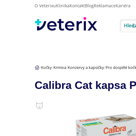
O Veterixu
Klinika
Kontakt
Blog
Reklamace
Kariéra
Hled
Akce
Psi
Kočky
Kočky
Krmiva
Konzervy a kapsičky
Pro dospělé koč
Calibra Cat kapsa 