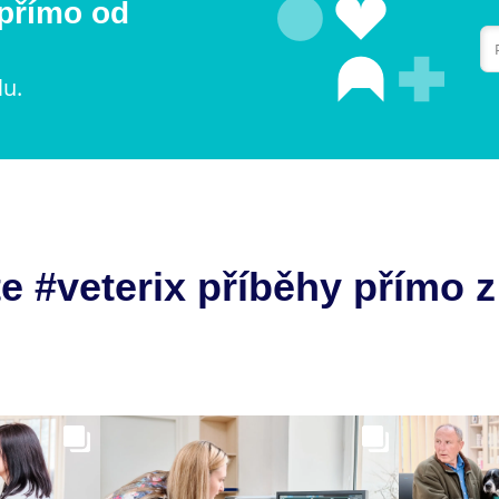
 přímo od
lu.
e #veterix příběhy přímo z