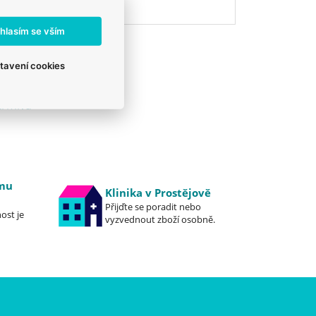
eshop@veterix.cz
hlasím se vším
tavení cookies
Krmiva
emu
Klinika v Prostějově
Přijďte se poradit nebo
ost je
vyzvednout zboží osobně.