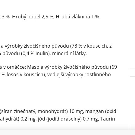
 3 %, Hrubý popel 2,5 %, Hrubá vláknina 1 %.
 a výrobky živočišného původu (78 % v kouscích, z
 původu (0,4 % inulin), minerální látky.
os v omáčce: Maso a výrobky živočišného původu (69
9 % losos v kouscích), vedlejší výrobky rostlinného
k (síran zinečnatý, monohydrát) 10 mg, mangan (oxid
ydrát) 0,2 mg, jód (jodid draselný) 0,7 mg, Taurin