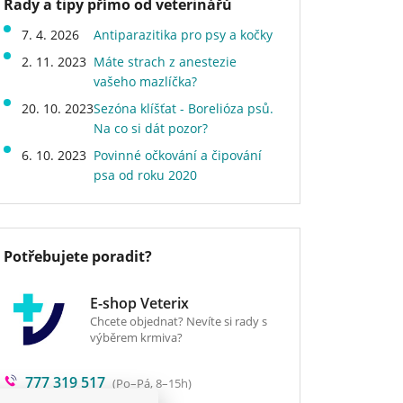
Rady a tipy přímo od veterinářů
7. 4. 2026
Antiparazitika pro psy a kočky
2. 11. 2023
Máte strach z anestezie
vašeho mazlíčka?
20. 10. 2023
Sezóna klíšťat - Borelióza psů.
Na co si dát pozor?
6. 10. 2023
Povinné očkování a čipování
psa od roku 2020
Potřebujete poradit?
E-shop Veterix
Chcete objednat? Nevíte si rady s
výběrem krmiva?
777 319 517
(Po–Pá, 8–15h)