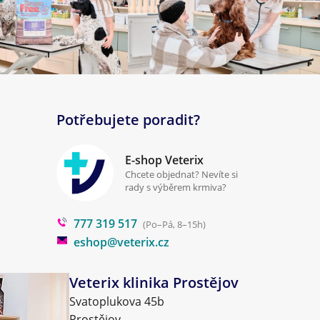
Potřebujete poradit?
E-shop Veterix
Chcete objednat? Nevíte si
rady s výběrem krmiva?
777 319 517
(Po–Pá, 8–15h)
eshop@veterix.cz
Veterix klinika Prostějov
Svatoplukova 45b
Prostějov