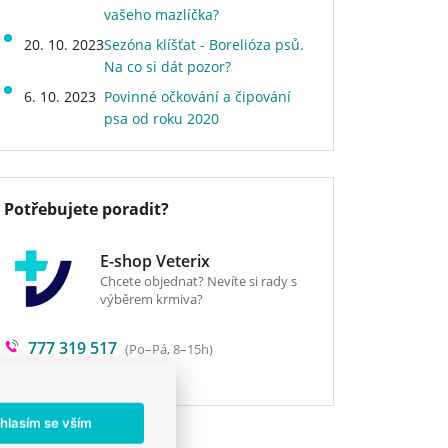
vašeho mazlíčka?
20. 10. 2023
Sezóna klíšťat - Borelióza psů.
Na co si dát pozor?
6. 10. 2023
Povinné očkování a čipování
psa od roku 2020
Potřebujete poradit?
E-shop Veterix
Chcete objednat? Nevíte si rady s
výběrem krmiva?
777 319 517
(Po–Pá, 8–15h)
eshop@veterix.cz
hlasím se vším