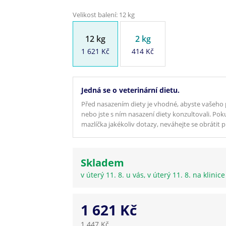
Velikost balení: 12 kg
12 kg
2 kg
1 621 Kč
414 Kč
Jedná se o veterinární dietu.
Před nasazením diety je vhodné, abyste vašeho p
nebo jste s ním nasazení diety konzultovali. Poku
mazlíčka jakékoliv dotazy, neváhejte se obrátit
Skladem
v úterý 11. 8. u vás, v úterý 11. 8. na klinic
1 621 Kč
1 447 Kč