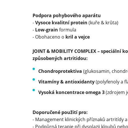
Podpora pohybového aparátu
-
Vysoce kvalitní protein
(kuře & krůta)
-
Low-grain
formula
- Obohaceno o
kril a vejce
JOINT & MOBILITY COMPLEX – speciální ko
způsobených artritidou:
Chondroprotektiva
(glukosamin, chondr
Vitamíny & antioxidanty
(polyfenoly a f
Vysoká koncentrace omega 3
(zdrojem je
Doporučené použití pro:
- Management klinických příznaků artritídy a
- Podpůrná terapie při dysplazii kloubů neb