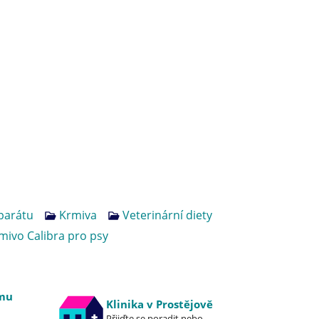
parátu
Krmiva
Veterinární diety
mivo Calibra pro psy
emu
Klinika v Prostějově
Přijďte se poradit nebo