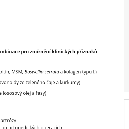
mbinace pro zmírnění klinických příznaků
oitin, MSM,
Boswellia serrata
a kolagen typu I.)
lavonoidy ze zeleného čaje a kurkumy)
 lososový olej a řasy)
 artrózy
o po ortopedických operacích