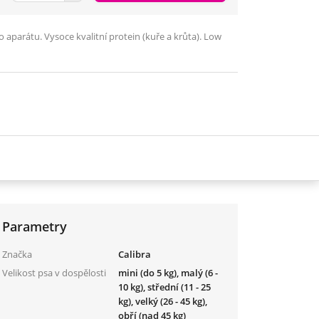
parátu. Vysoce kvalitní protein (kuře a krůta). Low
Parametry
Značka
Calibra
Velikost psa v dospělosti
mini (do 5 kg), malý (6 -
10 kg), střední (11 - 25
kg), velký (26 - 45 kg),
obří (nad 45 kg)