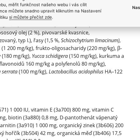
bu, měřit funkčnost našeho webu i vás cílit
Nas
nce můžete snadno upravit kliknutím na Nastavení
itiku
si můžete přečíst zde
.
 %), oves, lněné semínko, sušená jablka,
 lososový olej (2 %), pivovarské kvasnice,
vaný, typ I.), řasy (1,5 %,
Schizochytrium limacinum),
 (1 200 mg/kg), frukto-oligosacharidy (220 mg/kg), β-
 (180 mg/kg),
Yucca schidigera
(150 mg/kg), kurkuma a
 flavonoidů 160 mg/kg a polyfenolů 80 mg/kg),
 serrata
(100 mg/kg),
Lactobacillus acidophilus
HA–122
671) 1 000 IU, vitamin E (3a700) 800 mg, vitamin C
 mg, biotin (3a880) 0,8 mg, D-pantothenát vápenatý
arnitin (3a910) 1 000 mg, organický zinek (3b606) 200
ký hořčík (3b504) 42 mg, organická měď (3b406) 17,5