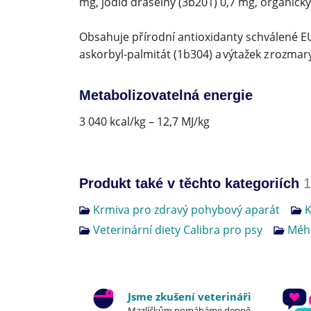
mg, jodid draselný (3b201) 0,7 mg, organický
Obsahuje přírodní antioxidanty schválené EU: 
askorbyl-palmitát (1b304) a výtažek z rozmar
Metabolizovatelná energie
3 040 kcal/kg – 12,7 MJ/kg
Produkt také v těchto kategoriích
1
Krmiva pro zdravý pohybový aparát
K
Veterinární diety Calibra pro psy
Mého
Jsme zkušení veterináři
Mazlíčkům pomáháme denně