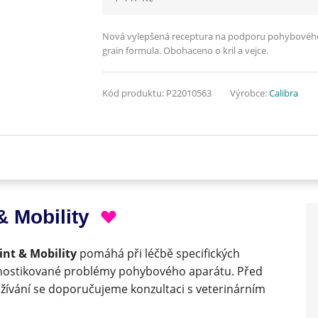
Nová vylepšená receptura na podporu pohybového a
grain formula. Obohaceno o kril a vejce.
Kód produktu:
P22010563
Výrobce:
Calibra
& Mobility
int & Mobility
pomáhá při léčbě specifických
agnostikované problémy pohybového aparátu. Před
ívání se doporučujeme konzultaci s veterinárním