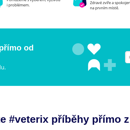
Zdravé zvíře a spokojen
i problémem.
na prvním místě.
 přímo od
lu.
e #veterix příběhy přímo z