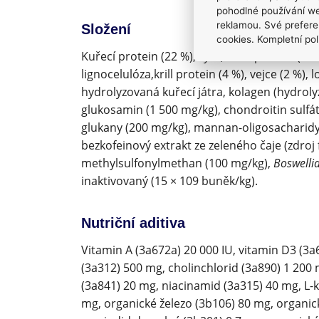
pohodlné používání we
reklamou. Své prefere
Složení
cookies. Kompletní pol
Kuřecí protein (22 %), rýže, krůtí protein (12
lignocelulóza,krill protein (4 %), vejce (2 %),
hydrolyzovaná kuřecí játra, kolagen (hydrolyzo
glukosamin (1 500 mg/kg), chondroitin sulfát
glukany (200 mg/kg), mannan-oligosacharidy
bezkofeinový extrakt ze zeleného čaje (zdroj
methylsulfonylmethan (100 mg/kg),
Boswellia
inaktivovaný (15 × 109 buněk/kg).
Nutriční aditiva
Vitamin A (3a672a) 20 000 IU, vitamin D3 (3a
(3a312) 500 mg, cholinchlorid (3a890) 1 200
(3a841) 20 mg, niacinamid (3a315) 40 mg, L-k
mg, organické železo (3b106) 80 mg, organic