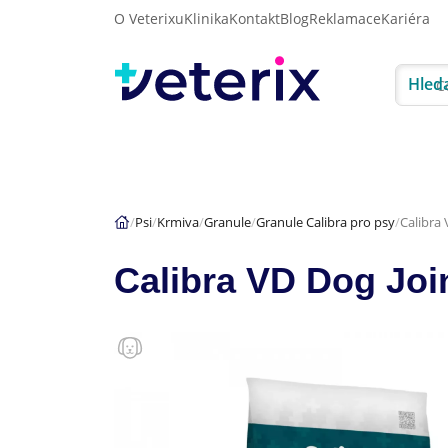
O Veterixu
Klinika
Kontakt
Blog
Reklamace
Kariéra
Hled
Akce
Psi
Kočky
Psi
Krmiva
Granule
Granule Calibra pro psy
Calibra 
Calibra VD Dog Join