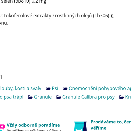
 selen (3b810) 0,2 mg
tokoferolové extrakty z rostlinných olejů (1b306(i)),
ýnu.
1
louby, kosti a svaly
Psi
Onemocnění pohybového a
 psa trápí
Granule
Granule Calibra pro psy
Kr
Prodáváme to, č
Vždy odborně poradíme
věříme
Pomůžeme s výběrem, výživou