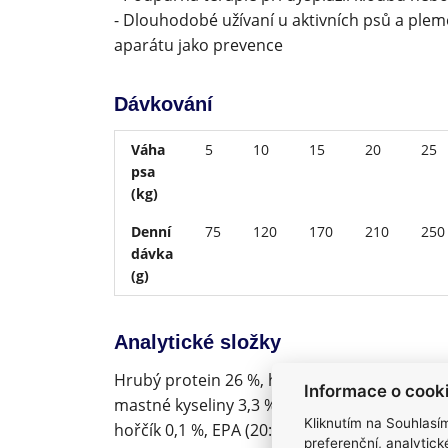
- Dlouhodobé užívaní u aktivních psů a p
aparátu jako prevence
Dávkování
Váha
5
10
15
20
25
psa
(kg)
Denní
75
120
170
210
250
dávka
(g)
Analytické složky
Hrubý protein 26 %, hrubý tuk 8 %, hrubá vl
Informace o cook
mastné kyseliny 3,3 %, omega-6 mastné kyselin
Kliknutím na Souhlasí
hořčík 0,1 %, EPA (20:5 n-3) 0,5 %, DHA (22:6
preferenční, analytic