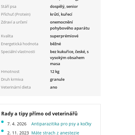
Stáří psa
dospělý, senior
Příchuť (Protein)
krůtí, kuřecí
Zdraví a určení
onemocnění
pohybového aparátu
Kvalita
superprémiové
Energetická hodnota
běžné
Speciální vlastnosti
bez kukuřice, české, s
vysokým obsahem
masa
Hmotnost
12 kg
Druh krmiva
granule
Veterinární dieta
ano
Rady a tipy přímo od veterinářů
7. 4. 2026
Antiparazitika pro psy a kočky
2. 11. 2023
Máte strach z anestezie