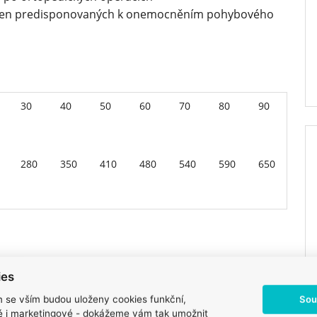
lemen predisponovaných k onemocněním pohybového
30
40
50
60
70
80
90
280
350
410
480
540
590
650
áknina 9,2 %, hrubý popel 5 %, vlhkost 10 %, omega-3
ies
y 1,2 %, vápník 1,2 %, fosfor 0,9 %, sodík 0,3 %,
Sou
m se vším budou uloženy cookies funkční,
 n-3) 0,4 %, vitamin E – celkem 800 mg/kg.
ké i marketingové - dokážeme vám tak umožnit