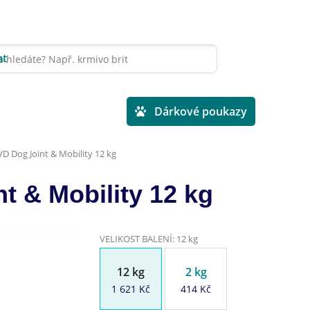
at
Veterinární diety
Dárkové poukazy
VD Dog Joint & Mobility 12 kg
t & Mobility 12 kg
VELIKOST BALENÍ: 12 kg
12 kg
2 kg
1 621 Kč
414 Kč