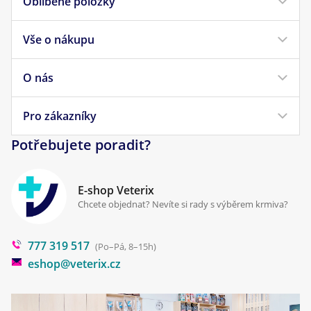
Oblíbené položky
Vše o nákupu
Krmivo pro psy
Krmivo pro kočky
O nás
Doprava a platba
Veterinární diety
Obchodní podmínky
Pro zákazníky
Náš příběh
Pamlsky pro psy
Reklamace a vrácení
Potřebujete poradit?
Kontakt
Antiparazitika
Zpracování osobních údajů
Klinika Prostějov
E-shop Veterix
Cookies a podmínky používání
Chcete objednat? Nevíte si rady s výběrem krmiva?
Poradna
777 319 517
Blog
(Po–Pá, 8–15h)
eshop@veterix.cz