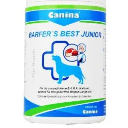
Klinika Veterix
777 319 516
(Po–Pá, 9–19h; So–Ne, 9–14h)
info@veterix.cz
E-shop Veterix
777 319 517
(Po–Pá, 8–15h)
eshop@veterix.cz