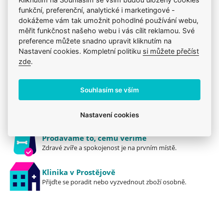
Produkt také v těchto kategoriích
2
funkční, preferenční, analytické i marketingové -
Léčiva, vitamíny a doplňky
Mého psa trápí
dokážeme vám tak umožnit pohodlné používání webu,
měřit funkčnost našeho webu i vás cílit reklamou. Své
preference můžete snadno upravit kliknutím na
Nastavení cookies. Kompletní politiku
si můžete přečíst
zde
.
Jsme zkušení veterináři
Mazlíčkům pomáháme denně již 20 let.
Souhlasím se vším
Vždy odborně poradíme
Pomůžeme s výběrem, výživou i problémem.
Nastavení cookies
Prodáváme to, čemu věříme
Zdravé zvíře a spokojenost je na prvním místě.
Klinika v Prostějově
Přijďte se poradit nebo vyzvednout zboží osobně.