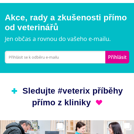
Akce, rady a zkušenosti přímo
od veterinářů
Jen občas a rovnou do vašeho e-mailu.
Přihlásit
Sledujte #veterix příběhy
přímo z kliniky