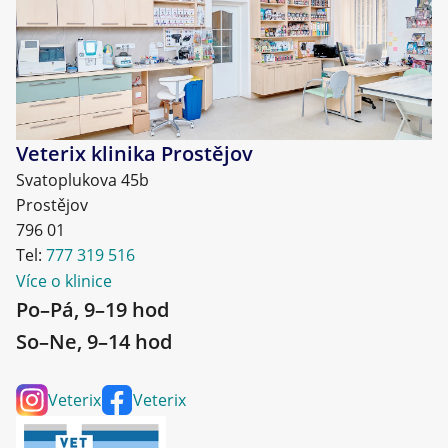
Veterix klinika Prostějov
Svatoplukova 45b
Prostějov
796 01
Tel:
777 319 516
Více o klinice
Po–Pá, 9–19 hod
So–Ne, 9–14 hod
Veterix
Veterix