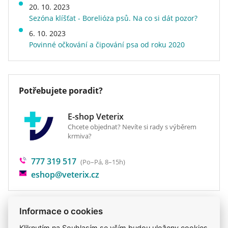
6 – 15
2 čaj. lžičky
vitamíny, včetně vitamínu D3, který je nezbytný
20. 10. 2023
45 kg), obří (nad 45 kg)
měs.
pro zabudování vápníku do kostí, jsou přírodního
Sezóna klíšťat - Borelióza psů. Na co si dát pozor?
Stáří psa
štěně
původu (hnědé mořské řasy a pivovarské
Středně velká čaj. lž. obsahuje asi 6 g prášku.
6. 10. 2023
Forma léčiva
prášek
kvasnice).
Povinné očkování a čipování psa od roku 2020
Účinná látka
glukosamin sulfát,
chondroitin sulfát,
Výživa rostoucího barfovaného psa bude
kombinace vitaminů
kompletní s Canina Barfer´s Oil, který obsahuje
Hmotnost
0,35 kg
esenciální polynenasycené mastné kyseliny.
Potřebujete poradit?
Velikost balení - objem
0,35 ml
Druh léčiva
kloubní výživa
E-shop Veterix
Chcete objednat? Nevíte si rady s výběrem
krmiva?
777 319 517
(Po–Pá, 8–15h)
eshop@veterix.cz
Informace o cookies
Kliknutím na Souhlasím se vším budou uloženy cookies