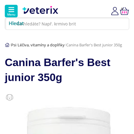
0
Menu
Hledat
Kontakt
Poradna
Klinika
Psi
Léčiva, vitamíny a doplňky
Canina Barfer's Best junior 350g
Hlavní kategorie
Canina Barfer's Best
Akce
junior 350g
Psi
Kočky
Veterinární diety
Dárkové poukazy