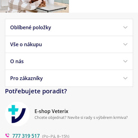
Oblíbené položky
Vše o nákupu
Krmivo pro psy
Krmivo pro kočky
O nás
Doprava a platba
Veterinární diety
Obchodní podmínky
Pro zákazníky
Náš příběh
Pamlsky pro psy
Reklamace a vrácení
Potřebujete poradit?
Kontakt
Antiparazitika
Zpracování osobních údajů
Klinika Prostějov
E-shop Veterix
Cookies a podmínky používání
Chcete objednat? Nevíte si rady s výběrem krmiva?
Poradna
777 319 517
Blog
(Po–Pá, 8–15h)