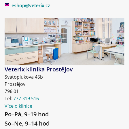
eshop@veterix.cz
Veterix klinika Prostějov
Svatoplukova 45b
Prostějov
796 01
Tel:
777 319 516
Více o klinice
Po–Pá, 9–19 hod
So–Ne, 9–14 hod