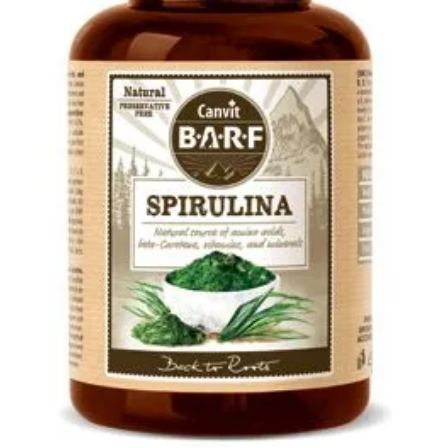
Klinika Veterix
777 319 516
(Po–Pá, 9–19h; So–Ne, 9–14h)
info@veterix.cz
E-shop Veterix
777 319 517
(Po–Pá, 8–15h)
eshop@veterix.cz