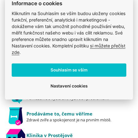
Produkt také v těchto kategoriích
9
Informace o cookies
Pozor při použití u výstavních jedinců s bíle
Léčiva, vitamíny a doplňky
Kliknutím na Souhlasím se vším budou uloženy cookies
zbarvenou srstí, může dojít k nežádoucímu
funkční, preferenční, analytické i marketingové -
Léčiva, vitamíny a doplňky
Canvit
zabarvení srsti.
dokážeme vám tak umožnit pohodlné používání webu,
Mého psa trápí
Mou kočku trápí
Canvit
měřit funkčnost našeho webu i vás cílit reklamou. Své
Kočky
Dentální péče
Vitamíny
preference můžete snadno upravit kliknutím na
Balení
Nastavení cookies. Kompletní politiku
si můžete přečíst
zde
.
180g vydrží pro psa s váhou do 10 kg na 6 měsíců.
100% přírodní produkt bez obsahu barviv,
Jsme zkušení veterináři
Souhlasím se vším
bez dochucovadel, bez umělých aromat a bez
Mazlíčkům pomáháme denně již 20 let.
geneticky modifikovaných surovin.
Nastavení cookies
Vždy odborně poradíme
Pomůžeme s výběrem, výživou i problémem.
Prodáváme to, čemu věříme
Zdravé zvíře a spokojenost je na prvním místě.
Klinika v Prostějově