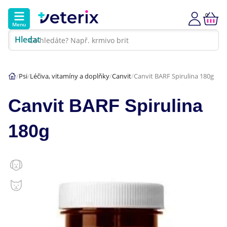
0
Menu
Hledat
Kontakt
Poradna
Klinika
Psi
Léčiva, vitamíny a doplňky
Canvit
Canvit BARF Spirulina 180g
Hlavní kategorie
Canvit BARF Spirulina
Akce
180g
Psi
Kočky
Veterinární diety
Dárkové poukazy