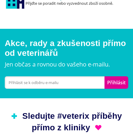
Přijďte se poradit nebo vyzvednout zboží osobně.
Akce, rady a zkušenosti přímo
od veterinářů
Jen občas a rovnou do vašeho e-mailu.
Přihlásit
Sledujte #veterix příběhy
přímo z kliniky