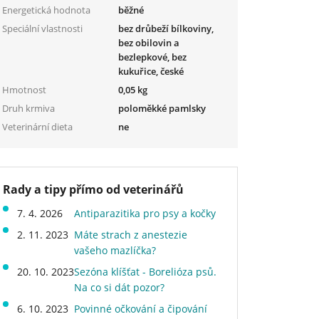
Energetická hodnota
běžné
Speciální vlastnosti
bez drůbeží bílkoviny,
bez obilovin a
bezlepkové, bez
kukuřice, české
Hmotnost
0,05 kg
Druh krmiva
poloměkké pamlsky
Veterinární dieta
ne
Rady a tipy přímo od veterinářů
7. 4. 2026
Antiparazitika pro psy a kočky
2. 11. 2023
Máte strach z anestezie
vašeho mazlíčka?
20. 10. 2023
Sezóna klíšťat - Borelióza psů.
Na co si dát pozor?
6. 10. 2023
Povinné očkování a čipování