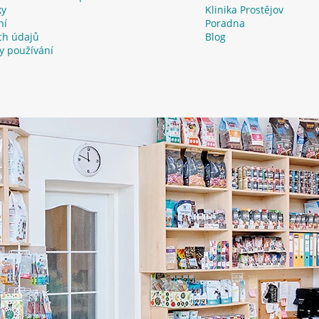
ky
Klinika Prostějov
ní
Poradna
ch údajů
Blog
y používání