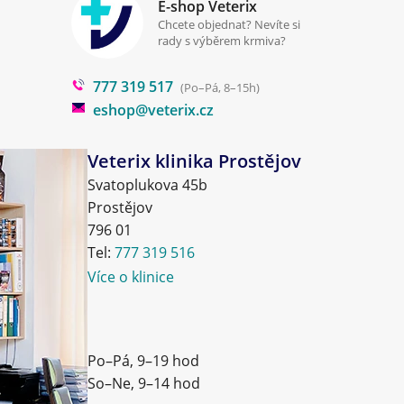
E-shop Veterix
Chcete objednat? Nevíte si
rady s výběrem krmiva?
777 319 517
(Po–Pá, 8–15h)
eshop@veterix.cz
Veterix klinika Prostějov
Svatoplukova 45b
Prostějov
796 01
Tel:
777 319 516
Více o klinice
Po–Pá, 9–19 hod
So–Ne, 9–14 hod