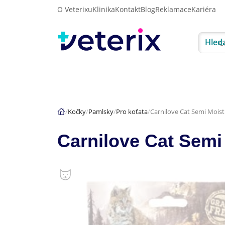
O Veterixu
Klinika
Kontakt
Blog
Reklamace
Kariéra
Hled
Akce
Psi
Kočky
Kočky
Pamlsky
Pro koťata
Carnilove Cat Semi Moist
Carnilove Cat Semi