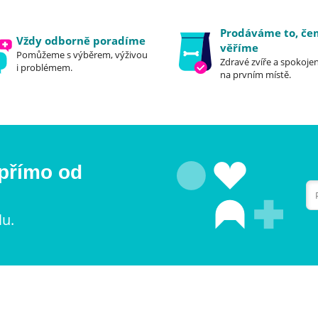
Prodáváme to, č
Vždy odborně poradíme
věříme
Pomůžeme s výběrem, výživou
Zdravé zvíře a spokojen
i problémem.
na prvním místě.
 přímo od
lu.