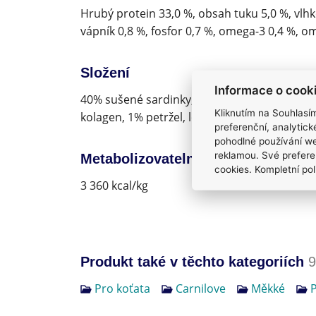
Hrubý protein 33,0 %, obsah tuku 5,0 %, vlhk
vápník 0,8 %, fosfor 0,7 %, omega-3 0,4 %, o
Složení
Informace o cook
40% sušené sardinky, žlutý hrách, tekutý zel
Kliknutím na Souhlasí
kolagen, 1% petržel, lososový olej.
preferenční, analytic
pohodlné používání we
reklamou. Své prefere
Metabolizovatelná energie
cookies. Kompletní pol
3 360 kcal/kg
Produkt také v těchto kategoriích
9
Pro koťata
Carnilove
Měkké