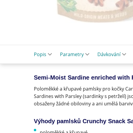
Popis
Parametry
Dávkování
Semi-Moist Sardine enriched with 
Poloměkké a křupavé pamlsky pro kočky Car
Sardines with Parsley (sardinky s petrželí) 
obsaženy žádné obiloviny a ani umělá barviv
Výhody pamlsků Crunchy Snack Sa
poloměkké a křupavé