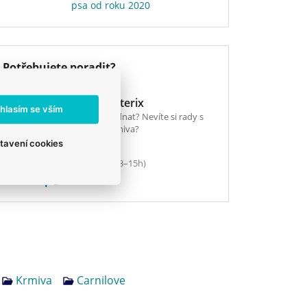
psa od roku 2020
Potřebujete poradit?
E-shop Veterix
hlasím se vším
Chcete objednat? Nevíte si rady s
výběrem krmiva?
tavení cookies
777 319 517
(Po–Pá, 8–15h)
eshop@veterix.cz
Krmiva
Carnilove