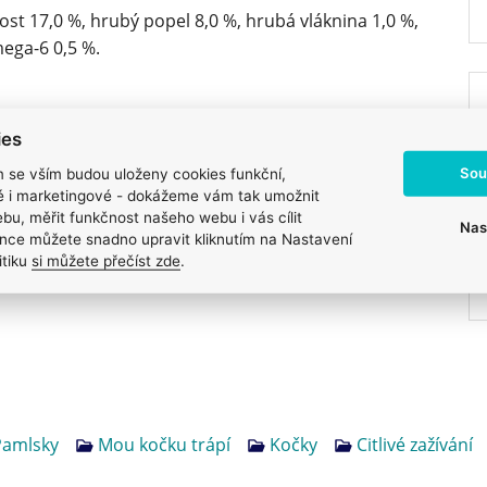
ost 17,0 %, hrubý popel 8,0 %, hrubá vláknina 1,0 %,
mega-6 0,5 %.
ies
eninový škrob, šťáva ze sardinek, šťáva z drůbeže,
Sou
m se vším budou uloženy cookies funkční,
ké i marketingové - dokážeme vám tak umožnit
bu, měřit funkčnost našeho webu i vás cílit
Nas
nce můžete snadno upravit kliknutím na Nastavení
itiku
si můžete přečíst zde
.
Pamlsky
Mou kočku trápí
Kočky
Citlivé zažívání