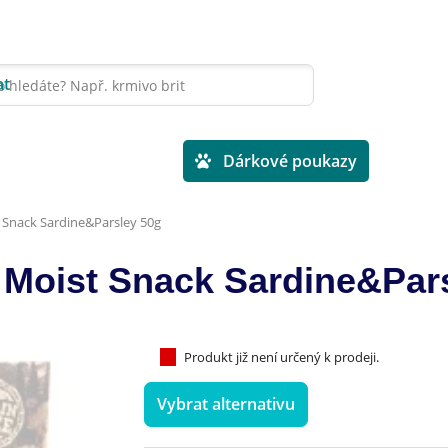
at
Veterinární diety
Dárkové poukazy
 Snack Sardine&Parsley 50g
 Moist Snack Sardine&Par
Produkt již není určený k prodeji.
Vybrat alternativu