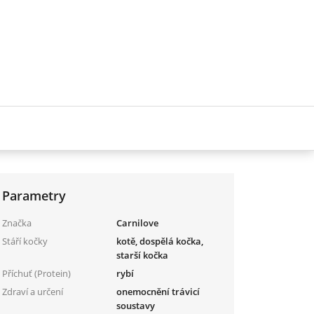
Parametry
Značka
Carnilove
Stáří kočky
kotě, dospělá kočka,
starší kočka
Příchuť (Protein)
rybí
Zdraví a určení
onemocnění trávicí
soustavy