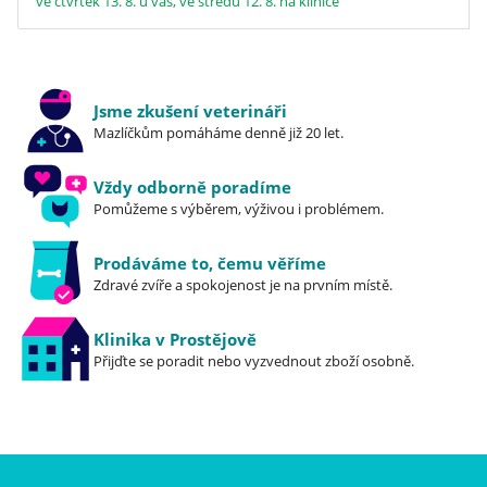
ve čtvrtek 13. 8. u vás, ve středu 12. 8. na klinice
Jsme zkušení veterináři
Mazlíčkům pomáháme denně již 20 let.
Vždy odborně poradíme
Pomůžeme s výběrem, výživou i problémem.
Prodáváme to, čemu věříme
Zdravé zvíře a spokojenost je na prvním místě.
Klinika v Prostějově
Přijďte se poradit nebo vyzvednout zboží osobně.