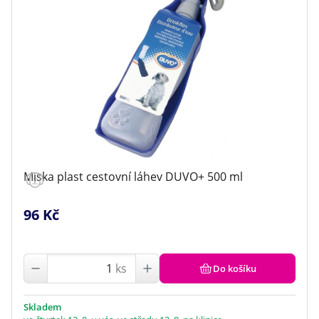
cestovní
(1)
až
Klinika Veterix
777 319 516
(Po–Pá, 9–19h; So–Ne, 9–14h)
info@veterix.cz
E-shop Veterix
777 319 517
(Po–Pá, 8–15h)
Miska plast cestovní láhev DUVO+ 500 ml
eshop@veterix.cz
96 Kč
ks
Do košíku
Skladem