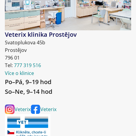
Veterix klinika Prostějov
Svatoplukova 45b
Prostějov
796 01
Tel:
777 319 516
Více o klinice
Po–Pá, 9–19 hod
So–Ne, 9–14 hod
Veterix
Veterix