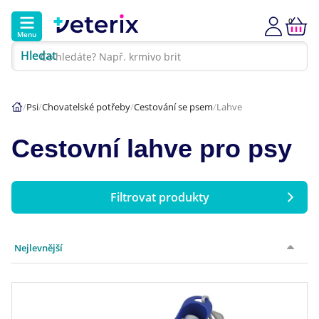
0
Menu
Hledat
Kontakt
Poradna
Klinika
Psi
Chovatelské potřeby
Cestování se psem
Lahve
Hlavní kategorie
Cestovní lahve pro psy
Akce
Psi
Filtrovat produkty
Značka
Kočky
Nejlevnější
Hmotnost
LAROY Group
(1)
Veterinární diety
Vlastnosti výbavy
Dárkové poukazy