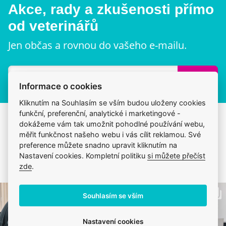
Akce, rady a zkušenosti přímo
od veterinářů
Jen občas a rovnou do vašeho e-mailu.
Přihlásit
Informace o cookies
Kliknutím na Souhlasím se vším budou uloženy cookies
funkční, preferenční, analytické i marketingové -
dokážeme vám tak umožnit pohodlné používání webu,
Sledujte #veterix příběhy
měřit funkčnost našeho webu i vás cílit reklamou. Své
preference můžete snadno upravit kliknutím na
přímo z kliniky
Nastavení cookies. Kompletní politiku
si můžete přečíst
zde
.
Souhlasím se vším
Nastavení cookies