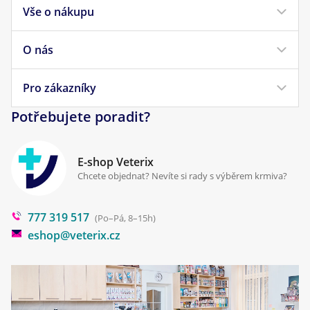
Vše o nákupu
Krmivo pro psy
Krmivo pro kočky
O nás
Doprava a platba
Veterinární diety
Obchodní podmínky
Pro zákazníky
Náš příběh
Pamlsky pro psy
Reklamace a vrácení
Potřebujete poradit?
Kontakt
Antiparazitika
Zpracování osobních údajů
Klinika Prostějov
E-shop Veterix
Cookies a podmínky používání
Chcete objednat? Nevíte si rady s výběrem krmiva?
Poradna
777 319 517
Blog
(Po–Pá, 8–15h)
eshop@veterix.cz