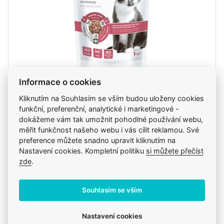
Krmivo Pet+ 3v1 kočka OUTDOOR 1kg
Informace o cookies
Kliknutím na Souhlasím se vším budou uloženy cookies
131 Kč
funkční, preferenční, analytické i marketingové -
dokážeme vám tak umožnit pohodlné používání webu,
měřit funkčnost našeho webu i vás cílit reklamou. Své
preference můžete snadno upravit kliknutím na
ks
Do košíku
Nastavení cookies. Kompletní politiku
si můžete přečíst
zde
.
Skladem
pozítří u vás, pozítří na klinice
Souhlasím se vším
Nastavení cookies