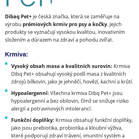
Klinika Veterix
Dibaq Pet+
je česká značka, která se zaměřuje na
výrobu
prémiových krmiv pro psy a kočky
. Jejich
777 319 516
(Po–Pá, 9–19h; So–Ne, 9–14h)
produkty se vyznačují vysokou kvalitou, inovativním
složením a důrazem na zdraví a pohodu zvířat.
info@veterix.cz
Krmiva:
E-shop Veterix
Vysoký obsah masa a kvalitních surovin:
Krmiva
777 319 517
(Po–Pá, 8–15h)
Dibq Pet+ obsahují vysoký podíl masa z kvalitních
zdrojů bílkovin, jako je jehněčí, hovězí, kachní a krůtí.
eshop@veterix.cz
Hypoalergenní:
Všechna krmiva Dibq Pet+ jsou
hypoalergenní a bez obilovin, čímž se snižuje riziko
alergií a potravinových intolerancí.
Funkční doplňky:
Krmiva obsahují funkční doplňky,
jako jsou prebiotika, probiotika a kloubní výživa,
které podporují zdraví trávení, imunitní systém a