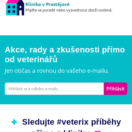
Klinika v Prostějově
Přijďte se poradit nebo vyzvednout zboží osobně.
Akce, rady a zkušenosti přímo
od veterinářů
Jen občas a rovnou do vašeho e-mailu.
Přihlásit
Sledujte #veterix příběhy