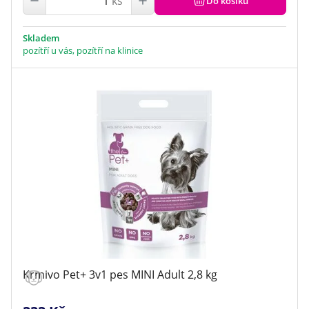
ks
Do košíku
Skladem
pozítří u vás, pozítří na klinice
Krmivo Pet+ 3v1 pes MINI Adult 2,8 kg