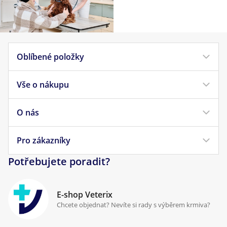
Oblíbené položky
Vše o nákupu
Krmivo pro psy
Krmivo pro kočky
O nás
Doprava a platba
Veterinární diety
Obchodní podmínky
Pro zákazníky
Náš příběh
Pamlsky pro psy
Reklamace a vrácení
Potřebujete poradit?
Kontakt
Antiparazitika
Zpracování osobních údajů
Klinika Prostějov
E-shop Veterix
Cookies a podmínky používání
Chcete objednat? Nevíte si rady s výběrem krmiva?
Poradna