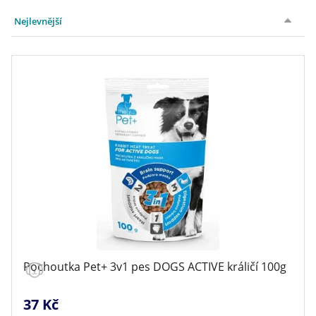
Cena
Nejlevnější
Hmotnost
až
až
Pochoutka Pet+ 3v1 pes DOGS ACTIVE králičí 100g
37 Kč