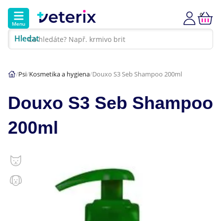
0
Menu
Hledat
Kontakt
Poradna
Klinika
Psi
Kosmetika a hygiena
Douxo S3 Seb Shampoo 200ml
Hlavní kategorie
Douxo S3 Seb Shampoo
Akce
200ml
Psi
Kočky
Veterinární diety
Dárkové poukazy