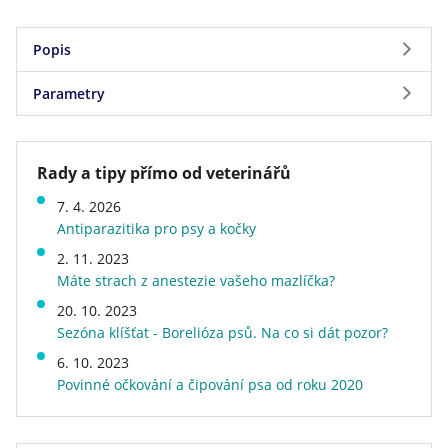
Popis
Parametry
DOUXO S3 SEB Shampoo
Proti zápachu
Parametry
Mastná až šupinatá kůže
Rady a tipy přímo od veterinářů
Značka
CEVA
7. 4. 2026
Hmotnost
0,26 kg
Šampon pro kočky a psy
Antiparazitika pro psy a kočky
Doprava zdarma
ne
Bez mýdla, sulfátů, parabenů, barviv a nanočástic.
2. 11. 2023
Zdraví a určení
srst a kůže
Máte strach z anestezie vašeho mazlíčka?
Hypoalergenní vůně,pH přizpůsobené pokožce.
20. 10. 2023
Obsahuje ophytrium, čištěnou přírodní složku
Sezóna klíšťat - Borelióza psů. Na co si dát pozor?
vysoce účinného komplexu S3 – Safe Skincare
6. 10. 2023
Povinné očkování a čipování psa od roku 2020
Selection.
Vlivy vnějšího prostředí oslabují ekosystém