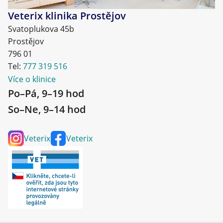
Veterix klinika Prostějov
Uchovávejte mimo dosah dětí.
Svatoplukova 45b
Prostějov
PŘI ZASAŽENÍ OČÍ: Několik minut opatrně
796 01
vyplachujte vodou.
Tel:
777 319 516
Přetrvává-li podráždění očí: Vyhledejte lékařskou
Více o klinice
pomoc/ošetření.
Po–Pá, 9–19 hod
So–Ne, 9–14 hod
POUZE PRO ZVÍŘATA
Číslo šarže a datum exspirace uvedeno na obalu.
Veterix
Veterix
Obsah: 200 ml