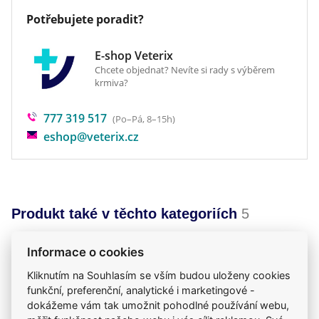
pokožky koček a psů. Kožní bariéra je poškozená,
Potřebujete poradit?
naruší
E-shop Veterix
se přirozená kožní mikroflóra a aktivuje se její
Chcete objednat? Nevíte si rady s výběrem
obrana, což způsobí podráždění kůže.
krmiva?
Ophytrium bylo vybráno z několika stovek přísad
777 319 517
(Po–Pá, 8–15h)
pro svoji vysokou toleranci a trojnásobný
eshop@veterix.cz
podpůrný
účinek:
Produkt také v těchto kategoriích
5
• Posiluje mechanickou bariéru pro zajištění
pružné, trvale hydratované pokožky
Kosmetika a hygiena
Kosmetika a hygiena
Informace o cookies
Mou kočku trápí
Kočky
Kosmetika a hygiena
• Obnovuje rovnováhu ochranné mikrobiální
Kliknutím na Souhlasím se vším budou uloženy cookies
mikroflóry pro zdravou pokožku
funkční, preferenční, analytické i marketingové -
dokážeme vám tak umožnit pohodlné používání webu,
• Snižuje podráždění pokožky