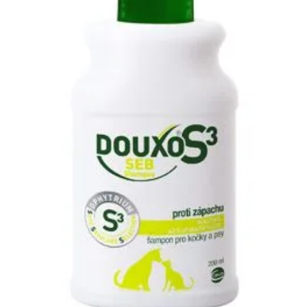
Klinika Veterix
777 319 516
(Po–Pá, 9–19h; So–Ne, 9–14h)
info@veterix.cz
E-shop Veterix
777 319 517
(Po–Pá, 8–15h)
eshop@veterix.cz