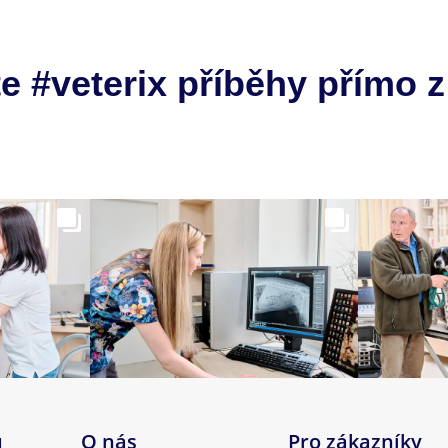
e #veterix příběhy přímo z
u
O nás
Pro zákazníky