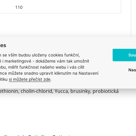
110
ies
Sou
m se vším budou uloženy cookies funkční,
ké i marketingové - dokážeme vám tak umožnit
bu, měřit funkčnost našeho webu i vás cílit
oučka, drůbeží tuk, pšeničné klíčky, pšenice,
Nas
nce můžete snadno upravit kliknutím na Nastavení
 játra, kukuřičné klíčky, lněné semínko, lososový
itiku
si můžete přečíst zde
.
látky, MOS (mannanoligosacharidy), FOS
ethionin, cholin-chlorid, Yucca, brusinky, probiotická