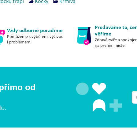
očku trápí
Kočky
Krmiva
Prodáváme to, č
Vždy odborně poradíme
věříme
Pomůžeme s výběrem, výživou
Zdravé zvíře a spokojen
i problémem.
na prvním místě.
 přímo od
lu.