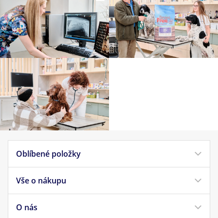
Oblíbené položky
Vše o nákupu
Krmivo pro psy
Krmivo pro kočky
O nás
Doprava a platba