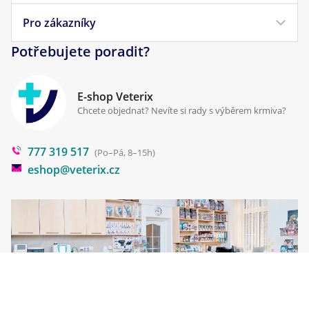
Veterinární diety
Obchodní podmínky
Pro zákazníky
Náš příběh
Pamlsky pro psy
Reklamace a vrácení
Potřebujete poradit?
Kontakt
Antiparazitika
Zpracování osobních údajů
Klinika Prostějov
E-shop Veterix
Cookies a podmínky používání
Chcete objednat? Nevíte si rady s výběrem krmiva?
Poradna
777 319 517
Blog
(Po–Pá, 8–15h)
eshop@veterix.cz