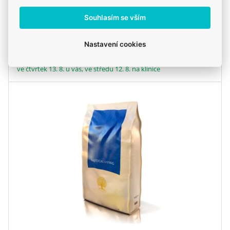
Souhlasím se vším
ks
Do košíku
Nastavení cookies
Skladem
ve čtvrtek 13. 8. u vás, ve středu 12. 8. na klinice