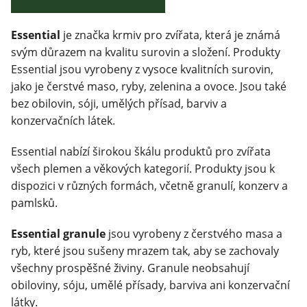
Klinika Veterix
Essential
je značka krmiv pro zvířata, která je známá
svým důrazem na kvalitu surovin a složení. Produkty
777 319 516
(Po–Pá, 9–19h; So–Ne, 9–14h)
Essential jsou vyrobeny z vysoce kvalitních surovin,
jako je čerstvé maso, ryby, zelenina a ovoce. Jsou také
info@veterix.cz
bez obilovin, sóji, umělých přísad, barviv a
konzervačních látek.
E-shop Veterix
Essential nabízí širokou škálu produktů pro zvířata
777 319 517
(Po–Pá, 8–15h)
všech plemen a věkových kategorií. Produkty jsou k
eshop@veterix.cz
dispozici v různých formách, včetně granulí, konzerv a
pamlsků.
Essential granule
jsou vyrobeny z čerstvého masa a
ryb, které jsou sušeny mrazem tak, aby se zachovaly
všechny prospěšné živiny. Granule neobsahují
obiloviny, sóju, umělé přísady, barviva ani konzervační
látky.