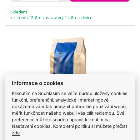
Skladem
ve středu 12. 8. u vás, v úterý 11. 8. na klinice
Informace o cookies
Kliknutím na Souhlasím se vším budou uloženy cookies
funkční, preferenční, analytické i marketingové -
dokážeme vám tak umožnit pohodlné používání webu,
měřit funkčnost našeho webu i vás cílit reklamou. Své
Essential Nautical Living 2,5kg
preference můžete snadno upravit kliknutím na
Nastavení cookies. Kompletní politiku
si můžete přečíst
zde
.
578 Kč