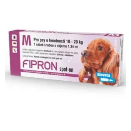
Klinika Veterix
777 319 516
(Po–Pá, 9–19h; So–Ne, 9–14h)
info@veterix.cz
E-shop Veterix
777 319 517
(Po–Pá, 8–15h)
eshop@veterix.cz