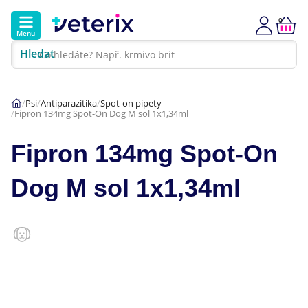
0
Menu
Hledat
Kontakt
Poradna
Klinika
Psi
Antiparazitika
Spot-on pipety
Fipron 134mg Spot-On Dog M sol 1x1,34ml
Hlavní kategorie
Fipron 134mg Spot-On
Akce
Dog M sol 1x1,34ml
Psi
Kočky
Veterinární diety
Dárkové poukazy