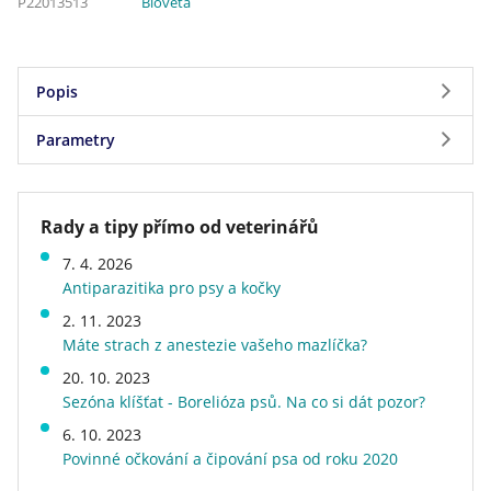
P22013513
Bioveta
Popis
Parametry
Antiparazitární přípravek pro psy proti
blechám, klíšťatům a všenkám
Parametry
typ přípravku: Antiparazitika, repelenty
Rady a tipy přímo od veterinářů
Značka
Bioveta
cílové druhy zvířat: Pes
7. 4. 2026
určení parazitika
na blechy, na klíšťata, proti
Antiparazitika pro psy a kočky
všenkám
Forma antiparazitika
spot-on (pipeta)
2. 11. 2023
Obsah léčivých a ostatních látek
Máte strach z anestezie vašeho mazlíčka?
Stáří psa
štěně, dospělý, senior
1 tuba (1,34 ml) obsahuje:
Velikost psa v dospělosti
střední (11 - 25 kg)
20. 10. 2023
Sezóna klíšťat - Borelióza psů. Na co si dát pozor?
Hmotnost
0,024 kg
Léčivá látka:
Doprava zdarma
ne
6. 10. 2023
Fipronilum 134 mg
Povinné očkování a čipování psa od roku 2020