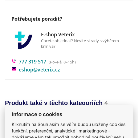
Pomocné látky:
Butylhydroxyanisol (E320) 0,268 mg
Potřebujete poradit?
Butylhydroxytoluen (E321) 0,134 mg
E-shop Veterix
Čirý, žlutě až žlutozeleně zbarvený spot-on roztok.
Chcete objednat? Nevíte si rady s výběrem
krmiva?
Indikace
777 319 517
(Po–Pá, 8–15h)
Léčba a prevence napadení blechami
eshop@veterix.cz
(Ctenocephalides spp.) a s tím spojené alergie na
bleší kousnutí (FAD) u psů. Léčba a prevence
napadení klíšťaty
(Rhipicephalus spp., Dermatocentor spp., Ixodes spp.)
Produkt také v těchto kategoriích
4
a všenkami (Trichodectes canis) u psů.
Spot-on pipety
Paraziti
Mého psa trápí
Informace o cookies
Antiparazitika
Kliknutím na Souhlasím se vším budou uloženy cookies
Kontraindikace
funkční, preferenční, analytické i marketingové -
Vzhledem k absenci údajů neaplikujte zvířatům
dokážeme vám tak umožnit pohodlné používání webu,