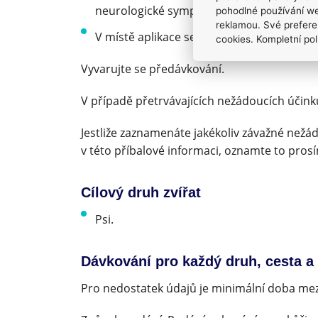
neurologické symptomy (hyperesthesie, de
pohodlné používání we
reklamou. Své prefere
V místě aplikace se mohou objevit kosmetic
cookies. Kompletní pol
Vyvarujte se předávkování.
V případě přetrvávajících nežádoucích účink
Jestliže zaznamenáte jakékoliv závažné nežád
v této příbalové informaci, oznamte to pros
Cílový druh zvířat
Psi.
Dávkování pro každý druh, cesta a
Pro nedostatek údajů je minimální doba mez