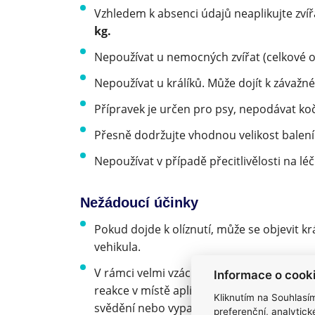
Vzhledem k absenci údajů neaplikujte zv
kg.
Nepoužívat u nemocných zvířat (celkové o
Nepoužívat u králíků. Může dojít k závažné
Přípravek je určen pro psy, nepodávat ko
Přesně dodržujte vhodnou velikost balení
Nepoužívat v případě přecitlivělosti na l
Nežádoucí účinky
Pokud dojde k olíznutí, může se objevit
vehikula.
V rámci velmi vzácných nežádoucích účin
Informace o cook
reakce v místě aplikace (vyblednutí a vypa
Kliknutím na Souhlasí
svědění nebo vypadávání srsti. Výjimečně
preferenční, analytic