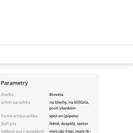
Parametry
Značka
Bioveta
určení parazitika
na blechy, na klíšťata,
proti všenkám
Forma antiparazitika
spot-on (pipeta)
Stáří psa
štěně, dospělý, senior
Velikost psa v dospělosti
mini (do 5 kg), malý (6 -