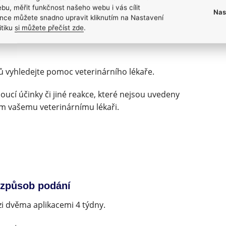
prese, nervozita), zvracení nebo dýchací problémy.
bu, měřit funkčnost našeho webu i vás cílit
Nas
nce můžete snadno upravit kliknutím na Nastavení
ké vady (slepená srst, bílé depozity).
itiku
si můžete přečíst zde
.
ů vyhledejte pomoc veterinárního lékaře.
oucí účinky či jiné reakce, které nejsou uvedeny
ím vašemu veterinárnímu lékaři.
 způsob podání
i dvěma aplikacemi 4 týdny.