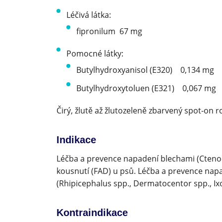
Léčivá látka:
fipronilum 67 mg
Pomocné látky:
Butylhydroxyanisol (E320) 0,134 mg
Butylhydroxytoluen (E321) 0,067 mg
Čirý, žlutě až žlutozeleně zbarvený spot-on r
Indikace
Léčba a prevence napadení blechami (Ctenoce
kousnutí (FAD) u psů. Léčba a prevence napa
(Rhipicephalus spp., Dermatocentor spp., Ix
Kontraindikace