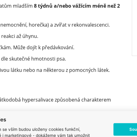
ířatům mladším
8 týdnů a/nebo vážícím méně než 2
nemocnění, horečka) a zvířat v rekonvalescenci.
 reakci až úhynu.
čkám. Může dojít k předávkování.
 dle skutečné hmotnosti psa.
éčivou látku nebo na některou z pomocných látek.
 krátkodobá hypersalivace způsobená charakterem
ků byly po použití zaznamenány přechodné kožní
ies
dávání srsti, svědění, zarudnutí kůže) a celkové
Sou
m se vším budou uloženy cookies funkční,
 byly zaznamenány hypersalivace, reverzibilní
ké i marketingové - dokážeme vám tak umožnit