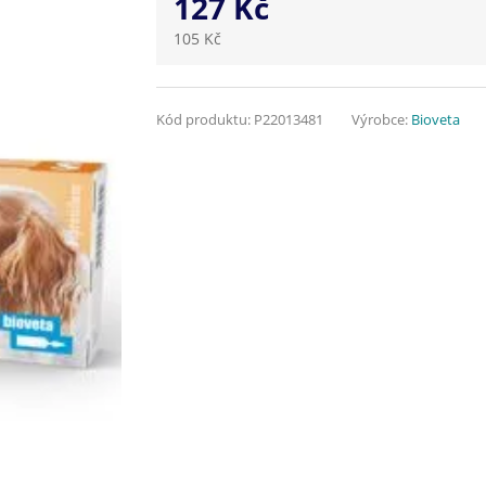
127 Kč
105 Kč
Kód produktu:
P22013481
Výrobce:
Bioveta