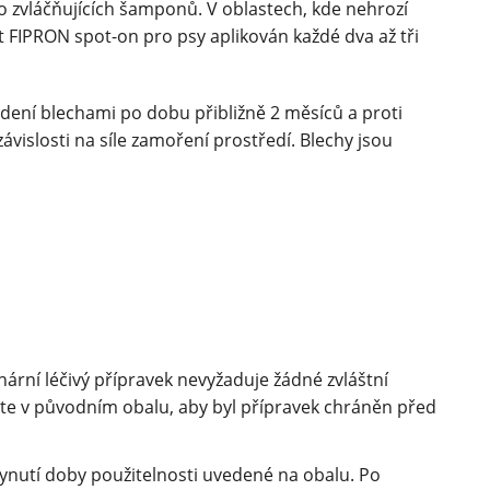
o zvláčňujících šamponů. V oblastech, kde nehrozí
t FIPRON spot-on pro psy aplikován každé dva až tři
dení blechami po dobu přibližně 2 měsíců a proti
ávislosti na síle zamoření prostředí. Blechy jsou
ární léčivý přípravek nevyžaduje žádné zvláštní
te v původním obalu, aby byl přípravek chráněn před
ynutí doby použitelnosti uvedené na obalu. Po