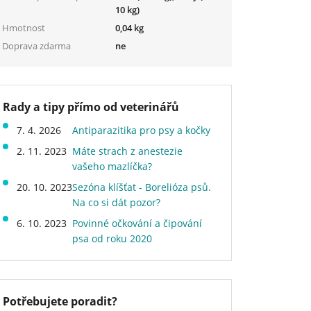
10 kg)
Hmotnost
0,04 kg
Doprava zdarma
ne
Rady a tipy přímo od veterinářů
7. 4. 2026
Antiparazitika pro psy a kočky
2. 11. 2023
Máte strach z anestezie
vašeho mazlíčka?
20. 10. 2023
Sezóna klíšťat - Borelióza psů.
Na co si dát pozor?
6. 10. 2023
Povinné očkování a čipování
psa od roku 2020
Potřebujete poradit?