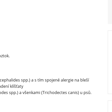
oztok.
phalides spp.) a s tím spojené alergie na bleší
dení klíšťaty
odes spp.) a všenkami (Trichodectes canis) u psů.