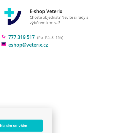
E-shop Veterix
Chcete objednat? Nevíte si rady s
výběrem krmiva?
777 319 517
(Po–Pá, 8–15h)
eshop@veterix.cz
hlasím se vším