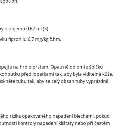
 spot-on.
by o objemu 0,67 ml (S)
ku fipronilu 6,7 mg/kg ž.hm.
epejte na hrdlo prstem. Opatrně odlomte špičku
kohoutku před lopatkami tak, aby byla viditelná kůže.
tiskněte tubu tak, aby se celý obsah tuby vyprázdnil
okého rizika opakovaného napadení blechami, pokud
 nutnosti kontroly napadení klíšťaty nebo při častém