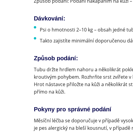
Způsob podání: Podání nakapáním na kůži –
Dávkování:
Psi o hmotnosti 2–10 kg – obsah jedné tu
Takto zajistíte minimální doporučenou dáv
Způsob podání:
Tubu držte hrdlem nahoru a několikrát pokl
kroutivým pohybem. Rozhrňte srst zvířete v 
Hrot nástavce přiložte na kůži a několikrát s
přímo na kůži.
Pokyny pro správné podání
Měsíční léčba se doporučuje v případě vys
je pes alergický na bleší kousnutí, v případě