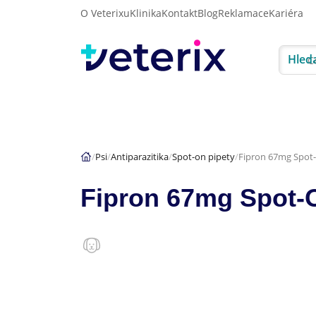
O Veterixu
Klinika
Kontakt
Blog
Reklamace
Kariéra
Hled
Akce
Psi
Kočky
Psi
Antiparazitika
Spot-on pipety
Fipron 67mg Spot-
Fipron 67mg Spot-