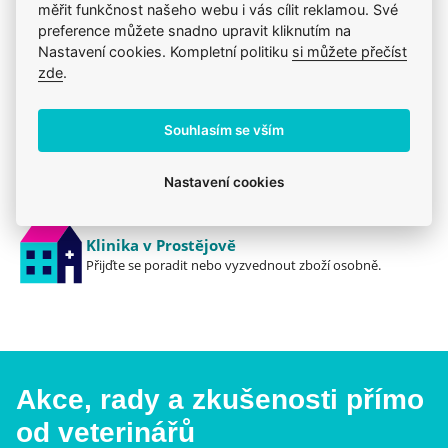
mladším
8 týdnů a/nebo vážícím méně než 2
měřit funkčnost našeho webu i vás cílit reklamou. Své
kg.
preference můžete snadno upravit kliknutím na
Jsme zkušení veterináři
Nastavení cookies. Kompletní politiku
si můžete přečíst
Mazlíčkům pomáháme denně již 20 let.
Nepoužívat u nemocných zvířat (celkové
zde
.
onemocnění, horečka) a zvířat
Vždy odborně poradíme
v rekonvalescenci.
Pomůžeme s výběrem, výživou i problémem.
Souhlasím se vším
Nepoužívat u králíků. Může dojít k závažné
Prodáváme to, čemu věříme
reakci až úhynu.
Nastavení cookies
Zdravé zvíře a spokojenost je na prvním místě.
Přípravek je určen pro psy, nepodávat kočkám.
Může dojít k předávkování.
Klinika v Prostějově
Přijďte se poradit nebo vyzvednout zboží osobně.
Přesně dodržujte vhodnou velikost balení dle
skutečné hmotnosti psa.
Nepoužívat v případě přecitlivělosti na léčivou
látku nebo na některou z pomocných látek.
Akce, rady a zkušenosti přímo
Nežádoucí účinky
od veterinářů