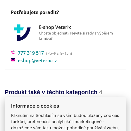
Butylhydroxyanisol (E320) 0,134 mg
Potřebujete poradit?
Butylhydroxytoluen (E321) 0,067 mg
E-shop Veterix
Čirý, žlutě až žlutozeleně zbarvený spot-on roztok.
Chcete objednat? Nevíte si rady s výběrem
krmiva?
Indikace
777 319 517
(Po–Pá, 8–15h)
Léčba a prevence napadení blechami
eshop@veterix.cz
(Ctenocephalides spp.) a s tím spojené alergie na
bleší kousnutí (FAD) u psů. Léčba a prevence
napadení klíšťaty
(Rhipicephalus spp., Dermatocentor spp., Ixodes spp.)
Produkt také v těchto kategoriích
4
a všenkami (Trichodectes canis) u psů.
Spot-on pipety
Paraziti
Mého psa trápí
Informace o cookies
Antiparazitika
Kontraindikace
Kliknutím na Souhlasím se vším budou uloženy cookies
funkční, preferenční, analytické i marketingové -
Vzhledem k absenci údajů neaplikujte zvířatům
dokážeme vám tak umožnit pohodlné používání webu,