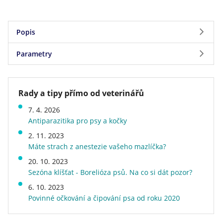
Popis
Parametry
Antiparazitární přípravek pro psy proti
blechám, klíšťatům a všenkám
Parametry
typ přípravku: Antiparazitika, repelenty
Rady a tipy přímo od veterinářů
Značka
Bioveta
cílové druhy zvířat: Pes
7. 4. 2026
určení parazitika
na blechy, na klíšťata, proti
Antiparazitika pro psy a kočky
všenkám
Forma antiparazitika
spot-on (pipeta)
2. 11. 2023
Obsah léčivých a ostatních látek
Máte strach z anestezie vašeho mazlíčka?
Stáří psa
štěně, dospělý, senior
1 tuba (0,67 ml) obsahuje:
Velikost psa v dospělosti
mini (do 5 kg), malý (6 - 10 kg)
20. 10. 2023
Sezóna klíšťat - Borelióza psů. Na co si dát pozor?
Hmotnost
0,04 kg
Léčivá látka:
Doprava zdarma
ne
6. 10. 2023
fipronilum 67 mg
Povinné očkování a čipování psa od roku 2020
Pomocné látky: