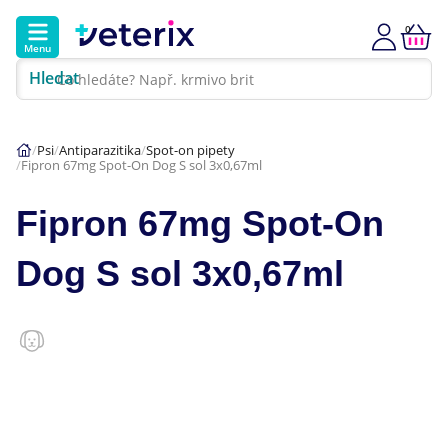
0
Menu
Hledat
Kontakt
Poradna
Klinika
Psi
Antiparazitika
Spot-on pipety
Fipron 67mg Spot-On Dog S sol 3x0,67ml
Hlavní kategorie
Fipron 67mg Spot-On
Akce
Dog S sol 3x0,67ml
Psi
Kočky
Veterinární diety
Dárkové poukazy