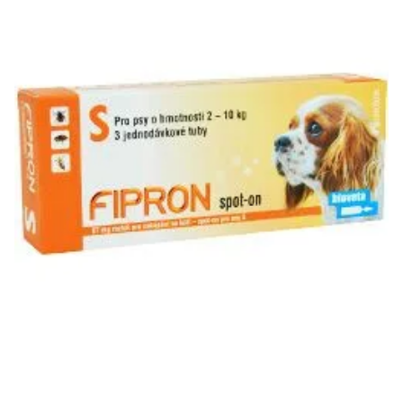
Klinika Veterix
777 319 516
(Po–Pá, 9–19h; So–Ne, 9–14h)
info@veterix.cz
E-shop Veterix
777 319 517
(Po–Pá, 8–15h)
eshop@veterix.cz