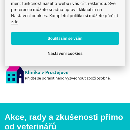
měřit funkčnost našeho webu i vás cílit reklamou. Své
preference můžete snadno upravit kliknutím na
Jsme zkušení veterináři
Nastavení cookies. Kompletní politiku
si můžete přečíst
Mazlíčkům pomáháme denně již 20 let.
zde
.
Vždy odborně poradíme
Pomůžeme s výběrem, výživou i problémem.
Souhlasím se vším
Prodáváme to, čemu věříme
Nastavení cookies
Zdravé zvíře a spokojenost je na prvním místě.
Klinika v Prostějově
Přijďte se poradit nebo vyzvednout zboží osobně.
Akce, rady a zkušenosti přímo
od veterinářů