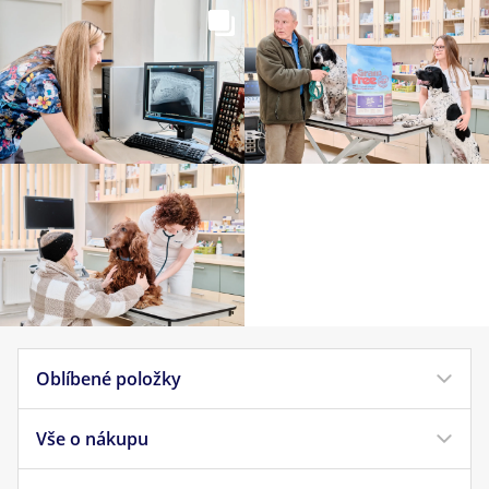
Oblíbené položky
Vše o nákupu
Krmivo pro psy
Krmivo pro kočky