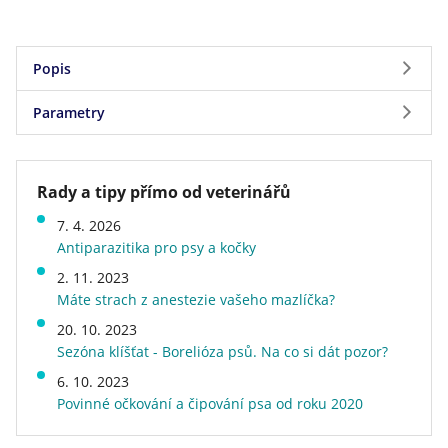
Popis
Parametry
Doplňkové krmivo pro kočky žijící převážně v bytě.
Pochoutky jsou složeny z křupavého cereálního
Parametry
obalu a náplně obsahující přírodní aktivní složky.
Rady a tipy přímo od veterinářů
Slad a inulin
podporují střevní transport a
Značka
FRANCODEX
zabraňují tvorbě trichobezoárů,
DL-methionin a
7. 4. 2026
Hmotnost
0,07 kg
brusinky
přispívají k dobrému stavu moči a
yucca
Antiparazitika pro psy a kočky
Druh krmiva
žvýkací pamlsky
snižuje nepříjemné zápachy.
2. 11. 2023
Veterinární dieta
ne
Máte strach z anestezie vašeho mazlíčka?
Složení:
maso a živočišné deriváty, obiloviny (slad
20. 10. 2023
8,8%), oleje a tuky, deriváty rostlinného původu
Sezóna klíšťat - Borelióza psů. Na co si dát pozor?
(catnip 0,5%, Yucca schidigera 0,2%, inulin 0,3%),
6. 10. 2023
mléko a mléčné deriváty, ovoce (sušené jablko,
Povinné očkování a čipování psa od roku 2020
sušené brusinky 4%), minerální látky.
Přísady (/ kg):
Doplňky výživy: aminokyseliny: DL-