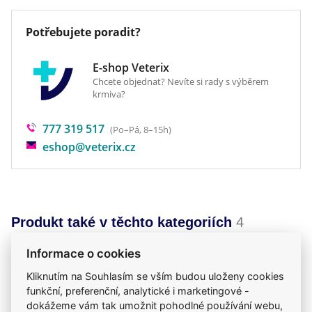
methionin 6795 mg, L-karnitin 1750 mg, taurin 930
mg, vitamíny: vitamin C 456 mg, vitamin E 79 mg,
Potřebujete poradit?
vitamin A 1400 IU, vitamin D3 210 IU. Senzorické
přísady: látky určené k aromatizaci, barviva -
E-shop Veterix
Chcete objednat? Nevíte si rady s výběrem
antioxidant.
krmiva?
Analytické složky:
protein 25%, popel 8%, tuk
15% (omega-3 mastné kyseliny: 0,9%, omega-6
777 319 517
(Po–Pá, 8–15h)
mastné kyseliny: 1,8%), vláknina 1,2%, obsah
eshop@veterix.cz
vlhkosti 9%.
65g = 120ks
Produkt také v těchto kategoriích
4
Krmiva
Žvýkací kosti
Mého psa trápí
Informace o cookies
Pamlsky
Kliknutím na Souhlasím se vším budou uloženy cookies
funkční, preferenční, analytické i marketingové -
dokážeme vám tak umožnit pohodlné používání webu,