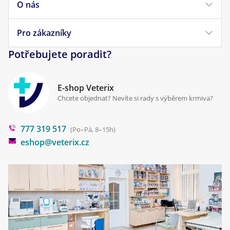
O nás
Doprava a platba
Veterinární diety
Obchodní podmínky
Pro zákazníky
Náš příběh
Pamlsky pro psy
Reklamace a vrácení
Potřebujete poradit?
Kontakt
Antiparazitika
Zpracování osobních údajů
Klinika Prostějov
E-shop Veterix
Cookies a podmínky používání
Chcete objednat? Nevíte si rady s výběrem krmiva?
Poradna
777 319 517
Blog
(Po–Pá, 8–15h)
eshop@veterix.cz