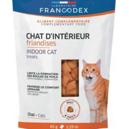
Klinika Veterix
777 319 516
(Po–Pá, 9–19h; So–Ne, 9–14h)
info@veterix.cz
E-shop Veterix
777 319 517
(Po–Pá, 8–15h)
eshop@veterix.cz