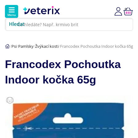
0
Menu
Hledat
Kontakt
Poradna
Klinika
Psi
Pamlsky
Žvýkací kosti
Francodex Pochoutka Indoor kočka 65g
Hlavní kategorie
Francodex Pochoutka
Akce
Indoor kočka 65g
Psi
Kočky
Veterinární diety
Dárkové poukazy