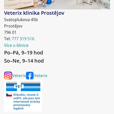
Veterix klinika Prostějov
Svatoplukova 45b
Prostějov
796 01
Tel:
777 319 516
Více o klinice
Po–Pá, 9–19 hod
So–Ne, 9–14 hod
Veterix
Veterix