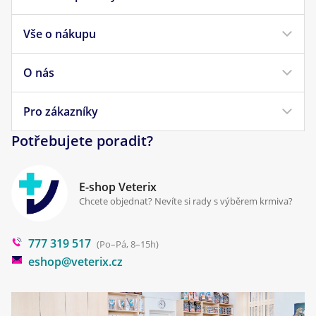
Vše o nákupu
Krmivo pro psy
Krmivo pro kočky
O nás
Doprava a platba
Veterinární diety
Obchodní podmínky
Pro zákazníky
Náš příběh
Pamlsky pro psy
Reklamace a vrácení
Potřebujete poradit?
Kontakt
Antiparazitika
Zpracování osobních údajů
Klinika Prostějov
E-shop Veterix
Cookies a podmínky používání
Chcete objednat? Nevíte si rady s výběrem krmiva?
Poradna
777 319 517
Blog
(Po–Pá, 8–15h)
eshop@veterix.cz