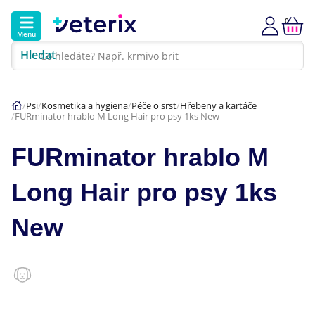
0
Menu
Hledat
Kontakt
Poradna
Klinika
Psi
Kosmetika a hygiena
Péče o srst
Hřebeny a kartáče
FURminator hrablo M Long Hair pro psy 1ks New
Hlavní kategorie
FURminator hrablo M
Akce
Long Hair pro psy 1ks
Psi
New
Kočky
Veterinární diety
Dárkové poukazy