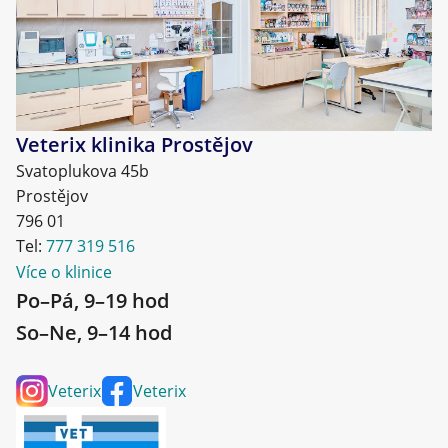
Veterix klinika Prostějov
Svatoplukova 45b
Prostějov
796 01
Tel:
777 319 516
Více o klinice
Po–Pá, 9–19 hod
So–Ne, 9–14 hod
Veterix
Veterix