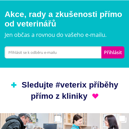
Akce, rady a zkušenosti přímo
od veterinářů
Jen občas a rovnou do vašeho e-mailu.
Přihlásit
Sledujte #veterix příběhy
přímo z kliniky