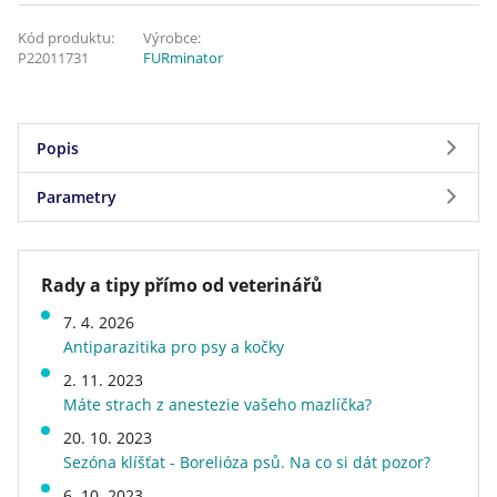
Kód produktu:
Výrobce:
P22011731
FURminator
Popis
Parametry
Parametry
Vyčesávací hrablo středně velká
Rady a tipy přímo od veterinářů
Značka
FURminator
plemena psů s dlouhou srstí
7. 4. 2026
Velikost psa v dospělosti
střední (11 - 25 kg)
FURminator® hrablo k vyčesávání podsady pro
Antiparazitika pro psy a kočky
Stáří psa
dospělý, senior
psy středních plemen s dlouhou srstí odstraňuje
2. 11. 2023
Délka a typ srsti
pro bílou srst, pro dlouhou
až 90 % uvolněných chlupů. Používejte na suchou
Máte strach z anestezie vašeho mazlíčka?
srst, pro tmavou srst
srst jednou či dvakrát týdně po dobu 10 až
Druh kosmetické výbavy
hřebeny a kartáče
20. 10. 2023
20 minut.
Sezóna klíšťat - Borelióza psů. Na co si dát pozor?
Hmotnost
0,226 kg
Doprava zdarma
ne
6. 10. 2023