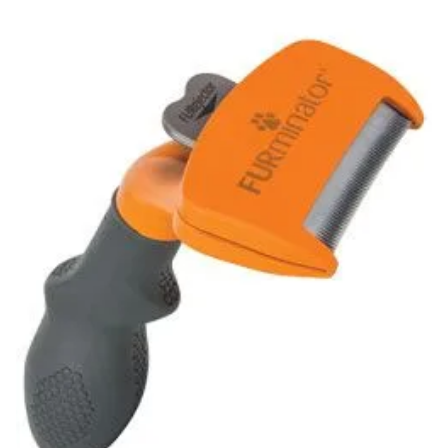
Klinika Veterix
777 319 516
(Po–Pá, 9–19h; So–Ne, 9–14h)
info@veterix.cz
E-shop Veterix
777 319 517
(Po–Pá, 8–15h)
eshop@veterix.cz