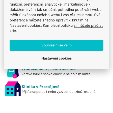
Kosmetika a hygiena test 17_06_2026
funkční, preferenční, analytické i marketingové -
Mého psa trápí
Kosmetika a hygiena
dokážeme vám tak umožnit pohodlné používání webu,
měřit funkčnost našeho webu i vás cílit reklamou. Své
preference můžete snadno upravit kliknutím na
Nastavení cookies. Kompletní politiku
si můžete přečíst
zde
.
Jsme zkušení veterináři
Mazlíčkům pomáháme denně již 20 let.
Souhlasím se vším
Vždy odborně poradíme
Pomůžeme s výběrem, výživou i problémem.
Nastavení cookies
Prodáváme to, čemu věříme
Zdravé zvíře a spokojenost je na prvním místě.
Klinika v Prostějově
Přijďte se poradit nebo vyzvednout zboží osobně.