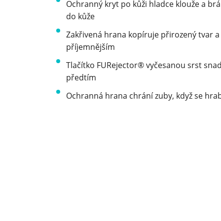
Ochranný kryt po kůži hladce klouže a br
do kůže
Zakřivená hrana kopíruje přirozený tvar a 
příjemnějším
Tlačítko FURejector® vyčesanou srst snad
předtím
Ochranná hrana chrání zuby, když se hra