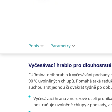
Popis
Parametry
Vyčesávací hrablo pro dlouhosrst
FURminator® hrablo k vyčesávání podsady p
90 % uvolněných chlupů. Pomáhá také reduk
suchou srst jednou či dvakrát týdně po dobu
Vyčesávací hrana z nerezové oceli proniká 
odstraňuje uvolněné chlupy z podsady, ani