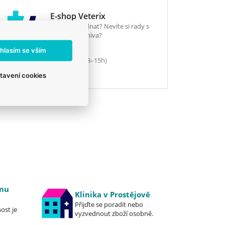
E-shop Veterix
Chcete objednat? Nevíte si rady s
výběrem krmiva?
hlasím se vším
777 319 517
(Po–Pá, 8–15h)
eshop@veterix.cz
tavení cookies
emu
Klinika v Prostějově
Přijďte se poradit nebo
ost je
vyzvednout zboží osobně.