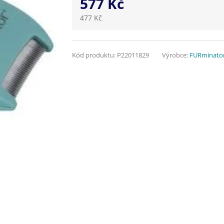
577 Kč
477 Kč
Kód produktu:
P22011829
Výrobce:
FURminato