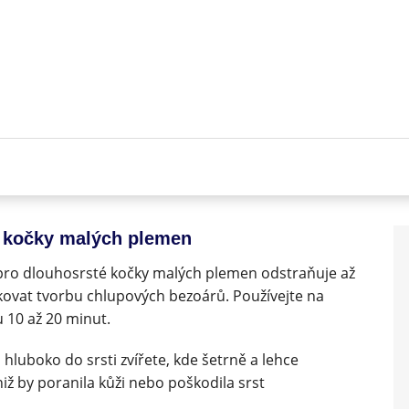
é kočky malých plemen
ro dlouhosrsté kočky malých plemen odstraňuje až
ovat tvorbu chlupových bezoárů. Používejte na
 10 až 20 minut.
hluboko do srsti zvířete, kde šetrně a lehce
ž by poranila kůži nebo poškodila srst