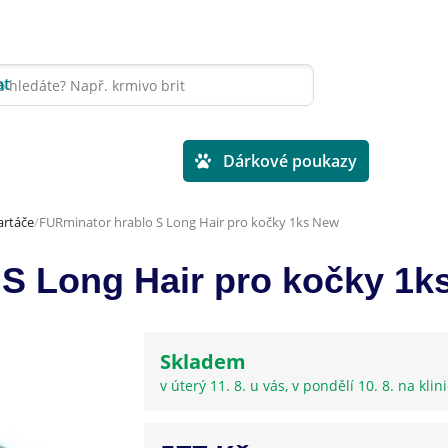
at
Veterinární diety
Dárkové poukazy
artáče
FURminator hrablo S Long Hair pro kočky 1ks New
S Long Hair pro kočky 1k
Skladem
v úterý 11. 8. u vás, v pondělí 10. 8. na klin