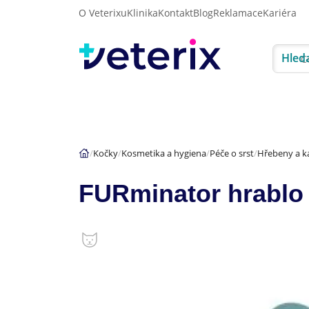
O Veterixu
Klinika
Kontakt
Blog
Reklamace
Kariéra
Hled
Akce
Psi
Kočky
Kočky
Kosmetika a hygiena
Péče o srst
Hřebeny a k
FURminator hrablo 