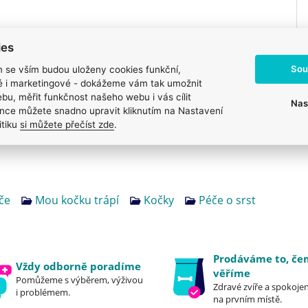
ies
Sou
m se vším budou uloženy cookies funkční,
ké i marketingové - dokážeme vám tak umožnit
bu, měřit funkčnost našeho webu i vás cílit
Nas
nce můžete snadno upravit kliknutím na Nastavení
itiku
si můžete přečíst zde
.
če
Mou kočku trápí
Kočky
Péče o srst
Prodáváme to, č
Vždy odborně poradíme
věříme
Pomůžeme s výběrem, výživou
Zdravé zvíře a spokojen
i problémem.
na prvním místě.