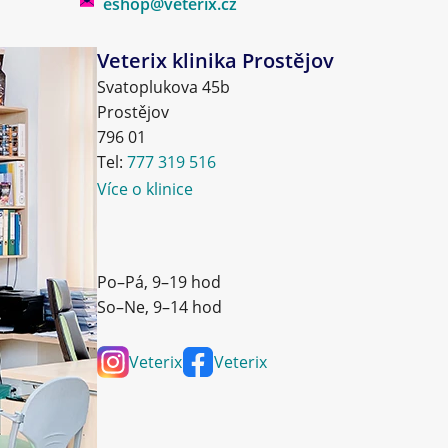
eshop@veterix.cz
Veterix klinika Prostějov
Svatoplukova 45b
Prostějov
796 01
Tel:
777 319 516
Více o klinice
Po–Pá, 9–19 hod
So–Ne, 9–14 hod
Veterix
Veterix