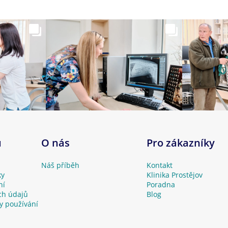
u
O nás
Pro zákazníky
Náš příběh
Kontakt
ky
Klinika Prostějov
ní
Poradna
ch údajů
Blog
y používání