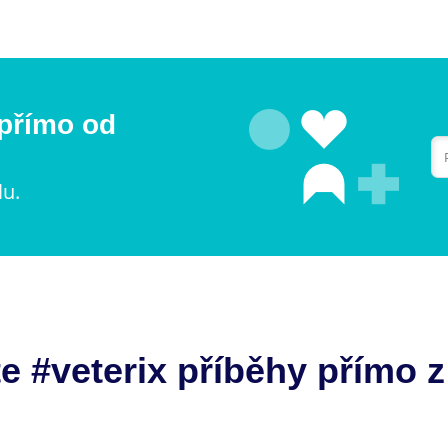
 přímo od
lu.
e #veterix příběhy přímo z