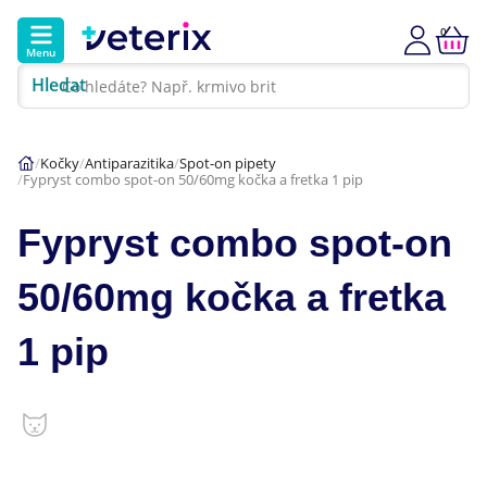
0
Menu
Hledat
Kontakt
Poradna
Klinika
Kočky
Antiparazitika
Spot-on pipety
Fypryst combo spot-on 50/60mg kočka a fretka 1 pip
Hlavní kategorie
Fypryst combo spot-on
Akce
50/60mg kočka a fretka
Psi
1 pip
Kočky
Veterinární diety
Dárkové poukazy