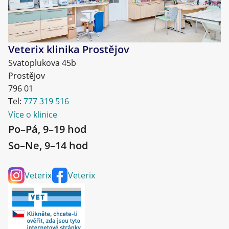
Veterix klinika Prostějov
Svatoplukova 45b
Prostějov
796 01
Tel:
777 319 516
Více o klinice
Po–Pá, 9–19 hod
So–Ne, 9–14 hod
Veterix
Veterix