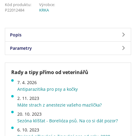
Kód produktu:
Výrobce:
P22012484
KRKA
Popis
Parametry
Jedna pipeta 0,5 ml obsahuje:
Léčivé látky:
Parametry
Fipronilum 50 mg
Rady a tipy přímo od veterinářů
(S)-Methoprenum 60 mg
Značka
KRKA
7. 4. 2026
Forma antiparazitika
spot-on (pipeta)
Pomocné látky:
Antiparazitika pro psy a kočky
Hmotnost
0,018 kg
Butylhydroxyanisol (E320) 0,1 mg
2. 11. 2023
Doprava zdarma
ne
Butylhydroxytoluen (E321) 0,05 mg
Máte strach z anestezie vašeho mazlíčka?
20. 10. 2023
Sezóna klíšťat - Borelióza psů. Na co si dát pozor?
Indikace s upřesněním pro cílový druh zvířat
6. 10. 2023