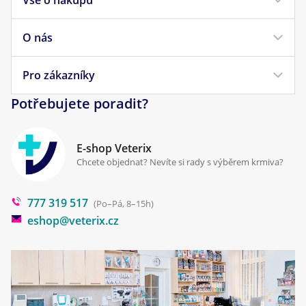
Vše o nákupu
Krmivo pro psy
Krmivo pro kočky
O nás
Doprava a platba
Veterinární diety
Obchodní podmínky
Pro zákazníky
Náš příběh
Pamlsky pro psy
Reklamace a vrácení
Potřebujete poradit?
Kontakt
Antiparazitika
Zpracování osobních údajů
Klinika Prostějov
E-shop Veterix
Cookies a podmínky používání
Chcete objednat? Nevíte si rady s výběrem krmiva?
Poradna
777 319 517
Blog
(Po–Pá, 8–15h)
eshop@veterix.cz