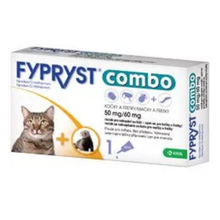
Klinika Veterix
777 319 516
(Po–Pá, 9–19h; So–Ne, 9–14h)
info@veterix.cz
E-shop Veterix
777 319 517
(Po–Pá, 8–15h)
eshop@veterix.cz