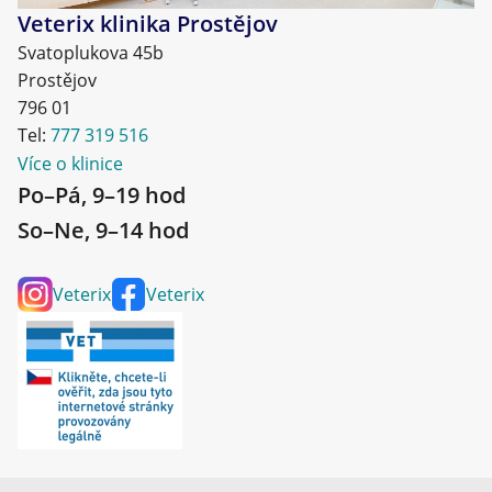
Veterix klinika Prostějov
Svatoplukova 45b
Prostějov
796 01
Tel:
777 319 516
Více o klinice
Po–Pá, 9–19 hod
So–Ne, 9–14 hod
Veterix
Veterix