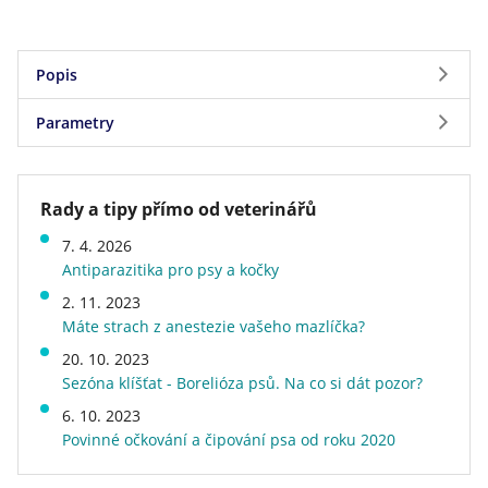
Popis
Parametry
Gelacan® Chondro Forte je doplňkové krmivo -
komplexní perorální chondronutraceutikum pro
Parametry
podporu reparativních procesů v kloubním
Rady a tipy přímo od veterinářů
systému při léčbě chorob pohybového aparátu
Značka
Orling (Gelacan)
psů.
7. 4. 2026
Zdraví a určení
prevence, rekonvalescence,
Gelacan® Chondro Forte
je vhodný zejména:
Antiparazitika pro psy a kočky
geriatrická péče, onemocnění
při onemocnění pohybového a vazivového
pohybového aparátu
2. 11. 2023
aparátu
Velikost psa v dospělosti
střední (11 - 25 kg), velký (26 -
Máte strach z anestezie vašeho mazlíčka?
45 kg), obří (nad 45 kg)
pro intenzivní regeneraci kloubních chrupavek,
20. 10. 2023
Stáří psa
štěně, dospělý, senior
Sezóna klíšťat - Borelióza psů. Na co si dát pozor?
kostí a vazů
Forma léčiva
prášek
6. 10. 2023
při onemocnění a poranění kloubů, šlach a vazů
Účinná látka
glukosamin sulfát,
Povinné očkování a čipování psa od roku 2020
chondroitin sulfát,
při dysplazii kyčelních kloubů
kombinace vitaminů