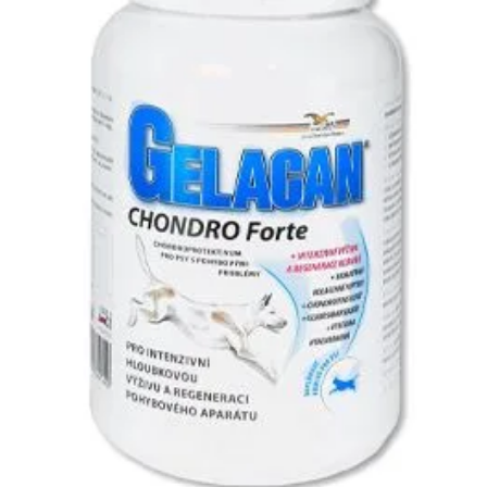
Klinika Veterix
777 319 516
(Po–Pá, 9–19h; So–Ne, 9–14h)
info@veterix.cz
E-shop Veterix
777 319 517
(Po–Pá, 8–15h)
eshop@veterix.cz