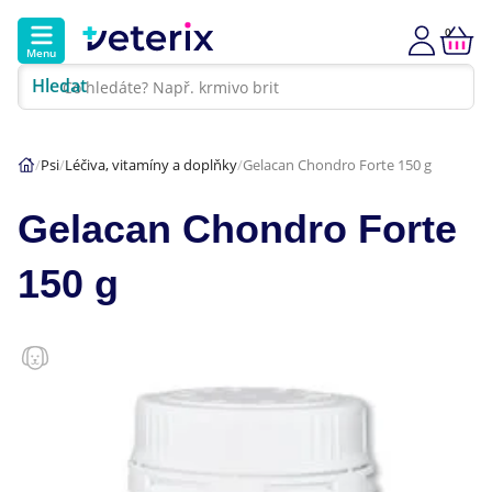
0
Menu
Hledat
Kontakt
Poradna
Klinika
Psi
Léčiva, vitamíny a doplňky
Gelacan Chondro Forte 150 g
Hlavní kategorie
Gelacan Chondro Forte
Akce
150 g
Psi
Kočky
Veterinární diety
Dárkové poukazy