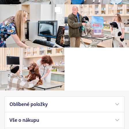
Oblíbené položky
Vše o nákupu
Krmivo pro psy