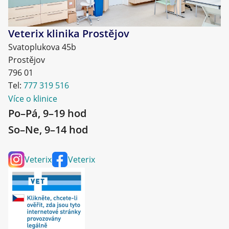
Veterix klinika Prostějov
Svatoplukova 45b
Prostějov
796 01
Tel:
777 319 516
Více o klinice
Po–Pá, 9–19 hod
So–Ne, 9–14 hod
Veterix
Veterix