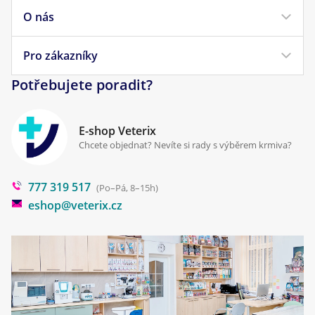
Krmivo pro kočky
O nás
Doprava a platba
Veterinární diety
Obchodní podmínky
Pro zákazníky
Náš příběh
Pamlsky pro psy
Reklamace a vrácení
Potřebujete poradit?
Kontakt
Antiparazitika
Zpracování osobních údajů
Klinika Prostějov
E-shop Veterix
Cookies a podmínky používání
Chcete objednat? Nevíte si rady s výběrem krmiva?
Poradna
777 319 517
Blog
(Po–Pá, 8–15h)
eshop@veterix.cz