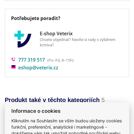
Potřebujete poradit?
E-shop Veterix
Chcete objednat? Nevíte si rady s výběrem
krmiva?
777 319 517
(Po–Pá, 8–15h)
eshop@veterix.cz
Produkt také v těchto kategoriích
5
Krmiva
Mého psa trápí
Vysoký obsah masa
Informace o cookies
Pro dospělé
Konzervy a kapsičky
Kliknutím na Souhlasím se vším budou uloženy cookies
funkční, preferenční, analytické i marketingové -
dokážeme vám tak umožnit pohodlné používání webu,