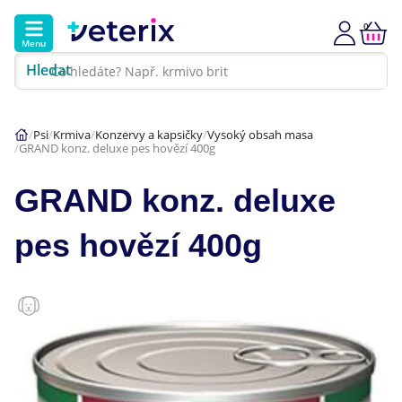
0
Menu
Hledat
Kontakt
Poradna
Klinika
Psi
Krmiva
Konzervy a kapsičky
Vysoký obsah masa
GRAND konz. deluxe pes hovězí 400g
Hlavní kategorie
GRAND konz. deluxe
Akce
pes hovězí 400g
Psi
Kočky
Veterinární diety
Dárkové poukazy