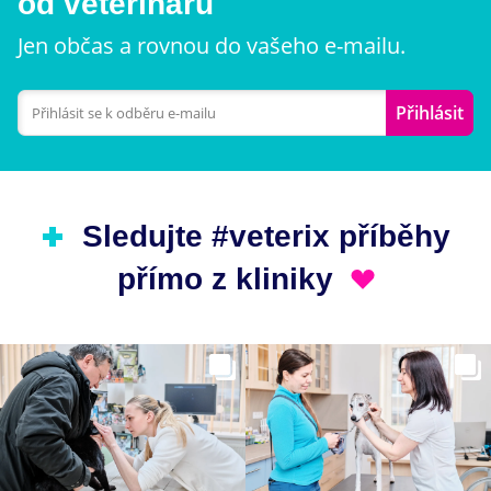
od veterinářů
Jen občas a rovnou do vašeho e-mailu.
Přihlásit
Sledujte #veterix příběhy
přímo z kliniky