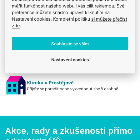
měřit funkčnost našeho webu i vás cílit reklamou. Své
preference můžete snadno upravit kliknutím na
Jsme zkušení veterináři
Nastavení cookies. Kompletní politiku
si můžete přečíst
Mazlíčkům pomáháme denně již 20 let.
zde
.
Vždy odborně poradíme
Souhlasím se vším
Pomůžeme s výběrem, výživou i problémem.
Nastavení cookies
Prodáváme to, čemu věříme
Zdravé zvíře a spokojenost je na prvním místě.
Klinika v Prostějově
Přijďte se poradit nebo vyzvednout zboží osobně.
Akce, rady a zkušenosti přímo