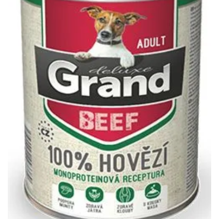
Klinika Veterix
777 319 516
(Po–Pá, 9–19h; So–Ne, 9–14h)
info@veterix.cz
E-shop Veterix
777 319 517
(Po–Pá, 8–15h)
eshop@veterix.cz