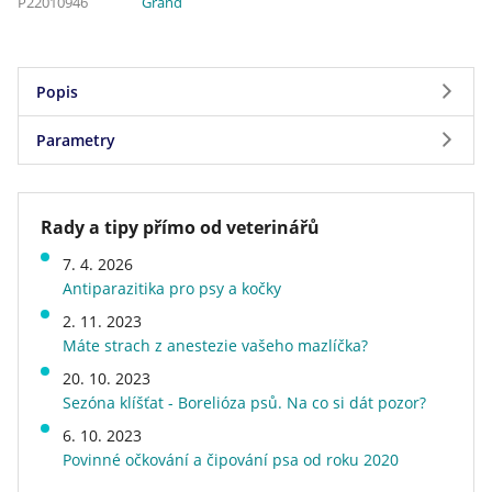
P22010946
Grand
Popis
Parametry
,,,
Parametry
Rady a tipy přímo od veterinářů
Značka
Grand
7. 4. 2026
Stáří psa
dospělý
Antiparazitika pro psy a kočky
Příchuť (Protein)
hovězí
2. 11. 2023
Energetická hodnota
běžné
Máte strach z anestezie vašeho mazlíčka?
Speciální vlastnosti
s vysokým obsahem masa
20. 10. 2023
Hmotnost
0,47 kg
Sezóna klíšťat - Borelióza psů. Na co si dát pozor?
Druh krmiva
konzervy a vaničky a
kapsičky
6. 10. 2023
Povinné očkování a čipování psa od roku 2020
Veterinární dieta
ne