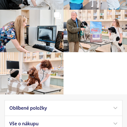
Oblíbené položky
Vše o nákupu
Krmivo pro psy