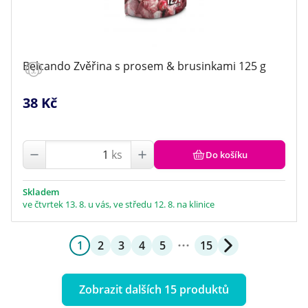
Belcando Zvěřina s prosem & brusinkami 125 g
38 Kč
ks
Do košíku
Skladem
ve čtvrtek 13. 8. u vás, ve středu 12. 8. na klinice
1
2
3
4
5
15
Zobrazit dalších 15 produktů