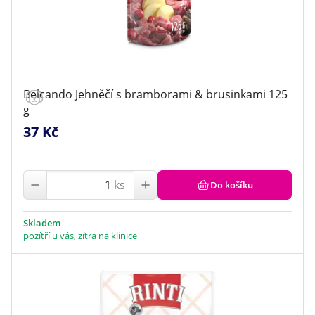
Belcando Jehněčí s bramborami & brusinkami 125
g
37 Kč
ks
Do košíku
Skladem
pozítří u vás, zítra na klinice