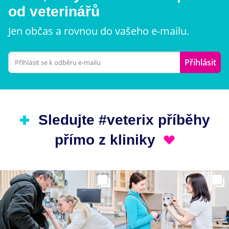
od veterinářů
Jen občas a rovnou do vašeho e-mailu.
Přihlásit
Sledujte #veterix příběhy
přímo z kliniky