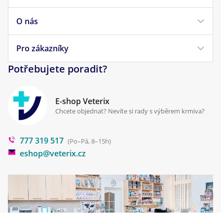
Krmivo pro kočky
O nás
Doprava a platba
Veterinární diety
Obchodní podmínky
Pro zákazníky
Náš příběh
Pamlsky pro psy
Reklamace a vrácení
Potřebujete poradit?
Kontakt
Antiparazitika
Zpracování osobních údajů
Klinika Prostějov
E-shop Veterix
Cookies a podmínky používání
Chcete objednat? Nevíte si rady s výběrem krmiva?
Poradna
777 319 517
Blog
(Po–Pá, 8–15h)
eshop@veterix.cz