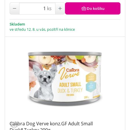
kuřecí
(74)
losos
(1)
ks
Do košíku
mix více zdrojů
(8)
ostatní
(10)
rybí
(26)
Skladem
telecí
(2)
ve středu 12. 8. u vás, pozítří na klinice
tuňák
(1)
vepřové
(12)
zvěřina
(19)
Calibra Dog Verve konz.GF Adult Small