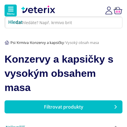
0
Menu
Hledat
Kontakt
Poradna
Klinika
Psi
Krmiva
Konzervy a kapsičky
Vysoký obsah masa
Hlavní kategorie
Konzervy a kapsičky s
Akce
vysokým obsahem
Psi
masa
Kočky
Filtrovat produkty
Veterinární diety
Cena
Dárkové poukazy
Nejlevnější