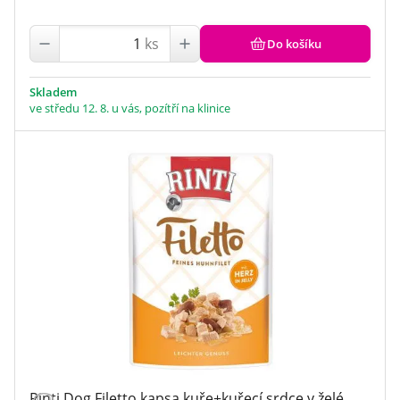
ks
Do košíku
Skladem
ve středu 12. 8. u vás, pozítří na klinice
Rinti Dog Filetto kapsa kuře+kuřecí srdce v želé