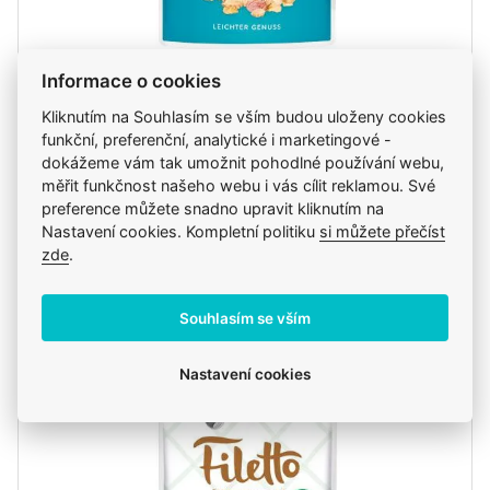
Informace o cookies
Rinti Dog Filetto kapsa kuře+losos v želé 100g
Kliknutím na Souhlasím se vším budou uloženy cookies
37 Kč
funkční, preferenční, analytické i marketingové -
dokážeme vám tak umožnit pohodlné používání webu,
měřit funkčnost našeho webu i vás cílit reklamou. Své
preference můžete snadno upravit kliknutím na
ks
Do košíku
Nastavení cookies. Kompletní politiku
si můžete přečíst
zde
.
Skladem
ve středu 12. 8. u vás, pozítří na klinice
Souhlasím se vším
Nastavení cookies