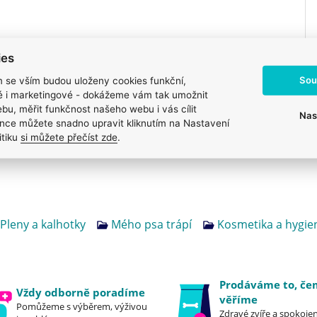
ies
Sou
m se vším budou uloženy cookies funkční,
ké i marketingové - dokážeme vám tak umožnit
bu, měřit funkčnost našeho webu i vás cílit
Nas
nce můžete snadno upravit kliknutím na Nastavení
itiku
si můžete přečíst zde
.
Pleny a kalhotky
Mého psa trápí
Kosmetika a hygie
Prodáváme to, č
Vždy odborně poradíme
věříme
Pomůžeme s výběrem, výživou
Zdravé zvíře a spokojen