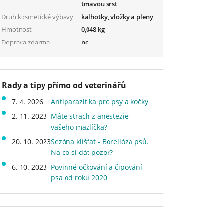
tmavou srst
Druh kosmetické výbavy
kalhotky, vložky a pleny
Hmotnost
0,048 kg
Doprava zdarma
ne
Rady a tipy přímo od veterinářů
7. 4. 2026
Antiparazitika pro psy a kočky
2. 11. 2023
Máte strach z anestezie
vašeho mazlíčka?
20. 10. 2023
Sezóna klíšťat - Borelióza psů.
Na co si dát pozor?
6. 10. 2023
Povinné očkování a čipování
psa od roku 2020