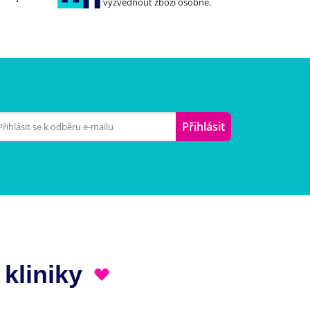
vyzvednout zboží osobně.
Přihlásit
 kliniky