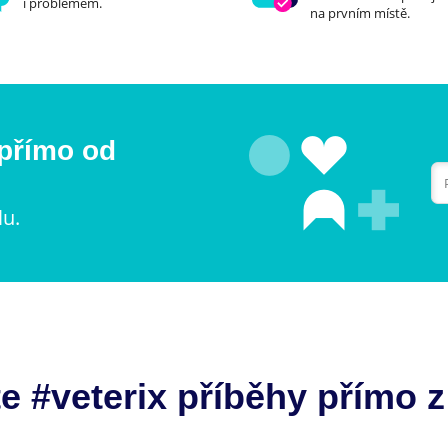
i problémem.
na prvním místě.
 přímo od
lu.
e #veterix příběhy přímo z