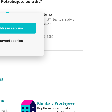
Potřebujete poradit?
E-shop Veterix
Chcete objednat? Nevíte si rady s
výběrem krmiva?
hlasím se vším
777 319 517
(Po–Pá, 8–15h)
tavení cookies
eshop@veterix.cz
na
emu
Klinika v Prostějově
Přijďte se poradit nebo
ost je