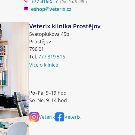
777 319 517
(Po–Pá, 8–15h)
eshop@veterix.cz
Veterix klinika Prostějov
Svatoplukova 45b
Prostějov
796 01
Tel:
777 319 516
Více o klinice
Po–Pá, 9–19 hod
So–Ne, 9–14 hod
Veterix
Veterix