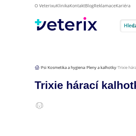
O Veterixu
Klinika
Kontakt
Blog
Reklamace
Kariéra
Hled
Akce
Psi
Kočky
Psi
Kosmetika a hygiena
Pleny a kalhotky
Trixie hár
Trixie hárací kalho