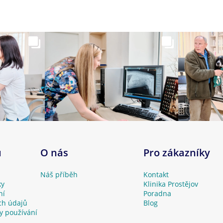
u
O nás
Pro zákazníky
Náš příběh
Kontakt
ky
Klinika Prostějov
ní
Poradna
ch údajů
Blog
y používání