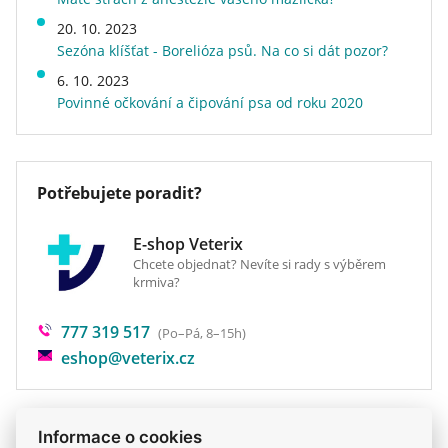
Energetická hodnota
běžné
krásnou kůži a srst.
20. 10. 2023
Hmotnost
10 kg
Sezóna klíšťat - Borelióza psů. Na co si dát pozor?
Druh krmiva
granule
6. 10. 2023
Veterinární dieta
ne
Povinné očkování a čipování psa od roku 2020
Potřebujete poradit?
E-shop Veterix
Chcete objednat? Nevíte si rady s výběrem
krmiva?
777 319 517
(Po–Pá, 8–15h)
eshop@veterix.cz
Informace o cookies