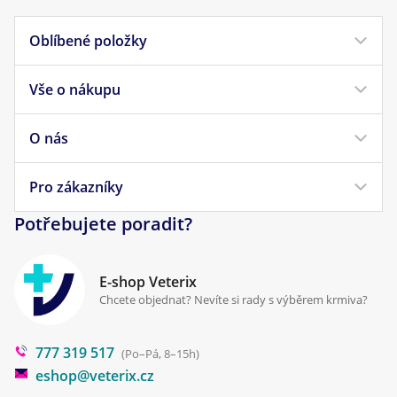
Oblíbené položky
Vše o nákupu
Krmivo pro psy
Krmivo pro kočky
O nás
Doprava a platba
Veterinární diety
Obchodní podmínky
Pro zákazníky
Náš příběh
Pamlsky pro psy
Reklamace a vrácení
Potřebujete poradit?
Kontakt
Antiparazitika
Zpracování osobních údajů
Klinika Prostějov
E-shop Veterix
Cookies a podmínky používání
Chcete objednat? Nevíte si rady s výběrem krmiva?
Poradna
777 319 517
Blog
(Po–Pá, 8–15h)
eshop@veterix.cz