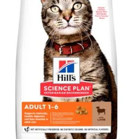
Klinika Veterix
777 319 516
(Po–Pá, 9–19h; So–Ne, 9–14h)
info@veterix.cz
E-shop Veterix
777 319 517
(Po–Pá, 8–15h)
eshop@veterix.cz