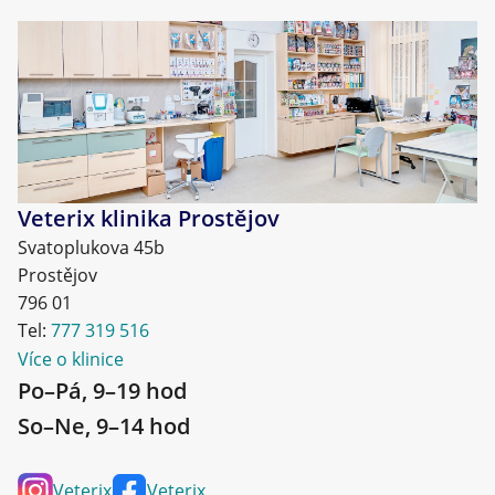
Veterix klinika Prostějov
Svatoplukova 45b
Prostějov
796 01
Tel:
777 319 516
Více o klinice
Po–Pá, 9–19 hod
So–Ne, 9–14 hod
Veterix
Veterix