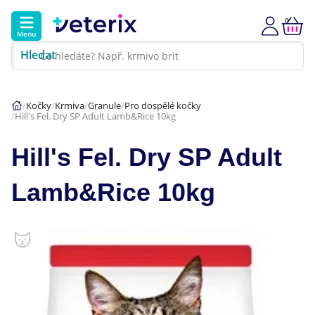
0
Menu
Hledat
Kontakt
Poradna
Klinika
Kočky
Krmiva
Granule
Pro dospělé kočky
Hill's Fel. Dry SP Adult Lamb&Rice 10kg
Hlavní kategorie
Hill's Fel. Dry SP Adult
Akce
Lamb&Rice 10kg
Psi
Kočky
Veterinární diety
Dárkové poukazy