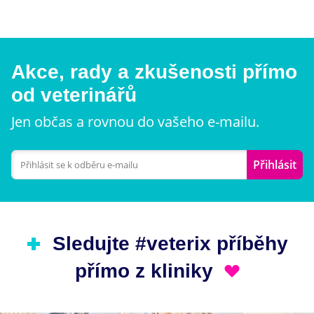
Akce, rady a zkušenosti přímo
od veterinářů
Jen občas a rovnou do vašeho e-mailu.
Přihlásit
Sledujte #veterix příběhy
přímo z kliniky