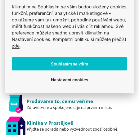
Produkt také v těchto kategoriích
7
Kliknutím na Souhlasím se vším budou uloženy cookies
funkční, preferenční, analytické i marketingové -
Granule
Hill's
Pro dospělé kočky
Hill's
dokážeme vám tak umožnit pohodlné používání webu,
Mou kočku trápí
Kočky
Krmiva
měřit funkčnost našeho webu i vás cílit reklamou. Své
preference můžete snadno upravit kliknutím na
Nastavení cookies. Kompletní politiku
si můžete přečíst
zde
.
Jsme zkušení veterináři
Mazlíčkům pomáháme denně již 20 let.
Souhlasím se vším
Vždy odborně poradíme
Nastavení cookies
Pomůžeme s výběrem, výživou i problémem.
Prodáváme to, čemu věříme
Zdravé zvíře a spokojenost je na prvním místě.
Klinika v Prostějově
Přijďte se poradit nebo vyzvednout zboží osobně.