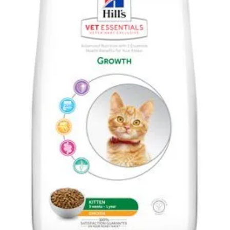
Klinika Veterix
777 319 516
(Po–Pá, 9–19h; So–Ne, 9–14h)
info@veterix.cz
E-shop Veterix
777 319 517
(Po–Pá, 8–15h)
eshop@veterix.cz