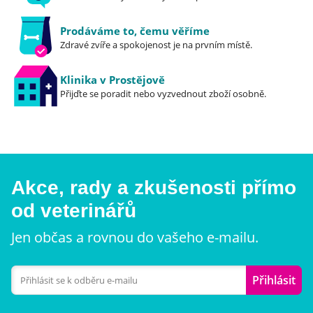
Krmiva Hill's jsou k dostání jako granule, konzervy
a kapsičky, aby vyhovovala specifickým potřebám
Prodáváme to, čemu věříme
Zdravé zvíře a spokojenost je na prvním místě.
vaší kočky. Můžete si vybrat z mnoha lahodných
příchutí, které si vaše kočka zamiluje.
Klinika v Prostějově
Přijďte se poradit nebo vyzvednout zboží osobně.
Doporučeno pro:
Koťata do 1 roku věku a březí nebo kojící kočky.
Není určeno pro:
Akce, rady a zkušenosti přímo
Pro dospělé kočky, dospělé kočky 7+, kočky obézní
od veterinářů
nebo se sklony k obezitě.
Jen občas a rovnou do vašeho e-mailu.
Přihlásit