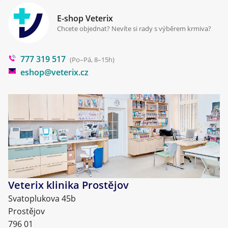
Zpracování osobních údajů
Klinika Prostějov
E-shop Veterix
Cookies a podmínky používání
Chcete objednat? Nevíte si rady s výběrem krmiva?
Poradna
777 319 517
Blog
(Po–Pá, 8–15h)
eshop@veterix.cz
Veterix klinika Prostějov
Svatoplukova 45b
Prostějov
796 01