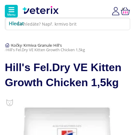
0
Menu
Hledat
Kontakt
Poradna
Klinika
Kočky
Krmiva
Granule
Hill's
Hill's Fel.Dry VE Kitten Growth Chicken 1,5kg
Hlavní kategorie
Hill's Fel.Dry VE Kitten
Akce
Growth Chicken 1,5kg
Psi
Kočky
Veterinární diety
Dárkové poukazy