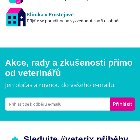
Klinika v Prostějově
Přijďte se poradit nebo vyzvednout zboží osobně.
Akce, rady a zkušenosti přímo
od veterinářů
Jen občas a rovnou do vašeho e-mailu.
Přihlásit
Sledujte #veterix příběhy