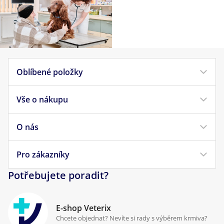
Oblíbené položky
Vše o nákupu
Krmivo pro psy
Krmivo pro kočky
O nás
Doprava a platba
Veterinární diety
Obchodní podmínky
Pro zákazníky
Náš příběh
Pamlsky pro psy
Reklamace a vrácení
Potřebujete poradit?
Kontakt
Antiparazitika
Zpracování osobních údajů
Klinika Prostějov
E-shop Veterix
Cookies a podmínky používání
Chcete objednat? Nevíte si rady s výběrem krmiva?