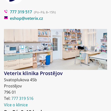
Poradna
777 319 517
Blog
(Po–Pá, 8–15h)
eshop@veterix.cz
Veterix klinika Prostějov
Svatoplukova 45b
Prostějov
796 01
Tel:
777 319 516
Více o klinice