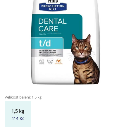
Klinika Veterix
777 319 516
(Po–Pá, 9–19h; So–Ne, 9–14h)
info@veterix.cz
E-shop Veterix
777 319 517
(Po–Pá, 8–15h)
eshop@veterix.cz
Velikost balení: 1,5 kg
1,5 kg
414 Kč