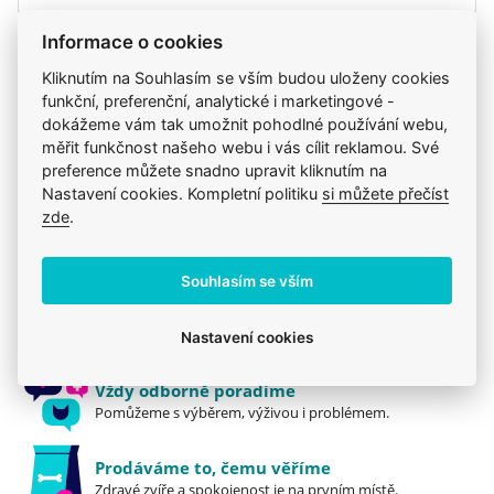
Informace o cookies
Kliknutím na Souhlasím se vším budou uloženy cookies
Produkt také v těchto kategoriích
11
funkční, preferenční, analytické i marketingové -
dokážeme vám tak umožnit pohodlné používání webu,
Granule
Hill's
Hill's
Veterinární diety
měřit funkčnost našeho webu i vás cílit reklamou. Své
Hill's
Dentální péče
Mou kočku trápí
preference můžete snadno upravit kliknutím na
Nastavení cookies. Kompletní politiku
si můžete přečíst
Kočky
Krmiva
Zuby a dutina ústní
Kočky
zde
.
Souhlasím se vším
Jsme zkušení veterináři
Mazlíčkům pomáháme denně již 20 let.
Nastavení cookies
Vždy odborně poradíme
Pomůžeme s výběrem, výživou i problémem.
Prodáváme to, čemu věříme
Zdravé zvíře a spokojenost je na prvním místě.