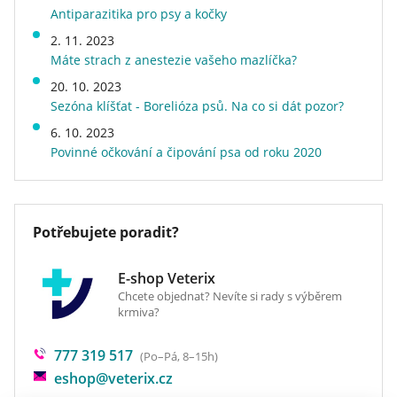
proteinový hydrolyzát, taurin, vitamíny, stopové
4
55 - 80
Antiparazitika pro psy a kočky
Příchuť (Protein)
kuřecí
prvky a beta-karoten. S přírodními antioxidanty
Klíčové výhody
5
65 - 95
2. 11. 2023
Zdraví a určení
dentální péče
(směs tokoferolů).
Klinicky ověřeno, že zabraňuje tvorbě zubního
Máte strach z anestezie vašeho mazlíčka?
Kvalita
superprémiové
6
75 - 105
kamene, plaku a zbarvení zubů.
20. 10. 2023
Energetická hodnota
běžné
7 +
14 na kg
Sezóna klíšťat - Borelióza psů. Na co si dát pozor?
Speciální vlastnosti
bez kukuřice, extrudované
Obsahuje speciálně upravenou vlákninu, která
6. 10. 2023
Hmotnost
1,5 kg
pomáhá čistit zuby, když kočka granuli
Povinné očkování a čipování psa od roku 2020
Druh krmiva
rozkousne.
granule
Veterinární dieta
ano
Podpora zdravého močového ústrojí.
Potřebujete poradit?
E-shop Veterix
Chcete objednat? Nevíte si rady s výběrem
krmiva?
777 319 517
(Po–Pá, 8–15h)
eshop@veterix.cz