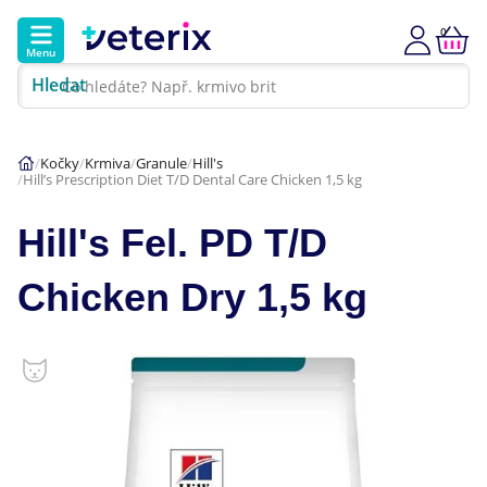
0
Menu
Hledat
Kontakt
Poradna
Klinika
Kočky
Krmiva
Granule
Hill's
Hill’s Prescription Diet T/D Dental Care Chicken 1,5 kg
Hlavní kategorie
Hill's Fel. PD T/D
Akce
Chicken Dry 1,5 kg
Psi
Kočky
Veterinární diety
Dárkové poukazy