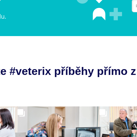
lu.
e #veterix příběhy přímo z