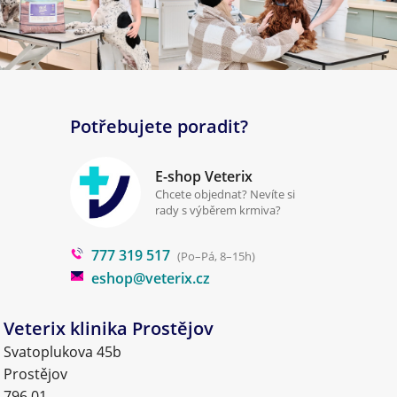
Potřebujete poradit?
E-shop Veterix
Chcete objednat? Nevíte si
rady s výběrem krmiva?
777 319 517
(Po–Pá, 8–15h)
eshop@veterix.cz
Veterix klinika Prostějov
Svatoplukova 45b
Prostějov
796 01