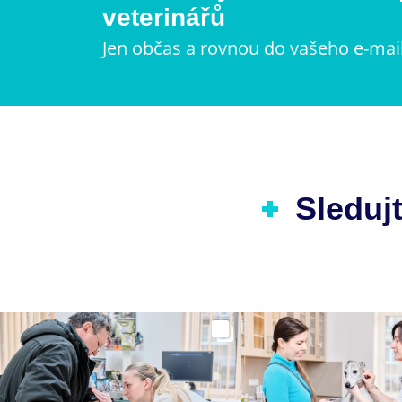
veterinářů
Jen občas a rovnou do vašeho e-mai
Sledujt