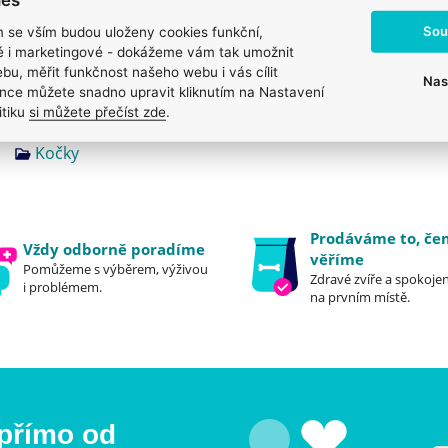
Sou
m se vším budou uloženy cookies funkční,
ké i marketingové - dokážeme vám tak umožnit
bu, měřit funkčnost našeho webu i vás cílit
Nas
nce můžete snadno upravit kliknutím na Nastavení
itiku
si můžete přečíst zde
.
Kočky
Prodáváme to, č
Vždy odborně poradíme
věříme
Pomůžeme s výběrem, výživou
Zdravé zvíře a spokojen
i problémem.
na prvním místě.
 přímo od