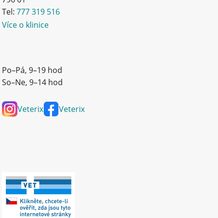
Tel:
777 319 516
Více o klinice
Po–Pá, 9–19 hod
So–Ne, 9–14 hod
Veterix
Veterix