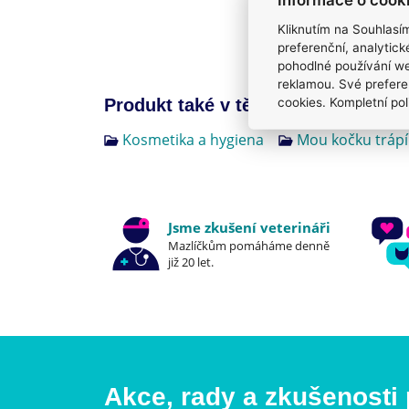
Kliknutím na Souhlasí
preferenční, analytic
pohodlné používání we
reklamou. Své prefere
cookies. Kompletní pol
Produkt také v těchto kategoriích
3
Kosmetika a hygiena
Mou kočku trápí
Jsme zkušení veterináři
Mazlíčkům pomáháme denně
již 20 let.
Akce, rady a zkušenosti