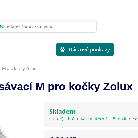
at
Veterinární diety
Dárkové poukazy
í M pro kočky Zolux
sávací M pro kočky Zolux
Skladem
v úterý 11. 8. u vás, v úterý 11. 8. na klinic