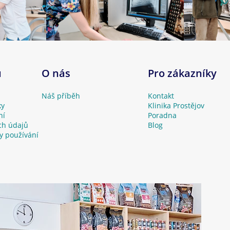
u
O nás
Pro zákazníky
Náš příběh
Kontakt
ky
Klinika Prostějov
ní
Poradna
ch údajů
Blog
y používání