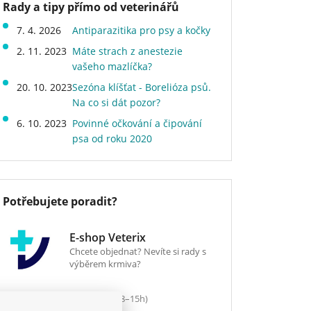
Rady a tipy přímo od veterinářů
7. 4. 2026
Antiparazitika pro psy a kočky
2. 11. 2023
Máte strach z anestezie
vašeho mazlíčka?
20. 10. 2023
Sezóna klíšťat - Borelióza psů.
Na co si dát pozor?
6. 10. 2023
Povinné očkování a čipování
psa od roku 2020
Potřebujete poradit?
E-shop Veterix
Chcete objednat? Nevíte si rady s
výběrem krmiva?
777 319 517
(Po–Pá, 8–15h)