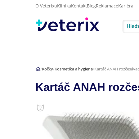
O Veterixu
Klinika
Kontakt
Blog
Reklamace
Kariéra
Hled
Akce
Psi
Kočky
Kočky
Kosmetika a hygiena
Kartáč ANAH rozčesávac
Kartáč ANAH rozče