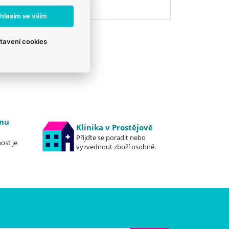
eshop@veterix.cz
hlasím se vším
tavení cookies
emu
Klinika v Prostějově
Přijďte se poradit nebo
ost je
vyzvednout zboží osobně.